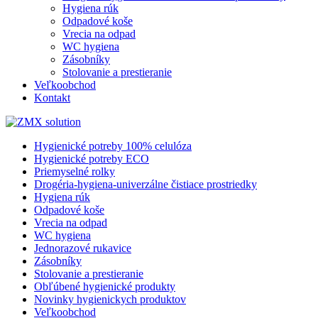
Hygiena rúk
Odpadové koše
Vrecia na odpad
WC hygiena
Zásobníky
Stolovanie a prestieranie
Veľkoobchod
Kontakt
Hygienické potreby 100% celulóza
Hygienické potreby ECO
Priemyselné rolky
Drogéria-hygiena-univerzálne čistiace prostriedky
Hygiena rúk
Odpadové koše
Vrecia na odpad
WC hygiena
Jednorazové rukavice
Zásobníky
Stolovanie a prestieranie
Obľúbené hygienické produkty
Novinky hygienickych produktov
Veľkoobchod