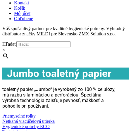
Kontakt
Košík
Môj účet
Obľúbené
Váš spoľahlivý partner pre kvalitné hygienické potreby. Výhradný
distributor značky MILDI pre Slovensko ZMX Solution s.r.o.
Hľadať
×
Jumbo toaletný papier
toaletný papier „Jumbo“ je vyrobený zo 100 % celulózy,
má razbu s lamináciou a perforáciou. Špeciálna
výrobná technológia zaisťuje pevnosť, mäkkosť a
pohodlie pri používaní.
Priemyselné rolky
Netkaná viacúčelová utierka
Hygienické potreby ECO