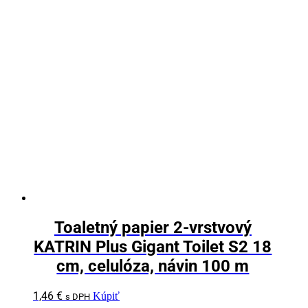
Toaletný papier 2-vrstvový
KATRIN Plus Gigant Toilet S2 18
cm, celulóza, návin 100 m
1,46
€
Kúpiť
s DPH