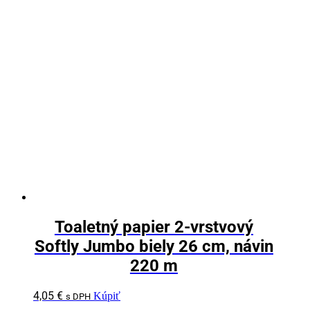
Toaletný papier 2-vrstvový
Softly Jumbo biely 26 cm, návin
220 m
4,05
€
Kúpiť
s DPH