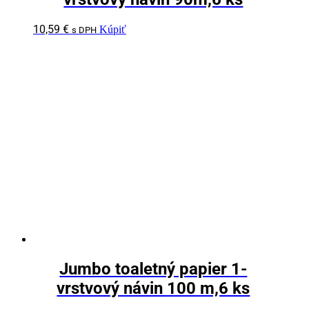
10,59
€
Kúpiť
s DPH
Jumbo toaletný papier 1-
vrstvový návin 100 m,6 ks