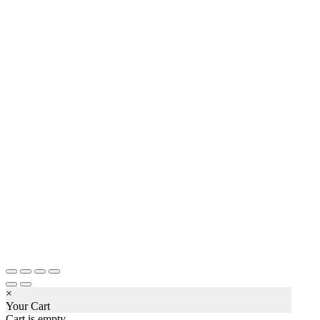
×
Your Cart
Cart is empty.