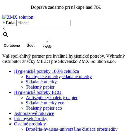
Doprava zadarmo pri nákupe nad 70€
Hľadať
×
Obľúbené
Účet
Košík
Váš spoľahlivý partner pre kvalitné hygienické potreby. Výhradný
distributor značky MILDI pre Slovensko ZMX Solution s.r.o.
Hygienické potreby 100% celulóza
Kuchynské utierky,skladané utierky
Skladané utierky
Toaletný papier
Hygienické potreby ECO
Antiseptický toaletný papier
Skladané utierky eco
Toaletný papier eco
Jednorazové rukavice
Priemyselné rolky
Ostatné produkty
Drogéria-hygiena-univerzálne čistiace prostriedky