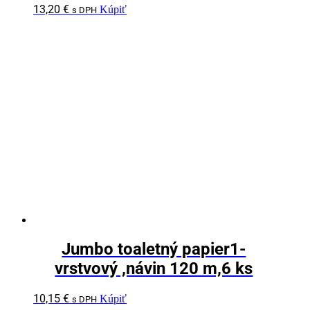
13,20
€
Kúpiť
s DPH
Jumbo toaletný papier1-
vrstvový ,návin 120 m,6 ks
10,15
€
Kúpiť
s DPH