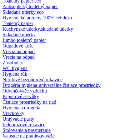
Toaletný papier eco
Antiseptický toaletný papier
Skladané utierky eco
Hygienické potreby 100% celulóza
Toaletný papier
Kuchynské utierky,skladané utierky
Skladané utierky
Jumbo toaletný papier
Odpadové koše
Vrecia na odpad
Vrecia na odpad
Zásobníky
WC hygiena
Hygiena rúk
Nitrilové bezpúdrové rukavice
Drogéria-hygiena-univerzálne čistiace prostriedky
Odvlhčovače vzduchu
Papierové servítky
Čistiace prostriedky na riad
Hygiena a drogéria
Vreckovky
Umývacie pasty
Jednorazové rukavice
Stolovanie a prestieranie
Kapsule na pranie-aviváže