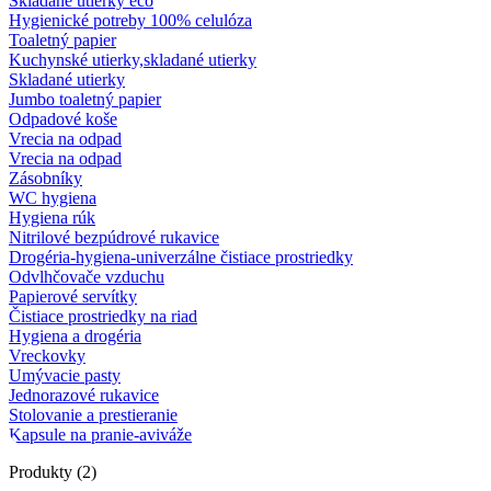
Skladané utierky eco
Hygienické potreby 100% celulóza
Toaletný papier
Kuchynské utierky,skladané utierky
Skladané utierky
Jumbo toaletný papier
Odpadové koše
Vrecia na odpad
Vrecia na odpad
Zásobníky
WC hygiena
Hygiena rúk
Nitrilové bezpúdrové rukavice
Drogéria-hygiena-univerzálne čistiace prostriedky
Odvlhčovače vzduchu
Papierové servítky
Čistiace prostriedky na riad
Hygiena a drogéria
Vreckovky
Umývacie pasty
Jednorazové rukavice
Stolovanie a prestieranie
Kapsule na pranie-aviváže
Produkty (2)