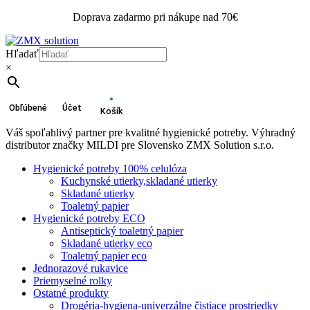
Doprava zadarmo pri nákupe nad 70€
Hľadať
×
Obľúbené
Účet
Košík
Váš spoľahlivý partner pre kvalitné hygienické potreby. Výhradný
distributor značky MILDI pre Slovensko ZMX Solution s.r.o.
Hygienické potreby 100% celulóza
Kuchynské utierky,skladané utierky
Skladané utierky
Toaletný papier
Hygienické potreby ECO
Antiseptický toaletný papier
Skladané utierky eco
Toaletný papier eco
Jednorazové rukavice
Priemyselné rolky
Ostatné produkty
Drogéria-hygiena-univerzálne čistiace prostriedky