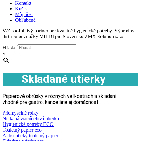
Kontakt
Košík
Môj účet
Obľúbené
Váš spoľahlivý partner pre kvalitné hygienické potreby. Výhradný
distributor značky MILDI pre Slovensko ZMX Solution s.r.o.
Hľadať
×
Skladané utierky
Papierové obrúsky v rôznych veľkostiach a skladaní
vhodné pre gastro, kancelárie aj domácnosti.
Priemyselné rolky
Netkaná viacúčelová utierka
Hygienické potreby ECO
Toaletný papier eco
Antiseptický toaletný papier