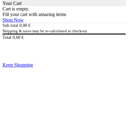
Your Cart
Cart is empty.
Fill your cart with amazing items
Shop Now
Sub total
0,00
€
Shipping & taxes may be re-calculated at checkout
Total
0,00
€
Checkout
0,00
€
Keep Shopping