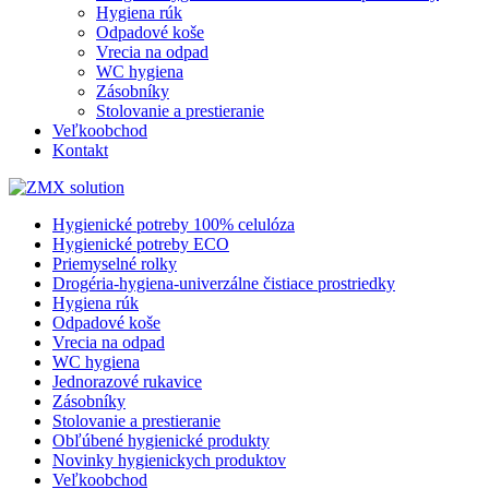
Hygiena rúk
Odpadové koše
Vrecia na odpad
WC hygiena
Zásobníky
Stolovanie a prestieranie
Veľkoobchod
Kontakt
Hygienické potreby 100% celulóza
Hygienické potreby ECO
Priemyselné rolky
Drogéria-hygiena-univerzálne čistiace prostriedky
Hygiena rúk
Odpadové koše
Vrecia na odpad
WC hygiena
Jednorazové rukavice
Zásobníky
Stolovanie a prestieranie
Obľúbené hygienické produkty
Novinky hygienickych produktov
Veľkoobchod