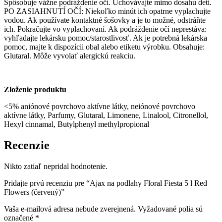
Spôsobuje vážne podráždenie očí. Uchovávajte mimo dosahu detí.
PO ZASIAHNUTÍ OČÍ: Niekoľko minút ich opatrne vyplachujte
vodou. Ak používate kontaktné šošovky a je to možné, odstráňte
ich. Pokračujte vo vyplachovaní. Ak podráždenie očí neprestáva:
vyhľadajte lekársku pomoc/starostlivosť. Ak je potrebná lekárska
pomoc, majte k dispozícii obal alebo etiketu výrobku. Obsahuje:
Glutaral. Môže vyvolať alergickú reakciu.
Zloženie produktu
<5% aniónové povrchovo aktívne látky, neiónové povrchovo
aktívne látky, Parfumy, Glutaral, Limonene, Linalool, Citronellol,
Hexyl cinnamal, Butylphenyl methylpropional
Recenzie
Nikto zatiaľ nepridal hodnotenie.
Pridajte prvú recenziu pre “Ajax na podlahy Floral Fiesta 5 l Red
Flowers (červený)”
Vaša e-mailová adresa nebude zverejnená.
Vyžadované polia sú
označené
*