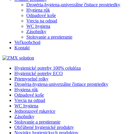
Drogéria-hygiena-univerzálne čistiace prostriedky
Hygiena rúk
Odpadové koše
Vrecia na odpad
WC hygiena
Zásobníky
Stolovanie a prestieranie
Veľkoobchod
Kontakt
Hygienické potreby 100% celulóza
Hygienické potreby ECO
Priemyselné rolky
Drogéria-hygiena-univerzálne čistiace prostriedky
Hygiena rúk
Odpadové koše
Vrecia na odpad
WC hygiena
Jednorazové rukavice
Zásobníky
Stolovanie a prestieranie
Obľúbené hygienické produkty
Novinky hygienickych produktov