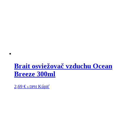
Brait osviežovač vzduchu Ocean
Breeze 300ml
2,69
€
Kúpiť
s DPH