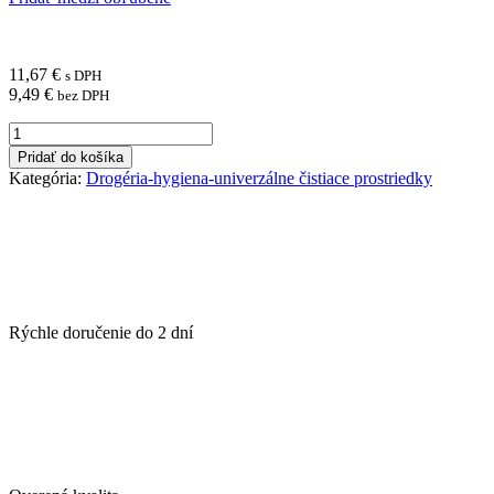
11,67
€
s DPH
9,49
€
bez DPH
množstvo
Ajax
Pridať do košíka
na
Kategória:
Drogéria-hygiena-univerzálne čistiace prostriedky
podlahy
Floral
Fiesta
5
l
Red
Flowers
(červený)
Rýchle doručenie do
2 dní