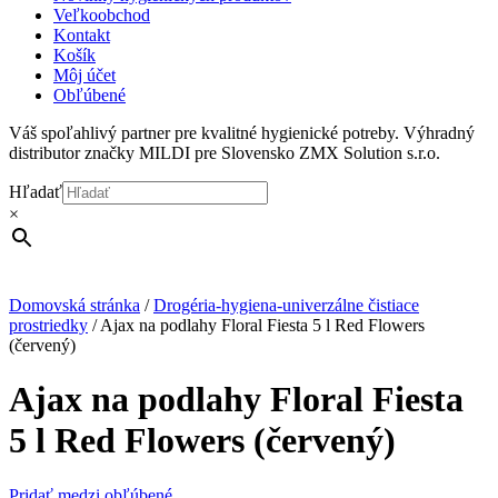
Veľkoobchod
Kontakt
Košík
Môj účet
Obľúbené
Váš spoľahlivý partner pre kvalitné hygienické potreby. Výhradný
distributor značky MILDI pre Slovensko ZMX Solution s.r.o.
Hľadať
×
Domovská stránka
/
Drogéria-hygiena-univerzálne čistiace
prostriedky
/
Ajax na podlahy Floral Fiesta 5 l Red Flowers
(červený)
Ajax na podlahy Floral Fiesta
5 l Red Flowers (červený)
Pridať medzi obľúbené