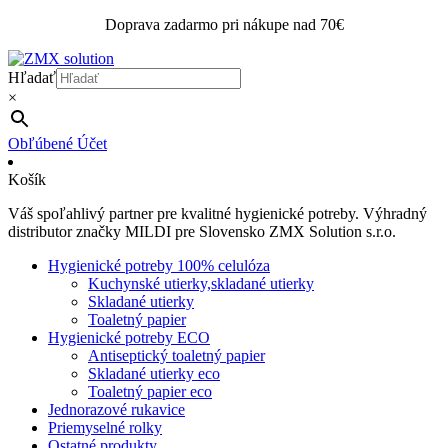
Doprava zadarmo pri nákupe nad 70€
Hľadať
×
Obľúbené
Účet
Košík
Váš spoľahlivý partner pre kvalitné hygienické potreby. Výhradný
distributor značky MILDI pre Slovensko ZMX Solution s.r.o.
Hygienické potreby 100% celulóza
Kuchynské utierky,skladané utierky
Skladané utierky
Toaletný papier
Hygienické potreby ECO
Antiseptický toaletný papier
Skladané utierky eco
Toaletný papier eco
Jednorazové rukavice
Priemyselné rolky
Ostatné produkty