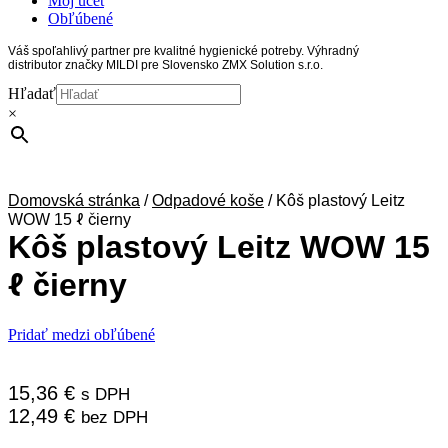
Môj účet
Obľúbené
Váš spoľahlivý partner pre kvalitné hygienické potreby. Výhradný
distributor značky MILDI pre Slovensko ZMX Solution s.r.o.
Hľadať
×
Domovská stránka
/
Odpadové koše
/
Kôš plastový Leitz
WOW 15 ℓ čierny
Kôš plastový Leitz WOW 15
ℓ čierny
Pridať medzi obľúbené
15,36
€
s DPH
12,49
€
bez DPH