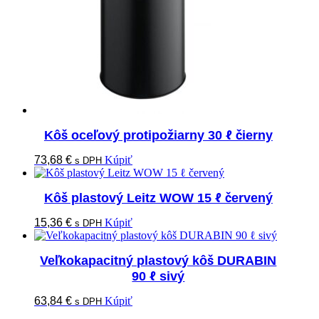
Kôš oceľový protipožiarny 30 ℓ čierny
73,68
€
Kúpiť
s DPH
Kôš plastový Leitz WOW 15 ℓ červený
15,36
€
Kúpiť
s DPH
Veľkokapacitný plastový kôš DURABIN
90 ℓ sivý
63,84
€
Kúpiť
s DPH