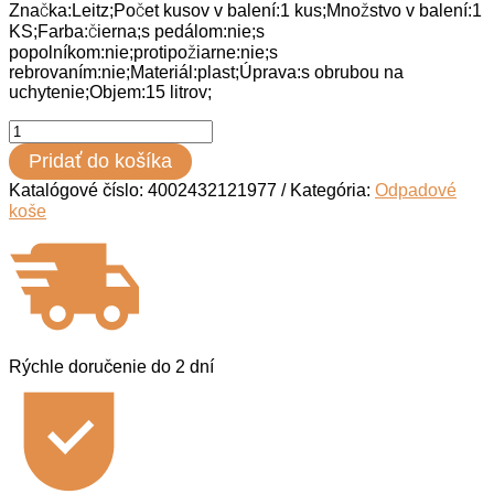
Značka:Leitz;Počet kusov v balení:1 kus;Množstvo v balení:1
KS;Farba:čierna;s pedálom:nie;s
popolníkom:nie;protipožiarne:nie;s
rebrovaním:nie;Materiál:plast;Úprava:s obrubou na
uchytenie;Objem:15 litrov;
množstvo
Kôš
Pridať do košíka
plastový
Leitz
Katalógové číslo:
4002432121977
Kategória:
Odpadové
WOW
koše
15
ℓ
čierny
Rýchle doručenie do
2 dní