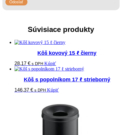
Súvisiace produkty
Kôš kovový 15 ℓ čierny
28,17
€
Kúpiť
s DPH
Kôš s popolníkom 17 ℓ strieborný
146,37
€
Kúpiť
s DPH