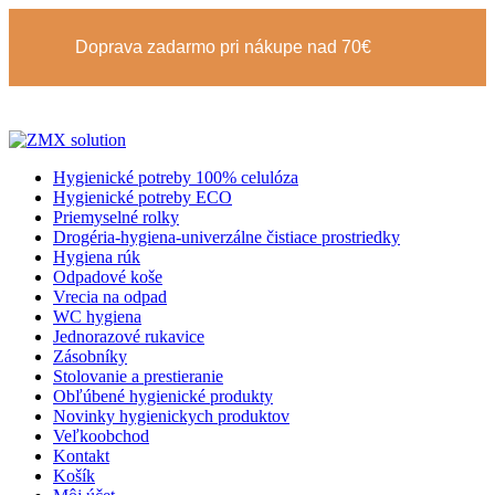
Doprava zadarmo pri nákupe nad 70€
Hygienické potreby 100% celulóza
Hygienické potreby ECO
Priemyselné rolky
Drogéria-hygiena-univerzálne čistiace prostriedky
Hygiena rúk
Odpadové koše
Vrecia na odpad
WC hygiena
Jednorazové rukavice
Zásobníky
Stolovanie a prestieranie
Obľúbené hygienické produkty
Novinky hygienickych produktov
Veľkoobchod
Kontakt
Košík