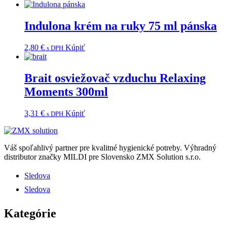
Indulona krém na ruky 75 ml pánska
2,80
€
Kúpiť
s DPH
Brait osviežovač vzduchu Relaxing
Moments 300ml
3,31
€
Kúpiť
s DPH
Váš spoľahlivý partner pre kvalitné hygienické potreby.
Výhradný
distributor značky MILDI pre Slovensko ZMX Solution s.r.o.
Sledova
Sledova
Kategórie