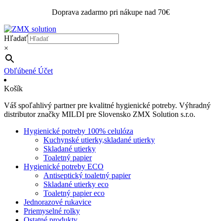
Doprava zadarmo pri nákupe nad 70€
Hľadať
×
Obľúbené
Účet
Košík
Váš spoľahlivý partner pre kvalitné hygienické potreby. Výhradný
distributor značky MILDI pre Slovensko ZMX Solution s.r.o.
Hygienické potreby 100% celulóza
Kuchynské utierky,skladané utierky
Skladané utierky
Toaletný papier
Hygienické potreby ECO
Antiseptický toaletný papier
Skladané utierky eco
Toaletný papier eco
Jednorazové rukavice
Priemyselné rolky
Ostatné produkty