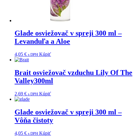
Glade osviežovač v spreji 300 ml –
Levanduľa a Aloe
4,05
€
Kúpiť
s DPH
Brait osviežovač vzduchu Lily Of The
Valley300ml
2,69
€
Kúpiť
s DPH
Glade osviežovač v spreji 300 ml –
Vôňa čistoty
4,05
€
Kúpiť
s DPH