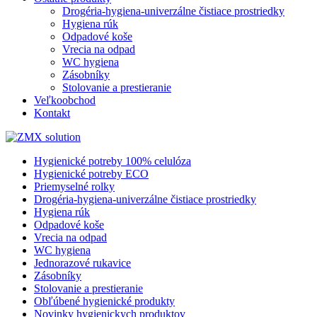
Drogéria-hygiena-univerzálne čistiace prostriedky
Hygiena rúk
Odpadové koše
Vrecia na odpad
WC hygiena
Zásobníky
Stolovanie a prestieranie
Veľkoobchod
Kontakt
Hygienické potreby 100% celulóza
Hygienické potreby ECO
Priemyselné rolky
Drogéria-hygiena-univerzálne čistiace prostriedky
Hygiena rúk
Odpadové koše
Vrecia na odpad
WC hygiena
Jednorazové rukavice
Zásobníky
Stolovanie a prestieranie
Obľúbené hygienické produkty
Novinky hygienickych produktov