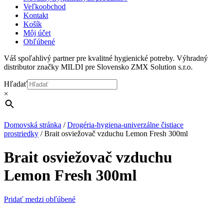
Veľkoobchod
Kontakt
Košík
Môj účet
Obľúbené
Váš spoľahlivý partner pre kvalitné hygienické potreby. Výhradný
distributor značky MILDI pre Slovensko ZMX Solution s.r.o.
Hľadať
×
Domovská stránka
/
Drogéria-hygiena-univerzálne čistiace
prostriedky
/
Brait osviežovač vzduchu Lemon Fresh 300ml
Brait osviežovač vzduchu
Lemon Fresh 300ml
Pridať medzi obľúbené