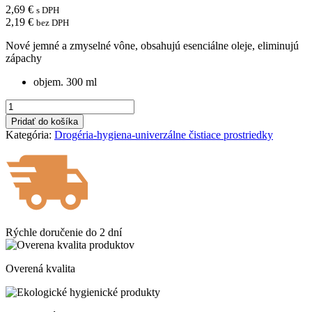
2,69
€
s DPH
2,19
€
bez DPH
Nové jemné a zmyselné vône, obsahujú esenciálne oleje, eliminujú
zápachy
objem. 300 ml
množstvo
Brait
Pridať do košíka
osviežovač
Kategória:
Drogéria-hygiena-univerzálne čistiace prostriedky
vzduchu
Lemon
Fresh
300ml
Rýchle doručenie do
2 dní
Overená kvalita