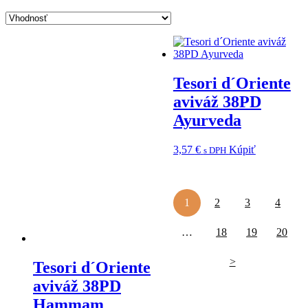
Tesori d´Oriente
aviváž 38PD
Ayurveda
3,57
€
Kúpiť
s DPH
1
2
3
4
…
18
19
20
>
Tesori d´Oriente
aviváž 38PD
Hammam