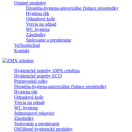
Ostatné produkty
Drogéria-hygiena-univerzálne čistiace prostriedky
Hygiena rúk
Odpadové koše
Vrecia na odpad
WC hygiena
Zásobníky
Stolovanie a prestieranie
Veľkoobchod
Kontakt
Hygienické potreby 100% celulóza
Hygienické potreby ECO
Priemyselné rolky
Drogéria-hygiena-univerzálne čistiace prostriedky
Hygiena rúk
Odpadové koše
Vrecia na odpad
WC hygiena
Jednorazové rukavice
Zásobníky
Stolovanie a prestieranie
Obľúbené hygienické produkty