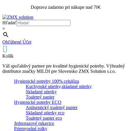
Doprava zadarmo pri nákupe nad 70€
Hľadať
×
Obľúbené
Účet
Košík
Váš spoľahlivý partner pre kvalitné hygienické potreby. Výhradný
distributor značky MILDI pre Slovensko ZMX Solution s.r.o.
Hygienické potreby 100% celulóza
Kuchynské utierky,skladané utierky
Skladané utierky
Toaletný papier
Hygienické potreby ECO
Antiseptický toaletný papier
Skladané utierky eco
Toaletný papier eco
Jednorazové rukavice
Priemyselné rolky