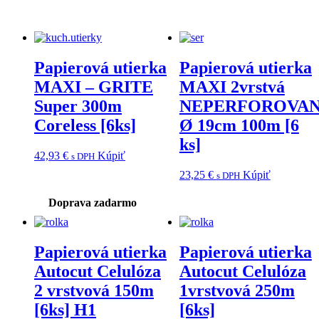
Papierová utierka
Papierová utierka
MAXI – GRITE
MAXI 2vrstvá
Super 300m
NEPERFOROVA
Coreless [6ks]
Ø 19cm 100m [6
ks]
42,93
€
Kúpiť
s DPH
23,25
€
Kúpiť
s DPH
Doprava zadarmo
Papierová utierka
Papierová utierka
Autocut Celulóza
Autocut Celulóza
2 vrstvová 150m
1vrstvová 250m
[6ks] H1
[6ks]