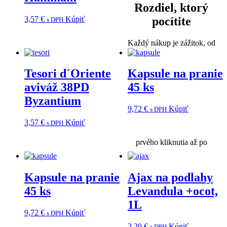
Rozdiel, ktorý
3,57
€
Kúpiť
pocítite
s DPH
Každý nákup je zážitok, od
Tesori d´Oriente
Kapsule na pranie
aviváž 38PD
45 ks
Byzantium
9,72
€
Kúpiť
s DPH
3,57
€
Kúpiť
s DPH
prvého kliknutia až po
Kapsule na pranie
Ajax na podlahy
45 ks
Levandula +ocot,
1L
9,72
€
Kúpiť
s DPH
2,20
€
Kúpiť
s DPH