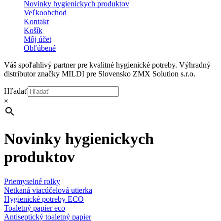
Novinky hygienickych produktov
Veľkoobchod
Kontakt
Košík
Môj účet
Obľúbené
Váš spoľahlivý partner pre kvalitné hygienické potreby. Výhradný
distributor značky MILDI pre Slovensko ZMX Solution s.r.o.
Hľadať
×
Novinky hygienickych
produktov
Priemyselné rolky
Netkaná viacúčelová utierka
Hygienické potreby ECO
Toaletný papier eco
Antiseptický toaletný papier