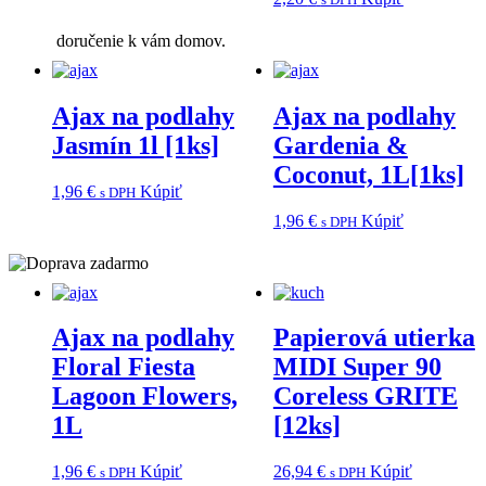
doručenie k vám domov.
Ajax na podlahy
Ajax na podlahy
Jasmín 1l [1ks]
Gardenia &
Coconut, 1L[1ks]
1,96
€
Kúpiť
s DPH
1,96
€
Kúpiť
s DPH
Ajax na podlahy
Papierová utierka
Floral Fiesta
MIDI Super 90
Lagoon Flowers,
Coreless GRITE
1L
[12ks]
1,96
€
Kúpiť
26,94
€
Kúpiť
s DPH
s DPH