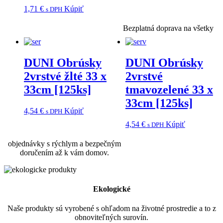
1,71
€
Kúpiť
s DPH
Bezplatná doprava na všetky
DUNI Obrúsky
DUNI Obrúsky
2vrstvé žlté 33 x
2vrstvé
33cm [125ks]
tmavozelené 33 x
33cm [125ks]
4,54
€
Kúpiť
s DPH
4,54
€
Kúpiť
s DPH
objednávky s rýchlym a bezpečným
doručením až k vám domov.
Ekologické
Naše produkty sú vyrobené s ohľadom na životné prostredie a to z
obnoviteľných surovín.