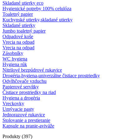
Skladané utierky eco
Hygienické potreby 100% celulóza
Toaletný papier
Kuchynské utierky,skladané utierky
Skladané utierky
Jumbo toaletný papier
Odpadové koše
Vrecia na odpad
Vrecia na odpad
Zásobníky
WC hygiena
Hygiena rúk
Nitrilové bezpúdrové rukavice
Drogéria-hygiena-univerzálne čistiace prostriedky
Odvlhčovače vzduchu
Papierové servítky
Čistiace prostriedky na riad
Hygiena a drogéria
Vreckovky
Umývacie pasty
Jednorazové rukavice
Stolovanie a prestieranie
Kapsule na pranie-aviváže
Produkty (397)