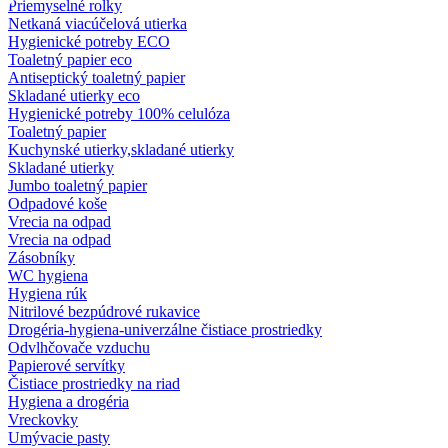
Priemyselné rolky
Netkaná viacúčelová utierka
Hygienické potreby ECO
Toaletný papier eco
Antiseptický toaletný papier
Skladané utierky eco
Hygienické potreby 100% celulóza
Toaletný papier
Kuchynské utierky,skladané utierky
Skladané utierky
Jumbo toaletný papier
Odpadové koše
Vrecia na odpad
Vrecia na odpad
Zásobníky
WC hygiena
Hygiena rúk
Nitrilové bezpúdrové rukavice
Drogéria-hygiena-univerzálne čistiace prostriedky
Odvlhčovače vzduchu
Papierové servítky
Čistiace prostriedky na riad
Hygiena a drogéria
Vreckovky
Umývacie pasty