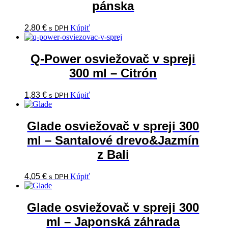
pánska
2,80
€
Kúpiť
s DPH
Q-Power osviežovač v spreji
300 ml – Citrón
1,83
€
Kúpiť
s DPH
Glade osviežovač v spreji 300
ml – Santalové drevo&Jazmín
z Bali
4,05
€
Kúpiť
s DPH
Glade osviežovač v spreji 300
ml – Japonská záhrada