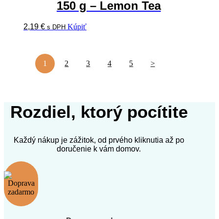
150 g – Lemon Tea
2,19
€
Kúpiť
s DPH
1
2
3
4
5
>
Rozdiel, ktorý pocítite
Každý nákup je zážitok, od prvého kliknutia až po
doručenie k vám domov.