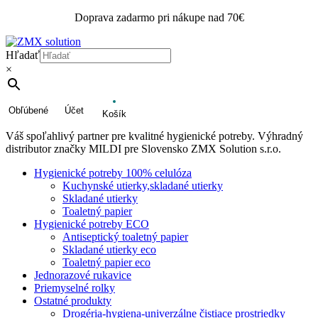
Doprava zadarmo pri nákupe nad 70€
Hľadať
×
Obľúbené
Účet
Košík
Váš spoľahlivý partner pre kvalitné hygienické potreby. Výhradný
distributor značky MILDI pre Slovensko ZMX Solution s.r.o.
Hygienické potreby 100% celulóza
Kuchynské utierky,skladané utierky
Skladané utierky
Toaletný papier
Hygienické potreby ECO
Antiseptický toaletný papier
Skladané utierky eco
Toaletný papier eco
Jednorazové rukavice
Priemyselné rolky
Ostatné produkty
Drogéria-hygiena-univerzálne čistiace prostriedky