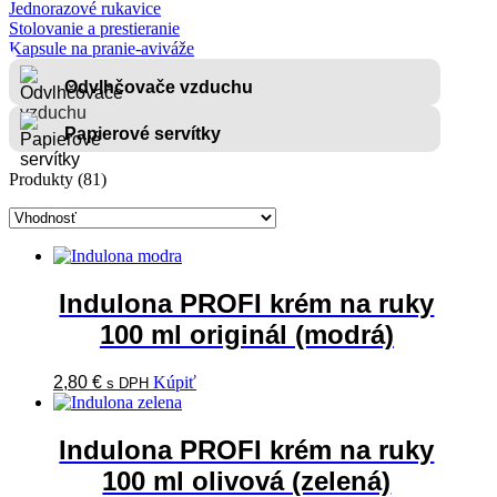
Jednorazové rukavice
Stolovanie a prestieranie
Kapsule na pranie-aviváže
Odvlhčovače vzduchu
Papierové servítky
Produkty (81)
Indulona PROFI krém na ruky
100 ml originál (modrá)
2,80
€
Kúpiť
s DPH
Indulona PROFI krém na ruky
100 ml olivová (zelená)