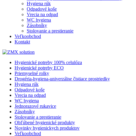
Hygiena rúk
Odpadové koše
Vrecia na odpad
WC hygiena
Zásobníky
Stolovanie a prestieranie
Veľkoobchod
Kontakt
Hygienické potreby 100% celulóza
Hygienické potreby ECO
Priemyselné rolky
Drogéria-hygiena-univerzálne čistiace prostriedky
Hygiena rúk
Odpadové koše
Vrecia na odpad
WC hygiena
Jednorazové rukavice
Zásobníky
Stolovanie a prestieranie
Obľúbené hygienické produkty
Novinky hygienickych produktov
Veľkoobchod