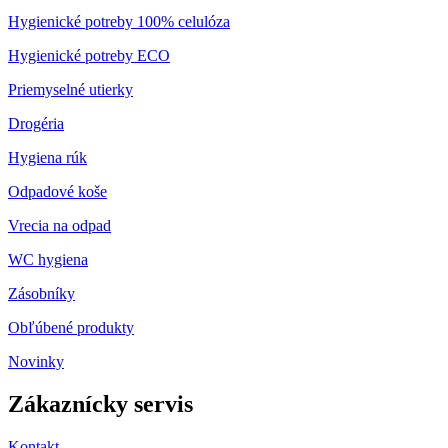
Hygienické potreby 100% celulóza
Hygienické potreby ECO
Priemyselné utierky
Drogéria
Hygiena rúk
Odpadové koše
Vrecia na odpad
WC hygiena
Zásobníky
Obľúbené produkty
Novinky
Zákaznícky servis
Kontakt