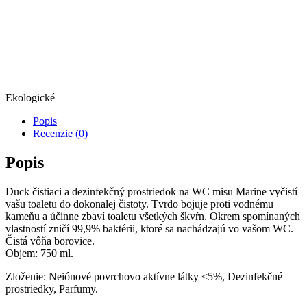
Ekologické
Popis
Recenzie (0)
Popis
Duck čistiaci a dezinfekčný prostriedok na WC misu Marine vyčistí
vašu toaletu do dokonalej čistoty. Tvrdo bojuje proti vodnému
kameňu a účinne zbaví toaletu všetkých škvŕn. Okrem spomínaných
vlastností zničí 99,9% baktérii, ktoré sa nachádzajú vo vašom WC.
Čistá vôňa borovice.
Objem: 750 ml.
Zloženie: Neiónové povrchovo aktívne látky <5%, Dezinfekčné
prostriedky, Parfumy.