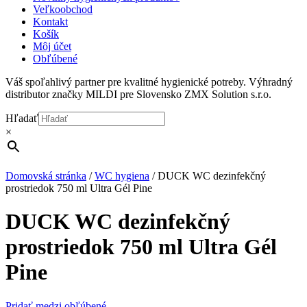
Veľkoobchod
Kontakt
Košík
Môj účet
Obľúbené
Váš spoľahlivý partner pre kvalitné hygienické potreby. Výhradný
distributor značky MILDI pre Slovensko ZMX Solution s.r.o.
Hľadať
×
Domovská stránka
/
WC hygiena
/
DUCK WC dezinfekčný
prostriedok 750 ml Ultra Gél Pine
DUCK WC dezinfekčný
prostriedok 750 ml Ultra Gél
Pine
Pridať medzi obľúbené