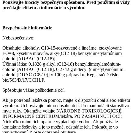
Používajte biocídy bezpečným spôsobom. Pred použitím si vždy
prečítajte etiketu a informácie o výrobku.
Bezpečnostné informácie
Nebezpečenstvo:
Obsahuje: alkoholy, C13-15-rozvetvené a lineárne, etoxylované
EO=8, kyselina mravčia, alkyl(C12-18) benzyldimetylamónium-
chlorid [ADBAC (C12-18)].
Účinná látka: 0,1828 g alkyl (C12-18) benzyldimetylamónium-
chlorid [ADBAC (C12-18], 0,2742 g didecyl (dimetyl)amónium-
chlorid [DDAC (C8-10)] v 100 g prípravku. Registračné číslo
bio/563/D/17/CCHLP.
Spôsobuje vážne poškodenie očí.
Ak je potrebná lekárska pomoc, majte k dispozícii obal alebo etiketu
výrobku. Uchovávajte mimo dosahu detí. Po manipulácii starostlivo
myte ruky. Okamžite volajte NÁRODNÉ TOXIKOLOGICKÉ
INFORMAČNÉ CENTRUM/lekára. PO ZASIAHNUTÍ OČÍ:
Niekoľko minút ich opatrne vyplachujte vodou. Ak používate
kontaktné šošovky a je to možné, odstráňte ich. Pokračujte vo
vyplachovaní. Noste ochranné okuliare.