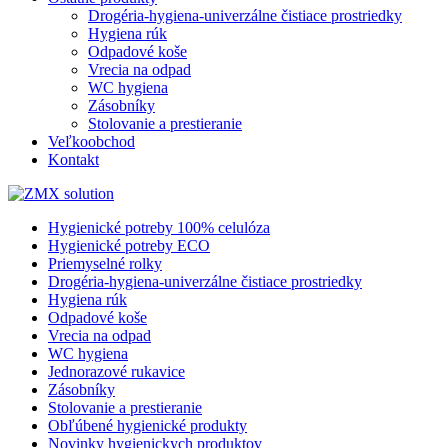
Drogéria-hygiena-univerzálne čistiace prostriedky
Hygiena rúk
Odpadové koše
Vrecia na odpad
WC hygiena
Zásobníky
Stolovanie a prestieranie
Veľkoobchod
Kontakt
Hygienické potreby 100% celulóza
Hygienické potreby ECO
Priemyselné rolky
Drogéria-hygiena-univerzálne čistiace prostriedky
Hygiena rúk
Odpadové koše
Vrecia na odpad
WC hygiena
Jednorazové rukavice
Zásobníky
Stolovanie a prestieranie
Obľúbené hygienické produkty
Novinky hygienickych produktov