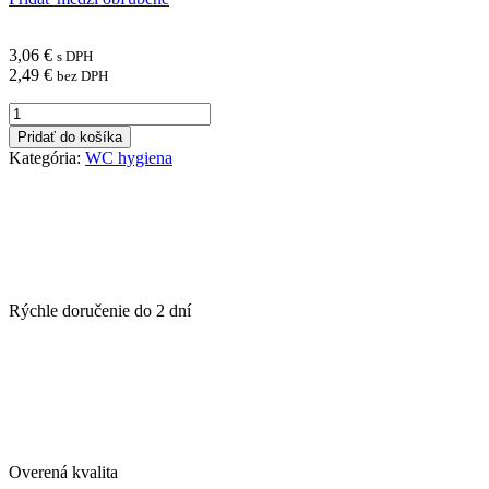
3,06
€
s DPH
2,49
€
bez DPH
množstvo
DUCK
Pridať do košíka
WC
Kategória:
WC hygiena
dezinfekčný
prostriedok
750
ml
Ultra
Gél
Pine
Rýchle doručenie do
2 dní
Overená kvalita