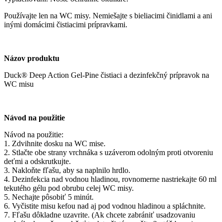
Používajte len na WC misy. Nemiešajte s bieliacimi činidlami a ani
inými domácimi čistiacimi prípravkami.
Názov produktu
Duck® Deep Action Gel-Pine čistiaci a dezinfekčný prípravok na
WC misu
Návod na použitie
Návod na použitie:
1. Zdvihnite dosku na WC mise.
2. Stlačte obe strany vrchnáka s uzáverom odolným proti otvoreniu
deťmi a odskrutkujte.
3. Nakloňte fľašu, aby sa naplnilo hrdlo.
4. Dezinfekcia nad vodnou hladinou, rovnomerne nastriekajte 60 ml
tekutého gélu pod obrubu celej WC misy.
5. Nechajte pôsobiť 5 minút.
6. Vyčistite misu kefou nad aj pod vodnou hladinou a spláchnite.
7. Fľašu dôkladne uzavrite. (Ak chcete zabrániť usadzovaniu