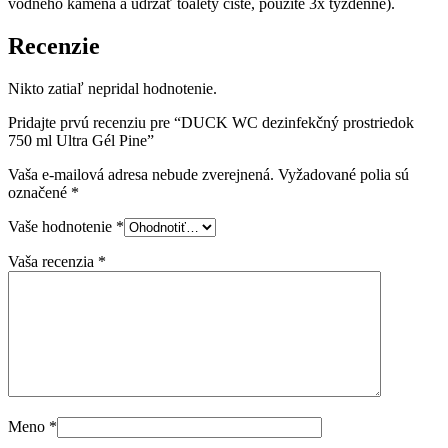
vodného kameňa a udržať toalety čisté, použite 3x týždenne).
Recenzie
Nikto zatiaľ nepridal hodnotenie.
Pridajte prvú recenziu pre “DUCK WC dezinfekčný prostriedok
750 ml Ultra Gél Pine”
Vaša e-mailová adresa nebude zverejnená.
Vyžadované polia sú
označené
*
Vaše hodnotenie
*
Vaša recenzia
*
Meno
*