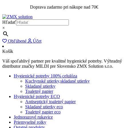
Doprava zadarmo pri nákupe nad 70€
Hľadať
×
Obľúbené
Účet
Košík
Váš spoľahlivý partner pre kvalitné hygienické potreby. Výhradný
distributor značky MILDI pre Slovensko ZMX Solution s.r.o.
Hygienické potreby 100% celulóza
Kuchynské utierky,skladané utierky
Skladané utierky
Toaletný papier
Hygienické potreby ECO
Antiseptický toaletný papier
Skladané utierky eco
Toaletný papier eco
Jednorazové rukavice
Priemyselné rolky
Ostatné produkty