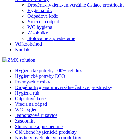
Drogéria-hygiena-univerzálne čistiace prostriedky
Hygiena rúk
Odpadové koše
Vrecia na odpad
WC hygiena
Zásobníky
Stolovanie a prestieranie
Veľkoobchod
Kontakt
Hygienické potreby 100% celulóza
Hygienické potreby ECO
Priemyselné rolky
Drogéria-hygiena-univerzálne čistiace prostriedky
Hygiena rúk
Odpadové koše
Vrecia na odpad
WC hygiena
Jednorazové rukavice
Zásobníky
Stolovanie a prestieranie
Obľúbené hygienické produkty
Novinky hygienickych produktov