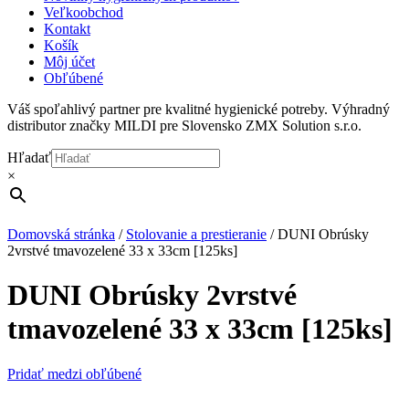
Veľkoobchod
Kontakt
Košík
Môj účet
Obľúbené
Váš spoľahlivý partner pre kvalitné hygienické potreby. Výhradný
distributor značky MILDI pre Slovensko ZMX Solution s.r.o.
Hľadať
×
Domovská stránka
/
Stolovanie a prestieranie
/
DUNI Obrúsky
2vrstvé tmavozelené 33 x 33cm [125ks]
DUNI Obrúsky 2vrstvé
tmavozelené 33 x 33cm [125ks]
Pridať medzi obľúbené