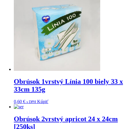
Obrúsok 1vrstvý Línia 100 biely 33 x
33cm 135g
0,60
€
Kúpiť
s DPH
Obrúsok 2vrstvý apricot 24 x 24cm
[250ks]