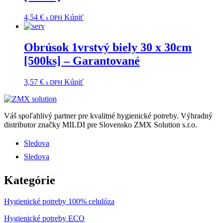
4,54
€
Kúpiť
s DPH
Obrúsok 1vrstvý biely 30 x 30cm
[500ks] – Garantované
3,57
€
Kúpiť
s DPH
Váš spoľahlivý partner pre kvalitné hygienické potreby.
Výhradný
distributor značky MILDI pre Slovensko ZMX Solution s.r.o.
Sledova
Sledova
Kategórie
Hygienické potreby 100% celulóza
Hygienické potreby ECO