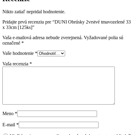
Nikto zatiaľ nepridal hodnotenie.
Pridajte prvú recenziu pre “DUNI Obrúsky 2vrstvé tmavozelené 33
x 33cm [125ks]”
Vaša e-mailová adresa nebude zverejnená.
Vyžadované polia sú
označené
*
Vaše hodnotenie
*
Vaša recenzia
*
Meno
*
E-mail
*