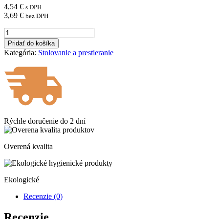
4,54
€
s DPH
3,69
€
bez DPH
množstvo
DUNI
Pridať do košíka
Obrúsky
Kategória:
Stolovanie a prestieranie
2vrstvé
tmavozelené
33
x
33cm
[125ks]
Rýchle doručenie do
2 dní
Overená kvalita
Ekologické
Recenzie (0)
Recenzie