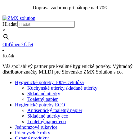
Doprava zadarmo pri nákupe nad 70€
Hľadať
×
Obľúbené
Účet
Košík
Váš spoľahlivý partner pre kvalitné hygienické potreby. Výhradný
distributor značky MILDI pre Slovensko ZMX Solution s.r.o.
Hygienické potreby 100% celulóza
Kuchynské utierky,skladané utierky
Skladané utierky
Toaletný papier
Hygienické potreby ECO
Antiseptický toaletný papier
Skladané utierky eco
Toaletný papier eco
Jednorazové rukavice
Priemyselné rolky
Ostatné produkty