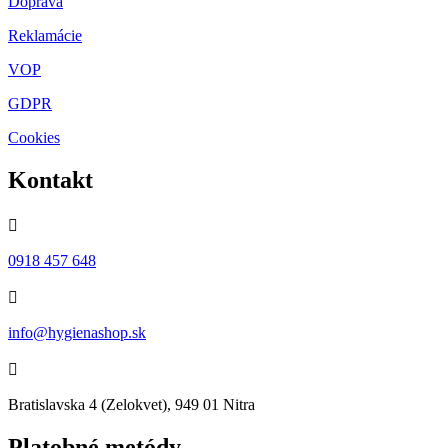
Doprava
Reklamácie
VOP
GDPR
Cookies
Kontakt

0918 457 648

info@hygienashop.sk

Bratislavska 4 (Zelokvet), 949 01 Nitra
Platobné metódy