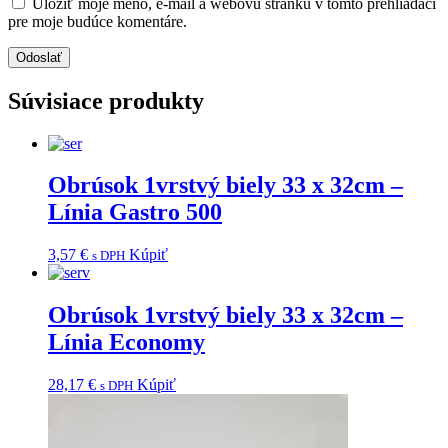
Uložiť moje meno, e-mail a webovú stránku v tomto prehliadači
pre moje budúce komentáre.
Súvisiace produkty
Obrúsok 1vrstvý biely 33 x 32cm –
Línia Gastro 500
3,57
€
Kúpiť
s DPH
Obrúsok 1vrstvý biely 33 x 32cm –
Línia Economy
28,17
€
Kúpiť
s DPH