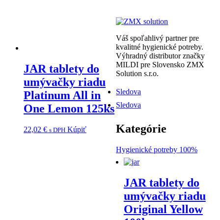
Váš spoľahlivý partner pre
kvalitné hygienické potreby.
Výhradný distributor značky
MILDI pre Slovensko ZMX
JAR tablety do
Solution s.r.o.
umývačky riadu
Sledova
Platinum All in
Sledova
One Lemon 125ks
Kategórie
22,02
€
Kúpiť
s DPH
Hygienické potreby 100%
JAR tablety do
umývačky riadu
Original Yellow