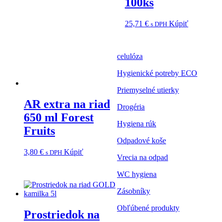
100ks
25,71
€
Kúpiť
s DPH
celulóza
Hygienické potreby ECO
Priemyselné utierky
AR extra na riad
Drogéria
650 ml Forest
Hygiena rúk
Fruits
Odpadové koše
3,80
€
Kúpiť
s DPH
Vrecia na odpad
WC hygiena
Zásobníky
Obľúbené produkty
Prostriedok na