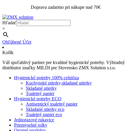
Doprava zadarmo pri nákupe nad 70€
Hľadať
×
Obľúbené
Účet
Košík
Váš spoľahlivý partner pre kvalitné hygienické potreby. Výhradný
distributor značky MILDI pre Slovensko ZMX Solution s.r.o.
Hygienické potreby 100% celulóza
Kuchynské utierky,skladané utierky
Skladané utierky
Toaletný papier
Hygienické potreby ECO
Antiseptický toaletný papier
Skladané utierky eco
Toaletný papier eco
Jednorazové rukavice
Priemyselné rolky
Ostatné produkty