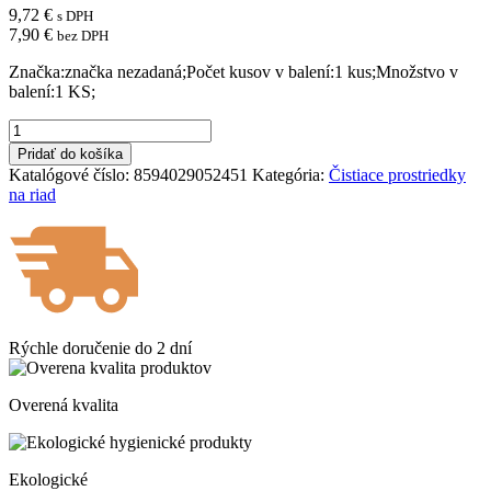
9,72
€
s DPH
7,90
€
bez DPH
Značka:značka nezadaná;Počet kusov v balení:1 kus;Množstvo v
balení:1 KS;
množstvo
GO!
Pridať do košíka
Tablety
Katalógové číslo:
8594029052451
Kategória:
Čistiace prostriedky
do
na riad
umývačky
5v1
60ks
Rýchle doručenie do
2 dní
Overená kvalita
Ekologické