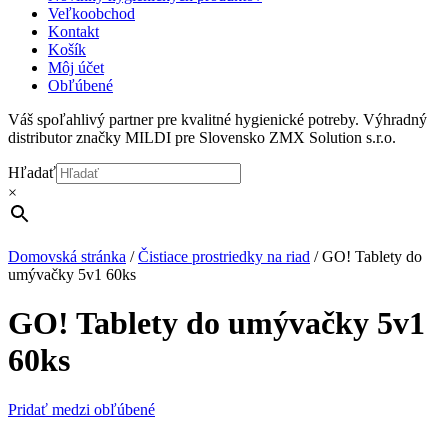
Veľkoobchod
Kontakt
Košík
Môj účet
Obľúbené
Váš spoľahlivý partner pre kvalitné hygienické potreby. Výhradný
distributor značky MILDI pre Slovensko ZMX Solution s.r.o.
Hľadať
×
Domovská stránka
/
Čistiace prostriedky na riad
/
GO! Tablety do
umývačky 5v1 60ks
GO! Tablety do umývačky 5v1
60ks
Pridať medzi obľúbené