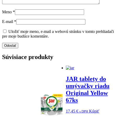
Meno
*
E-mail
*
Uložiť moje meno, e-mail a webovú stránku v tomto prehliadači
pre moje budúce komentáre.
Súvisiace produkty
JAR tablety do
umývačky riadu
Original Yellow
67ks
17,45
€
Kúpiť
s DPH