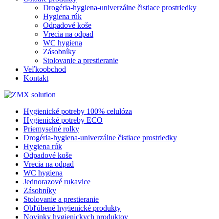
Drogéria-hygiena-univerzálne čistiace prostriedky
Hygiena rúk
Odpadové koše
Vrecia na odpad
WC hygiena
Zásobníky
Stolovanie a prestieranie
Veľkoobchod
Kontakt
Hygienické potreby 100% celulóza
Hygienické potreby ECO
Priemyselné rolky
Drogéria-hygiena-univerzálne čistiace prostriedky
Hygiena rúk
Odpadové koše
Vrecia na odpad
WC hygiena
Jednorazové rukavice
Zásobníky
Stolovanie a prestieranie
Obľúbené hygienické produkty
Novinky hygienickych produktov