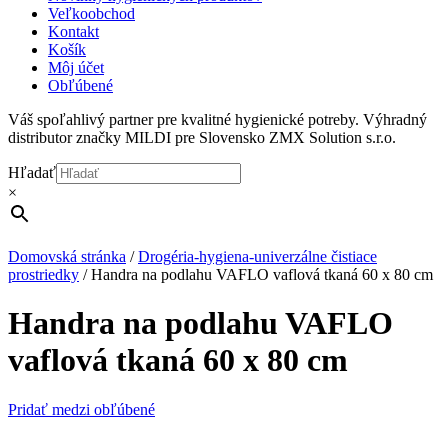
Veľkoobchod
Kontakt
Košík
Môj účet
Obľúbené
Váš spoľahlivý partner pre kvalitné hygienické potreby. Výhradný
distributor značky MILDI pre Slovensko ZMX Solution s.r.o.
Hľadať
×
Domovská stránka
/
Drogéria-hygiena-univerzálne čistiace
prostriedky
/
Handra na podlahu VAFLO vaflová tkaná 60 x 80 cm
Handra na podlahu VAFLO
vaflová tkaná 60 x 80 cm
Pridať medzi obľúbené