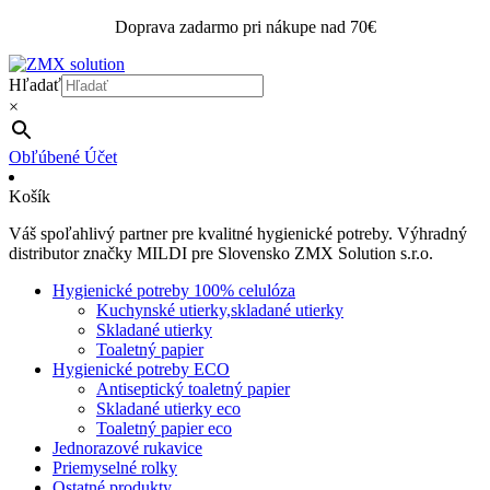
Doprava zadarmo pri nákupe nad 70€
Hľadať
×
Obľúbené
Účet
Košík
Váš spoľahlivý partner pre kvalitné hygienické potreby. Výhradný
distributor značky MILDI pre Slovensko ZMX Solution s.r.o.
Hygienické potreby 100% celulóza
Kuchynské utierky,skladané utierky
Skladané utierky
Toaletný papier
Hygienické potreby ECO
Antiseptický toaletný papier
Skladané utierky eco
Toaletný papier eco
Jednorazové rukavice
Priemyselné rolky
Ostatné produkty