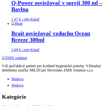
Q-Power osviežovač v spreji 300 ml –
Bavlna
1,97
€
Kúpiť
s DPH
Brait osviežovač vzduchu Ocean
Breeze 300ml
2,69
€
Kúpiť
s DPH
Váš spoľahlivý partner pre kvalitné hygienické potreby.
Výhradný
distributor značky MILDI pre Slovensko ZMX Solution s.r.o.
Sledova
Sledova
Kategórie