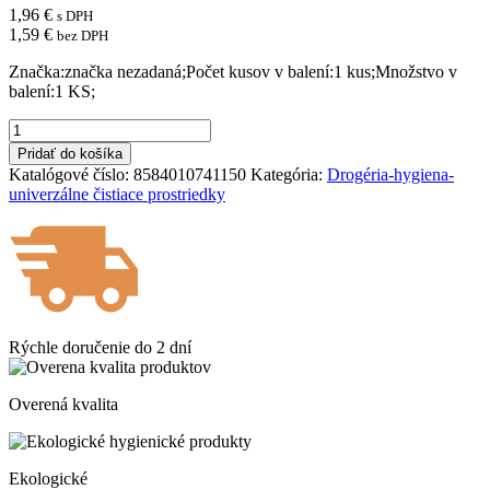
1,96
€
s DPH
1,59
€
bez DPH
Značka:značka nezadaná;Počet kusov v balení:1 kus;Množstvo v
balení:1 KS;
množstvo
Handra
Pridať do košíka
na
Katalógové číslo:
8584010741150
Kategória:
Drogéria-hygiena-
podlahu
univerzálne čistiace prostriedky
VAFLO
vaflová
tkaná
60
x
80
cm
Rýchle doručenie do
2 dní
Overená kvalita
Ekologické