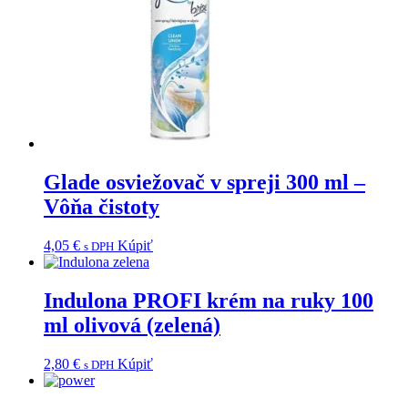
Glade osviežovač v spreji 300 ml –
Vôňa čistoty
4,05
€
Kúpiť
s DPH
Indulona PROFI krém na ruky 100
ml olivová (zelená)
2,80
€
Kúpiť
s DPH