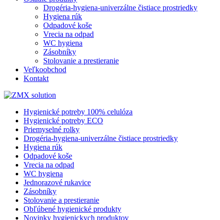
Drogéria-hygiena-univerzálne čistiace prostriedky
Hygiena rúk
Odpadové koše
Vrecia na odpad
WC hygiena
Zásobníky
Stolovanie a prestieranie
Veľkoobchod
Kontakt
Hygienické potreby 100% celulóza
Hygienické potreby ECO
Priemyselné rolky
Drogéria-hygiena-univerzálne čistiace prostriedky
Hygiena rúk
Odpadové koše
Vrecia na odpad
WC hygiena
Jednorazové rukavice
Zásobníky
Stolovanie a prestieranie
Obľúbené hygienické produkty
Novinky hygienickych produktov