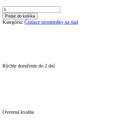
množstvo
JAR
Pridať do košíka
extra
Kategória:
Čistiace prostriedky na riad
na
riad
650
ml
Lilac
Rýchle doručenie do
2 dní
Overená kvalita