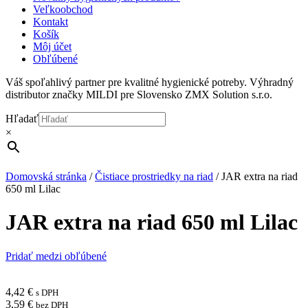
Veľkoobchod
Kontakt
Košík
Môj účet
Obľúbené
Váš spoľahlivý partner pre kvalitné hygienické potreby. Výhradný
distributor značky MILDI pre Slovensko ZMX Solution s.r.o.
Hľadať
×
Domovská stránka
/
Čistiace prostriedky na riad
/
JAR extra na riad
650 ml Lilac
JAR extra na riad 650 ml Lilac
Pridať medzi obľúbené
4,42
€
s DPH
3,59
€
bez DPH