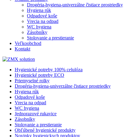
Drogéria-hygiena-univerzálne čistiace prostriedky
Hygiena rúk
Odpadové koše
Vrecia na odpad
WC hygiena
Zásobníky
Stolovanie a prestieranie
Veľkoobchod
Kontakt
Hygienické potreby 100% celulóza
Hygienické potreby ECO
Priemyselné rolky
Drogéria-hygiena-univerzálne čistiace prostriedky
Hygiena rúk
Odpadové koše
Vrecia na odpad
WC hygiena
Jednorazové rukavice
Zásobníky
Stolovanie a prestieranie
Obľúbené hygienické produkty
Novinky hygienickych produktov