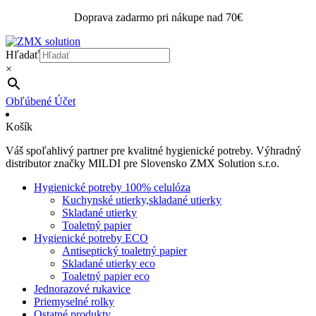
Doprava zadarmo pri nákupe nad 70€
Hľadať
×
Obľúbené
Účet
Košík
Váš spoľahlivý partner pre kvalitné hygienické potreby. Výhradný
distributor značky MILDI pre Slovensko ZMX Solution s.r.o.
Hygienické potreby 100% celulóza
Kuchynské utierky,skladané utierky
Skladané utierky
Toaletný papier
Hygienické potreby ECO
Antiseptický toaletný papier
Skladané utierky eco
Toaletný papier eco
Jednorazové rukavice
Priemyselné rolky
Ostatné produkty