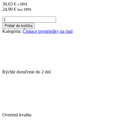
30,63
€
s DPH
24,90
€
bez DPH
množstvo
JAR
Pridať do košíka
tablety
Kategória:
Čistiace prostriedky na riad
do
umývačky
riadu
Original
Yellow
85ks
Rýchle doručenie do
2 dní
Overená kvalita