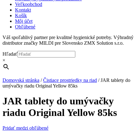
Veľkoobchod
Kontakt
Košík
Môj účet
Obľúbené
Váš spoľahlivý partner pre kvalitné hygienické potreby. Výhradný
distributor značky MILDI pre Slovensko ZMX Solution s.r.o.
Hľadať
×
Domovská stránka
/
Čistiace prostriedky na riad
/
JAR tablety do
umývačky riadu Original Yellow 85ks
JAR tablety do umývačky
riadu Original Yellow 85ks
Pridať medzi obľúbené