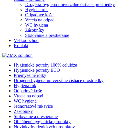
Drogéria-hygiena-univerzálne čistiace prostriedky
Hygiena rúk
Odpadové koše
Vrecia na odpad
WC hygiena
Zásobníky
Stolovanie a prestieranie
Veľkoobchod
Kontakt
Hygienické potreby 100% celulóza
Hygienické potreby ECO
Priemyselné rolky
Drogéria-hygiena-univerzálne čistiace prostriedky
Hygiena rúk
Odpadové koše
Vrecia na odpad
WC hygiena
Jednorazové rukavice
Zásobníky
Stolovanie a prestieranie
Obľúbené hygienické produkty
Novinky hygienickych produktov