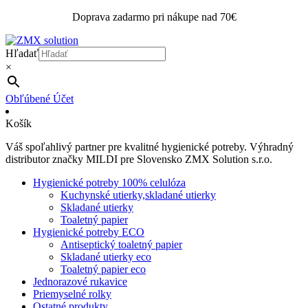
Doprava zadarmo pri nákupe nad 70€
Hľadať
×
Obľúbené
Účet
Košík
Váš spoľahlivý partner pre kvalitné hygienické potreby. Výhradný
distributor značky MILDI pre Slovensko ZMX Solution s.r.o.
Hygienické potreby 100% celulóza
Kuchynské utierky,skladané utierky
Skladané utierky
Toaletný papier
Hygienické potreby ECO
Antiseptický toaletný papier
Skladané utierky eco
Toaletný papier eco
Jednorazové rukavice
Priemyselné rolky
Ostatné produkty