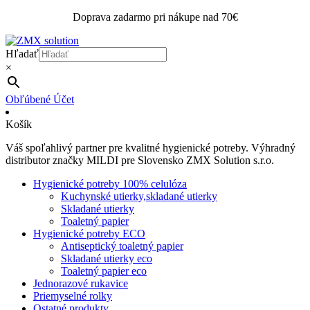
Doprava zadarmo pri nákupe nad 70€
Hľadať
×
Obľúbené
Účet
Košík
Váš spoľahlivý partner pre kvalitné hygienické potreby. Výhradný
distributor značky MILDI pre Slovensko ZMX Solution s.r.o.
Hygienické potreby 100% celulóza
Kuchynské utierky,skladané utierky
Skladané utierky
Toaletný papier
Hygienické potreby ECO
Antiseptický toaletný papier
Skladané utierky eco
Toaletný papier eco
Jednorazové rukavice
Priemyselné rolky
Ostatné produkty