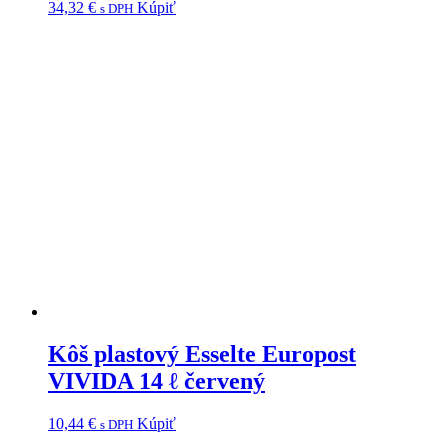
34,32
€
Kúpiť
s DPH
Kôš plastový Esselte Europost
VIVIDA 14 ℓ červený
10,44
€
Kúpiť
s DPH