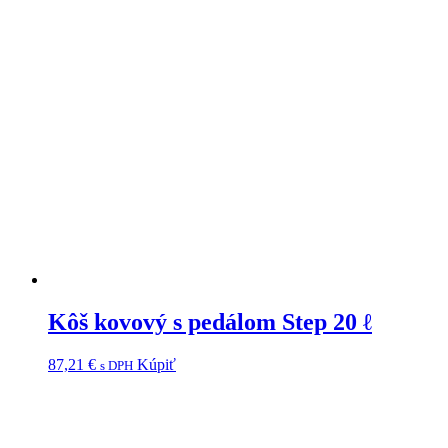
Kôš kovový s pedálom Step 20 ℓ
87,21
€
Kúpiť
s DPH