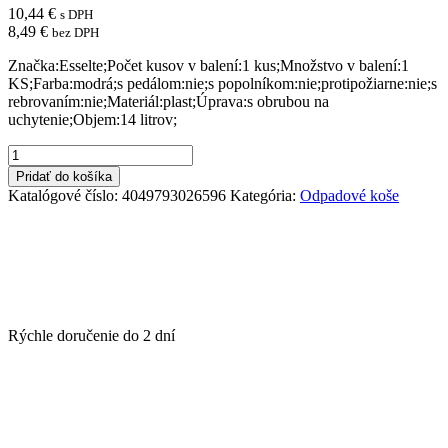
10,44
€
s DPH
8,49
€
bez DPH
Značka:Esselte;Počet kusov v balení:1 kus;Množstvo v balení:1
KS;Farba:modrá;s pedálom:nie;s popolníkom:nie;protipožiarne:nie;s
rebrovaním:nie;Materiál:plast;Úprava:s obrubou na
uchytenie;Objem:14 litrov;
množstvo
Kôš
Pridať do košíka
plastový
Katalógové číslo:
4049793026596
Kategória:
Odpadové koše
Esselte
Europost
VIVIDA
14
ℓ
modrý
Rýchle doručenie do
2 dní