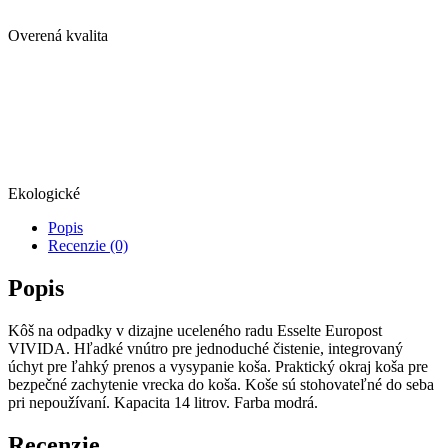
Overená kvalita
Ekologické
Popis
Recenzie (0)
Popis
Kôš na odpadky v dizajne uceleného radu Esselte Europost
VIVIDA. Hľadké vnútro pre jednoduché čistenie, integrovaný
úchyt pre ľahký prenos a vysypanie koša. Praktický okraj koša pre
bezpečné zachytenie vrecka do koša. Koše sú stohovateľné do seba
pri nepoužívaní. Kapacita 14 litrov. Farba modrá.
Recenzie