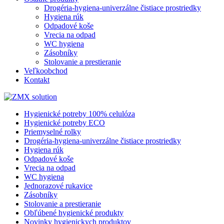
Drogéria-hygiena-univerzálne čistiace prostriedky
Hygiena rúk
Odpadové koše
Vrecia na odpad
WC hygiena
Zásobníky
Stolovanie a prestieranie
Veľkoobchod
Kontakt
Hygienické potreby 100% celulóza
Hygienické potreby ECO
Priemyselné rolky
Drogéria-hygiena-univerzálne čistiace prostriedky
Hygiena rúk
Odpadové koše
Vrecia na odpad
WC hygiena
Jednorazové rukavice
Zásobníky
Stolovanie a prestieranie
Obľúbené hygienické produkty
Novinky hygienickych produktov