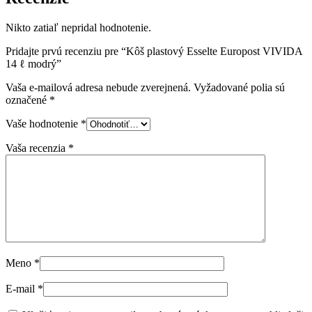
Nikto zatiaľ nepridal hodnotenie.
Pridajte prvú recenziu pre “Kôš plastový Esselte Europost VIVIDA
14 ℓ modrý”
Vaša e-mailová adresa nebude zverejnená.
Vyžadované polia sú
označené
*
Vaše hodnotenie
*
Vaša recenzia
*
Meno
*
E-mail
*