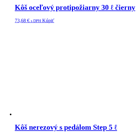
Kôš oceľový protipožiarny 30 ℓ čierny
73,68
€
Kúpiť
s DPH
Kôš nerezový s pedálom Step 5 ℓ