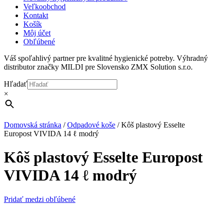
Veľkoobchod
Kontakt
Košík
Môj účet
Obľúbené
Váš spoľahlivý partner pre kvalitné hygienické potreby. Výhradný
distributor značky MILDI pre Slovensko ZMX Solution s.r.o.
Hľadať
×
Domovská stránka
/
Odpadové koše
/
Kôš plastový Esselte
Europost VIVIDA 14 ℓ modrý
Kôš plastový Esselte Europost
VIVIDA 14 ℓ modrý
Pridať medzi obľúbené