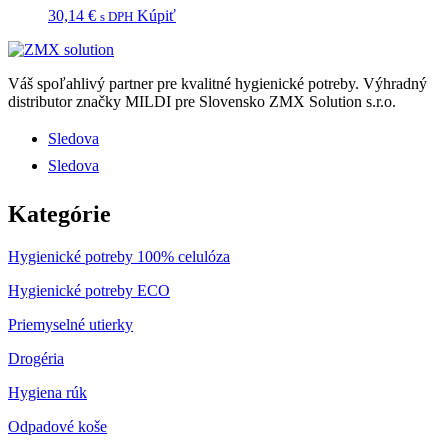
30,14
€
Kúpiť
s DPH
Váš spoľahlivý partner pre kvalitné hygienické potreby.
Výhradný
distributor značky MILDI pre Slovensko ZMX Solution s.r.o.
Sledova
Sledova
Kategórie
Hygienické potreby 100% celulóza
Hygienické potreby ECO
Priemyselné utierky
Drogéria
Hygiena rúk
Odpadové koše