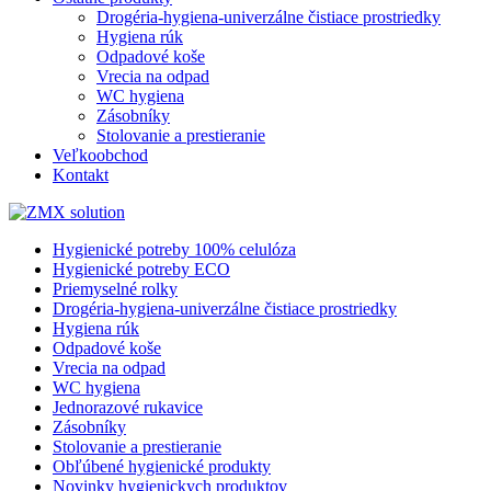
Drogéria-hygiena-univerzálne čistiace prostriedky
Hygiena rúk
Odpadové koše
Vrecia na odpad
WC hygiena
Zásobníky
Stolovanie a prestieranie
Veľkoobchod
Kontakt
Hygienické potreby 100% celulóza
Hygienické potreby ECO
Priemyselné rolky
Drogéria-hygiena-univerzálne čistiace prostriedky
Hygiena rúk
Odpadové koše
Vrecia na odpad
WC hygiena
Jednorazové rukavice
Zásobníky
Stolovanie a prestieranie
Obľúbené hygienické produkty
Novinky hygienickych produktov