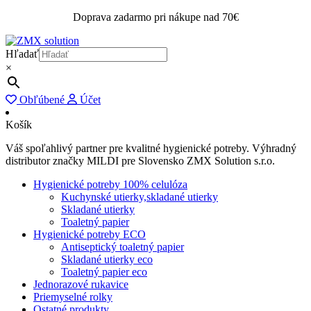
Doprava zadarmo pri nákupe nad 70€
Hľadať
×
Obľúbené
Účet
Košík
Váš spoľahlivý partner pre kvalitné hygienické potreby. Výhradný
distributor značky MILDI pre Slovensko ZMX Solution s.r.o.
Hygienické potreby 100% celulóza
Kuchynské utierky,skladané utierky
Skladané utierky
Toaletný papier
Hygienické potreby ECO
Antiseptický toaletný papier
Skladané utierky eco
Toaletný papier eco
Jednorazové rukavice
Priemyselné rolky
Ostatné produkty