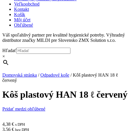
Veľkoobchod
Kontakt
Košík
Môj účet
Obľúbené
Váš spoľahlivý partner pre kvalitné hygienické potreby. Výhradný
distributor značky MILDI pre Slovensko ZMX Solution s.r.o.
Hľadať
×
Domovská stránka
/
Odpadové koše
/
Kôš plastový HAN 18 ℓ
červený
Kôš plastový HAN 18 ℓ červený
Pridať medzi obľúbené
4,38
€
s DPH
3,56
€
bez DPH