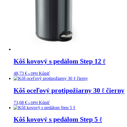
Kôš kovový s pedálom Step 12 ℓ
48,73
€
Kúpiť
s DPH
Kôš oceľový protipožiarny 30 ℓ čierny
73,68
€
Kúpiť
s DPH
Kôš kovový s pedálom Step 5 ℓ