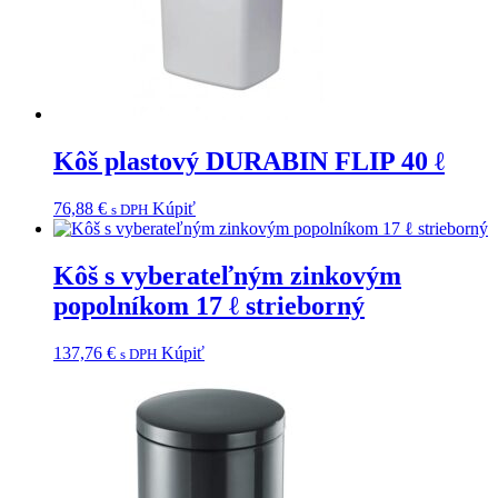
Kôš plastový DURABIN FLIP 40 ℓ
76,88
€
Kúpiť
s DPH
Kôš s vyberateľným zinkovým
popolníkom 17 ℓ strieborný
137,76
€
Kúpiť
s DPH