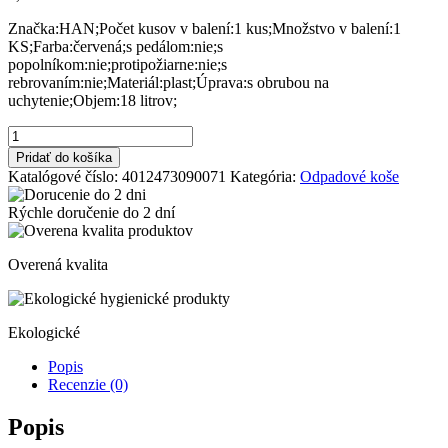
Značka:HAN;Počet kusov v balení:1 kus;Množstvo v balení:1
KS;Farba:červená;s pedálom:nie;s
popolníkom:nie;protipožiarne:nie;s
rebrovaním:nie;Materiál:plast;Úprava:s obrubou na
uchytenie;Objem:18 litrov;
množstvo
Kôš
Pridať do košíka
plastový
Katalógové číslo:
4012473090071
Kategória:
Odpadové koše
HAN
18
Rýchle doručenie do
2 dní
ℓ
červený
Overená kvalita
Ekologické
Popis
Recenzie (0)
Popis