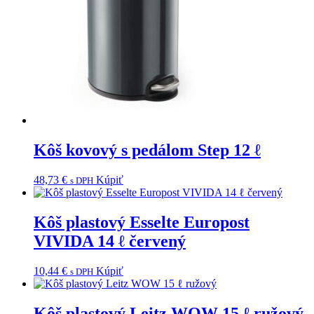
Kôš kovový s pedálom Step 12 ℓ
48,73
€
Kúpiť
s DPH
Kôš plastový Esselte Europost
VIVIDA 14 ℓ červený
10,44
€
Kúpiť
s DPH
Kôš plastový Leitz WOW 15 ℓ ružový