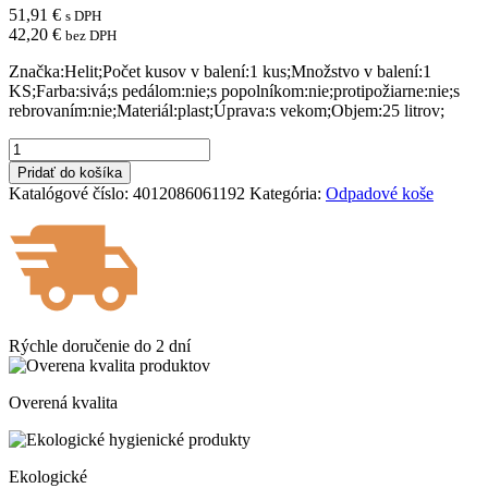
51,91
€
s DPH
42,20
€
bez DPH
Značka:Helit;Počet kusov v balení:1 kus;Množstvo v balení:1
KS;Farba:sivá;s pedálom:nie;s popolníkom:nie;protipožiarne:nie;s
rebrovaním:nie;Materiál:plast;Úprava:s vekom;Objem:25 litrov;
množstvo
Kôš
Pridať do košíka
z
Katalógové číslo:
4012086061192
Kategória:
Odpadové koše
polypropylénu
Helit
25
ℓ
svetlosivý
Rýchle doručenie do
2 dní
Overená kvalita
Ekologické