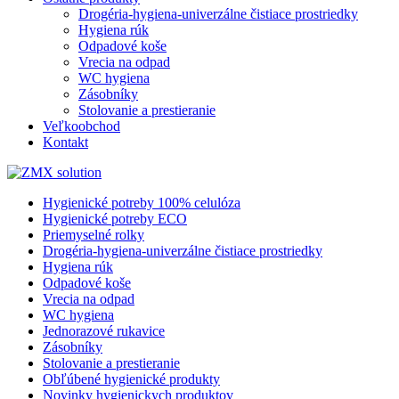
Drogéria-hygiena-univerzálne čistiace prostriedky
Hygiena rúk
Odpadové koše
Vrecia na odpad
WC hygiena
Zásobníky
Stolovanie a prestieranie
Veľkoobchod
Kontakt
Hygienické potreby 100% celulóza
Hygienické potreby ECO
Priemyselné rolky
Drogéria-hygiena-univerzálne čistiace prostriedky
Hygiena rúk
Odpadové koše
Vrecia na odpad
WC hygiena
Jednorazové rukavice
Zásobníky
Stolovanie a prestieranie
Obľúbené hygienické produkty
Novinky hygienickych produktov