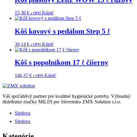
15,36
€
Kúpiť
s DPH
Kôš kovový s pedálom Step 5 ℓ
30,14
€
Kúpiť
s DPH
Kôš s popolníkom 17 ℓ čiierny
146,37
€
Kúpiť
s DPH
Váš spoľahlivý partner pre kvalitné hygienické potreby.
Výhradný
distributor značky MILDI pre Slovensko ZMX Solution s.r.o.
Sledova
Sledova
Kategórie