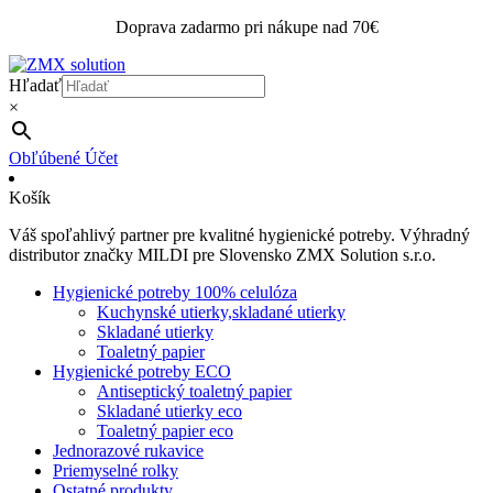
Doprava zadarmo pri nákupe nad 70€
Hľadať
×
Obľúbené
Účet
Košík
Váš spoľahlivý partner pre kvalitné hygienické potreby. Výhradný
distributor značky MILDI pre Slovensko ZMX Solution s.r.o.
Hygienické potreby 100% celulóza
Kuchynské utierky,skladané utierky
Skladané utierky
Toaletný papier
Hygienické potreby ECO
Antiseptický toaletný papier
Skladané utierky eco
Toaletný papier eco
Jednorazové rukavice
Priemyselné rolky
Ostatné produkty