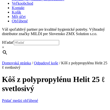
Veľkoobchod
Kontakt
Košík
Môj účet
Obľúbené
Váš spoľahlivý partner pre kvalitné hygienické potreby. Výhradný
distributor značky MILDI pre Slovensko ZMX Solution s.r.o.
Hľadať
×
Domovská stránka
/
Odpadové koše
/
Kôš z polypropylénu Helit 25
ℓ svetlosivý
Kôš z polypropylénu Helit 25 ℓ
svetlosivý
Pridať medzi obľúbené