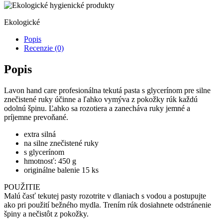
Ekologické
Popis
Recenzie (0)
Popis
Lavon hand care profesionálna tekutá pasta s glycerínom pre silne
znečistené ruky účinne a ľahko vymýva z pokožky rúk každú
odolnú špinu. Ľahko sa rozotiera a zanecháva ruky jemné a
príjemne prevoňané.
extra silná
na silne znečistené ruky
s glycerínom
hmotnosť: 450 g
originálne balenie 15 ks
POUŽITIE
Malú časť tekutej pasty rozotrite v dlaniach s vodou a postupujte
ako pri použití bežného mydla. Trením rúk dosiahnete odstránenie
špiny a nečistôt z pokožky.