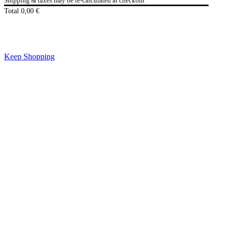
Shipping & taxes may be re-calculated at checkout
Total
0,00
€
Checkout
0,00
€
Keep Shopping