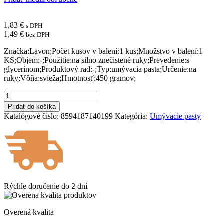
1,83
€
s DPH
1,49
€
bez DPH
Značka:Lavon;Počet kusov v balení:1 kus;Množstvo v balení:1
KS;Objem:-;Použitie:na silno znečistené ruky;Prevedenie:s
glycerínom;Produktový rad:-;Typ:umývacia pasta;Určenie:na
ruky;Vôňa:svieža;Hmotnosť:450 gramov;
množstvo
LAVON
Pridať do košíka
profesionálna
Katalógové číslo:
8594187140199
Kategória:
Umývacie pasty
umývacia
tekutá
pasta
na
ruky
450
g
Rýchle doručenie do
2 dní
Overená kvalita