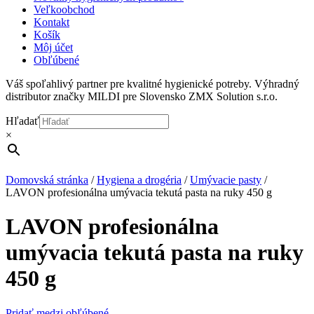
Veľkoobchod
Kontakt
Košík
Môj účet
Obľúbené
Váš spoľahlivý partner pre kvalitné hygienické potreby. Výhradný
distributor značky MILDI pre Slovensko ZMX Solution s.r.o.
Hľadať
×
Domovská stránka
/
Hygiena a drogéria
/
Umývacie pasty
/
LAVON profesionálna umývacia tekutá pasta na ruky 450 g
LAVON profesionálna
umývacia tekutá pasta na ruky
450 g
Pridať medzi obľúbené