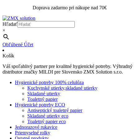
Doprava zadarmo pri nákupe nad 70€
Hľadať
×
Obľúbené
Účet
Košík
Váš spoľahlivý partner pre kvalitné hygienické potreby. Výhradný
distributor značky MILDI pre Slovensko ZMX Solution s.r.o.
Hygienické potreby 100% celulóza
Kuchynské utierky,skladané utierky
Skladané utierky
Toaletný papier
Hygienické potreby ECO
Antiseptický toaletný papier
Skladané utierky eco
Toaletný papier eco
Jednorazové rukavice
Priemyselné rolky
Ostatné produkty