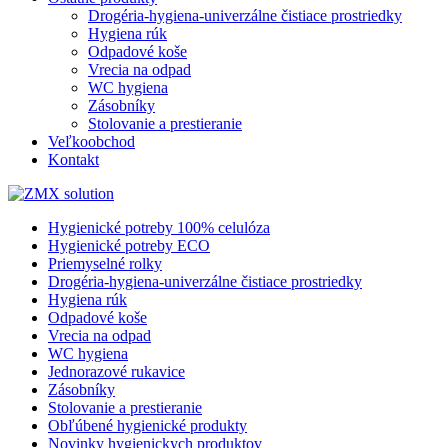
Drogéria-hygiena-univerzálne čistiace prostriedky
Hygiena rúk
Odpadové koše
Vrecia na odpad
WC hygiena
Zásobníky
Stolovanie a prestieranie
Veľkoobchod
Kontakt
Hygienické potreby 100% celulóza
Hygienické potreby ECO
Priemyselné rolky
Drogéria-hygiena-univerzálne čistiace prostriedky
Hygiena rúk
Odpadové koše
Vrecia na odpad
WC hygiena
Jednorazové rukavice
Zásobníky
Stolovanie a prestieranie
Obľúbené hygienické produkty
Novinky hygienickych produktov