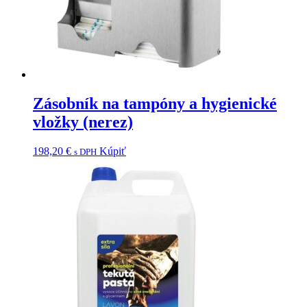
Zásobník na tampóny a hygienické
vložky (nerez)
198,20
€
Kúpiť
s DPH