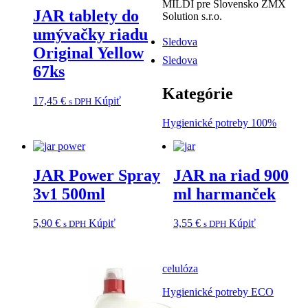
MILDI pre Slovensko ZMX
JAR tablety do
Solution s.r.o.
umývačky riadu
Sledova
Original Yellow
Sledova
67ks
Kategórie
17,45
€
Kúpiť
s DPH
Hygienické potreby 100%
JAR Power Spray
JAR na riad 900
3v1 500ml
ml harmanček
5,90
€
Kúpiť
3,55
€
Kúpiť
s DPH
s DPH
celulóza
Hygienické potreby ECO