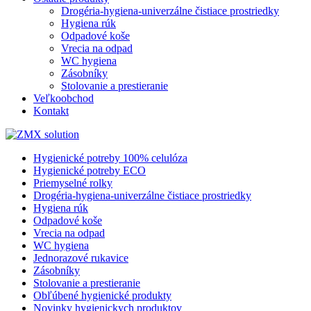
Drogéria-hygiena-univerzálne čistiace prostriedky
Hygiena rúk
Odpadové koše
Vrecia na odpad
WC hygiena
Zásobníky
Stolovanie a prestieranie
Veľkoobchod
Kontakt
Hygienické potreby 100% celulóza
Hygienické potreby ECO
Priemyselné rolky
Drogéria-hygiena-univerzálne čistiace prostriedky
Hygiena rúk
Odpadové koše
Vrecia na odpad
WC hygiena
Jednorazové rukavice
Zásobníky
Stolovanie a prestieranie
Obľúbené hygienické produkty
Novinky hygienickych produktov