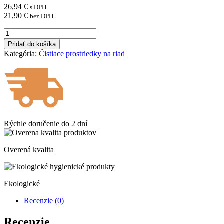
26,94
€
s DPH
21,90
€
bez DPH
množstvo
LAVON
Pridať do košíka
prostriedok
Kategória:
Čistiace prostriedky na riad
strojové
umývanie
riadu
5,5
kg
Rýchle doručenie do
2 dní
Overená kvalita
Ekologické
Recenzie (0)
Recenzie