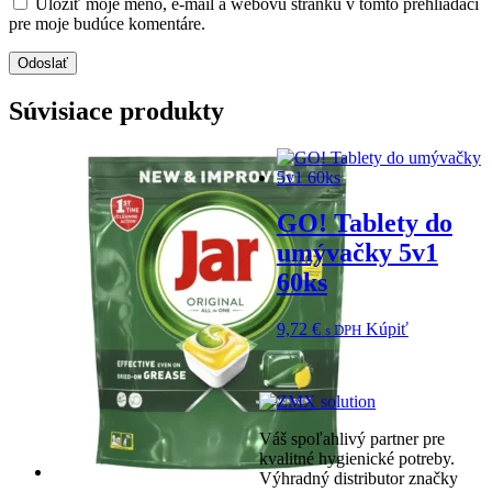
Uložiť moje meno, e-mail a webovú stránku v tomto prehliadači
pre moje budúce komentáre.
Súvisiace produkty
GO! Tablety do
umývačky 5v1
60ks
9,72
€
Kúpiť
s DPH
Váš spoľahlivý partner pre
kvalitné hygienické potreby.
Výhradný distributor značky