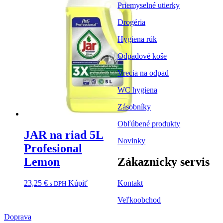
Priemyselné utierky
Drogéria
Hygiena rúk
Odpadové koše
Vrecia na odpad
WC hygiena
Zásobníky
Obľúbené produkty
JAR na riad 5L
Novinky
Profesional
Lemon
Zákaznícky servis
23,25
€
Kúpiť
Kontakt
s DPH
Veľkoobchod
Doprava