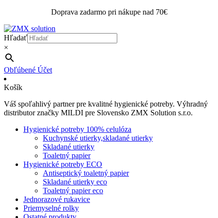
Doprava zadarmo pri nákupe nad 70€
Hľadať
×
Obľúbené
Účet
Košík
Váš spoľahlivý partner pre kvalitné hygienické potreby. Výhradný
distributor značky MILDI pre Slovensko ZMX Solution s.r.o.
Hygienické potreby 100% celulóza
Kuchynské utierky,skladané utierky
Skladané utierky
Toaletný papier
Hygienické potreby ECO
Antiseptický toaletný papier
Skladané utierky eco
Toaletný papier eco
Jednorazové rukavice
Priemyselné rolky
Ostatné produkty