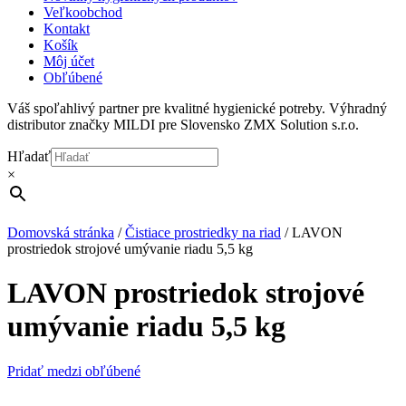
Veľkoobchod
Kontakt
Košík
Môj účet
Obľúbené
Váš spoľahlivý partner pre kvalitné hygienické potreby. Výhradný
distributor značky MILDI pre Slovensko ZMX Solution s.r.o.
Hľadať
×
Domovská stránka
/
Čistiace prostriedky na riad
/
LAVON
prostriedok strojové umývanie riadu 5,5 kg
LAVON prostriedok strojové
umývanie riadu 5,5 kg
Pridať medzi obľúbené