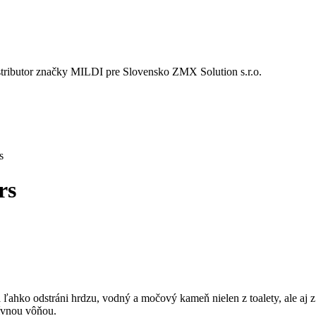
istributor značky MILDI pre Slovensko ZMX Solution s.r.o.
s
rs
ľahko odstráni hrdzu, vodný a močový kameň nielen z toalety, ale aj z 
zívnou vôňou.