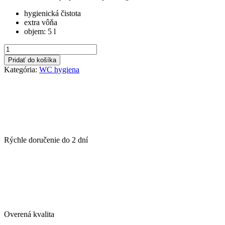
hygienická čistota
extra vôňa
objem: 5 l
množstvo
LAVON
Pridať do košíka
WC
Kategória:
WC hygiena
gél
5
l
aroma
flowers
Rýchle doručenie do
2 dní
Overená kvalita