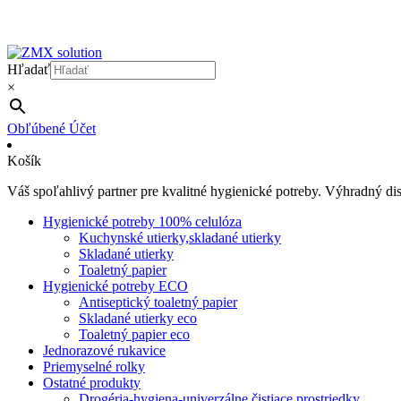
Hľadať
×
Obľúbené
Účet
Košík
Váš spoľahlivý partner pre kvalitné hygienické potreby. Výhradný d
Hygienické potreby 100% celulóza
Kuchynské utierky,skladané utierky
Skladané utierky
Toaletný papier
Hygienické potreby ECO
Antiseptický toaletný papier
Skladané utierky eco
Toaletný papier eco
Jednorazové rukavice
Priemyselné rolky
Ostatné produkty
Drogéria-hygiena-univerzálne čistiace prostriedky