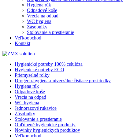
Hygiena rúk
Odpadové koše
Vrecia na odpad
WC hygiena
Zásobníky
Stolovanie a prestieranie
Veľkoobchod
Kontakt
Hygienické potreby 100% celulóza
Hygienické potreby ECO
Priemyselné rolky
Drogéria-hygiena-univerzálne čistiace prostriedky
Hygiena rúk
Odpadové koše
Vrecia na odpad
WC hygiena
Jednorazové rukavice
Zásobníky
Stolovanie a prestieranie
Obľúbené hygienické produkty
Novinky hygienickych produktov
Veľkoobchod