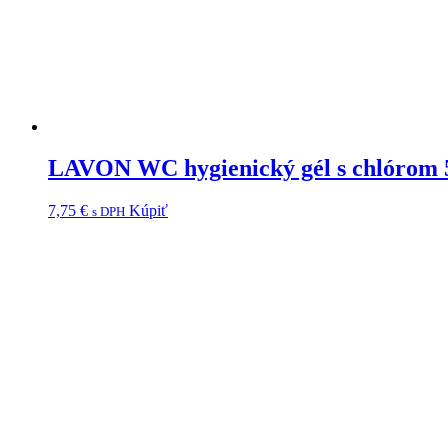
LAVON WC hygienický gél s chlórom 5
7,75
€
Kúpiť
s DPH