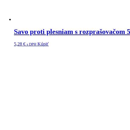
Savo proti plesniam s rozprašovačom 
5,28
€
Kúpiť
s DPH