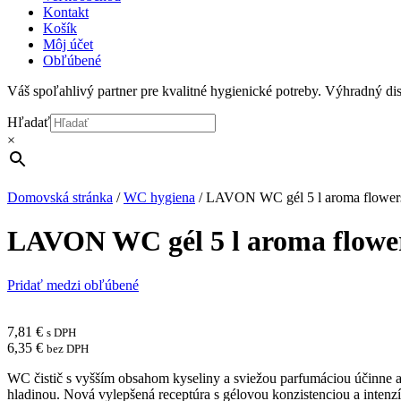
Kontakt
Košík
Môj účet
Obľúbené
Váš spoľahlivý partner pre kvalitné hygienické potreby. Výhradný d
Hľadať
×
Domovská stránka
/
WC hygiena
/
LAVON WC gél 5 l aroma flower
LAVON WC gél 5 l aroma flowe
Pridať medzi obľúbené
7,81
€
s DPH
6,35
€
bez DPH
WC čistič s vyšším obsahom kyseliny a sviežou parfumáciou účinne a 
hladinou. Nová vylepšená receptúra s gélovou konzistenciou a inten