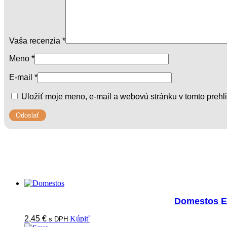
Vaša recenzia
*
Meno
*
E-mail
*
Uložiť moje meno, e-mail a webovú stránku v tomto preh
Domestos Ex
2,45
€
Kúpiť
s DPH