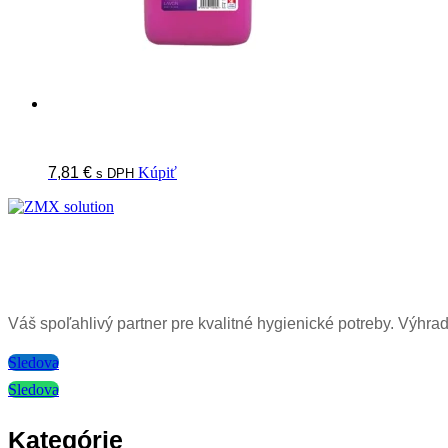
7,81
€
Kúpiť
s DPH
Váš spoľahlivý partner pre kvalitné hygienické potreby.
Výhrad
Sledova
Sledova
Kategórie