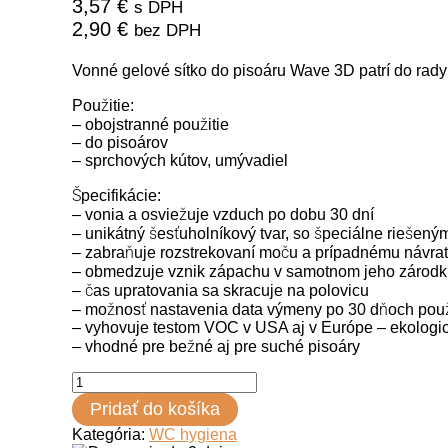
3,57
€
s DPH
2,90
€
bez DPH
Vonné gelové sítko do pisoáru Wave 3D patrí do rad
Použitie:
– obojstranné použitie
– do pisoárov
– sprchových kútov, umývadiel
Špecifikácie:
– vonia a osviežuje vzduch po dobu 30 dní
– unikátný šesťuholníkový tvar, so špeciálne riešen
– zabraňuje rozstrekovaní moču a prípadnému návratu
– obmedzuje vznik zápachu v samotnom jeho zárodku:
– čas upratovania sa skracuje na polovicu
– možnosť nastavenia data výmeny po 30 dňoch pou
– vyhovuje testom VOC v USA aj v Európe – ekologic
– vhodné pre bežné aj pre suché pisoáry
množstvo
Pisoárové
Pridať do košíka
sitko
Fre-
Kategória:
WC hygiena