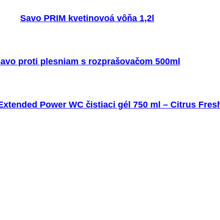
Savo PRIM kvetinovoá vôňa 1,2l
avo proti plesniam s rozprašovačom 500ml
xtended Power WC čistiaci gél 750 ml – Citrus Fres