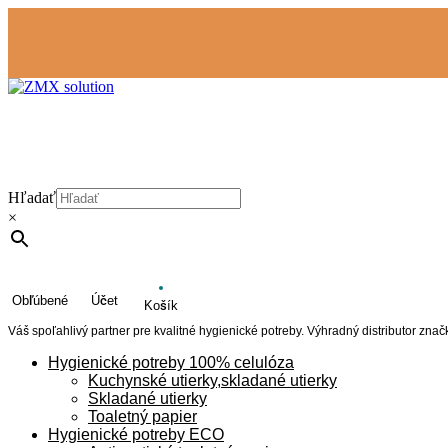
Hľadať
×
Obľúbené
Účet
Košík
Váš spoľahlivý partner pre kvalitné hygienické potreby. Výhradný distributor zna
Hygienické potreby 100% celulóza
Kuchynské utierky,skladané utierky
Skladané utierky
Toaletný papier
Hygienické potreby ECO