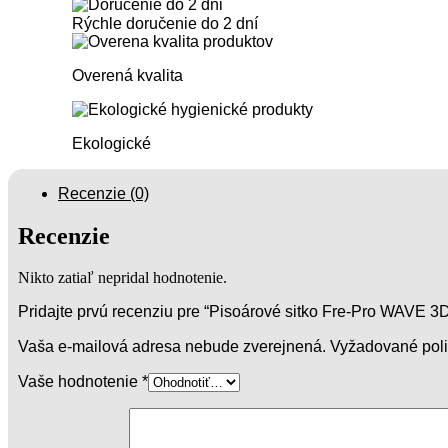
Pro
WAVE
Rýchle doručenie do
2 dní
3D
-
Overená kvalita
Citrus
1
ks
Ekologické
Recenzie (0)
Recenzie
Nikto zatiaľ nepridal hodnotenie.
Pridajte prvú recenziu pre “Pisoárové sitko Fre-Pro WAVE 3D 
Vaša e-mailová adresa nebude zverejnená.
Vyžadované pol
Vaše hodnotenie
*