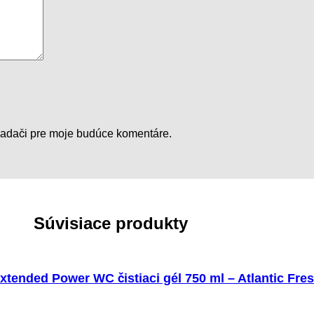
liadači pre moje budúce komentáre.
Súvisiace produkty
tended Power WC čistiaci gél 750 ml – Atlantic Fre