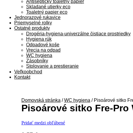
Antiseptický toaletný papier
Skladané utierky eco
Toaletný papier eco
Jednorazové rukavice
Priemyselné rolky
Ostatné produkty
Drogéria-hygiena-univerzálne čistiace prostriedky
Hygiena rúk
Odpadové koše
Vrecia na odpad
WC hygiena
Zásobníky
Stolovanie a prestieranie
Veľkoobchod
Kontakt
Domovská stránka
/
WC hygiena
/
Pisoárové sitko F
Pisoárové sitko Fre-Pro
Pridať medzi obľúbené