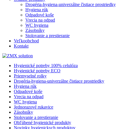
Drogéria-hygiena-univerzálne čistiace prostriedky
Hygiena rúk
Odpadové koše
Vrecia na odpad
WC hygiena
Zásobníky
Stolovanie a prestieranie
Veľkoobchod
Kontakt
Hygienické potreby 100% celulóza
Hygienické potreby ECO
Priemyselné rolky
Drogéria-hygiena-univerzálne čistiace prostriedky
Hygiena rúk
Odpadové koše
Vrecia na odpad
WC hygiena
Jednorazové rukavice
Zásobníky
Stolovanie a prestieranie
Obľúbené hygienické produkty
Novinky hygienickych produktov