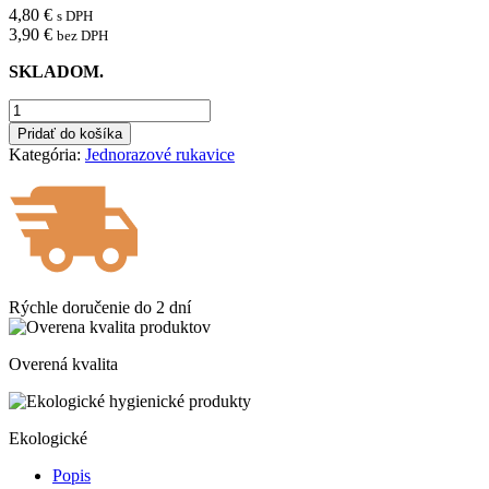
4,80
€
s DPH
3,90
€
bez DPH
SKLADOM.
množstvo
Nitrilové
Pridať do košíka
rukavice
Kategória:
Jednorazové rukavice
jednorázové
nitrylex
-
čierne
L
100ks
Rýchle doručenie do
2 dní
Overená kvalita
Ekologické
Popis