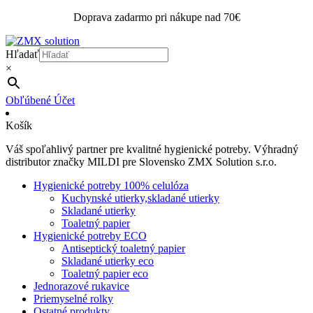
Doprava zadarmo pri nákupe nad 70€
Hľadať
×
Obľúbené
Účet
Košík
Váš spoľahlivý partner pre kvalitné hygienické potreby. Výhradný
distributor značky MILDI pre Slovensko ZMX Solution s.r.o.
Hygienické potreby 100% celulóza
Kuchynské utierky,skladané utierky
Skladané utierky
Toaletný papier
Hygienické potreby ECO
Antiseptický toaletný papier
Skladané utierky eco
Toaletný papier eco
Jednorazové rukavice
Priemyselné rolky
Ostatné produkty