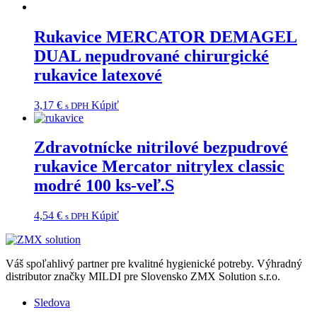
Rukavice MERCATOR DEMAGEL
DUAL nepudrované chirurgické
rukavice latexové
3,17
€
Kúpiť
s DPH
Zdravotnícke nitrilové bezpudrové
rukavice Mercator nitrylex classic
modré 100 ks-veľ.S
4,54
€
Kúpiť
s DPH
Váš spoľahlivý partner pre kvalitné hygienické potreby.
Výhradný
distributor značky MILDI pre Slovensko ZMX Solution s.r.o.
Sledova