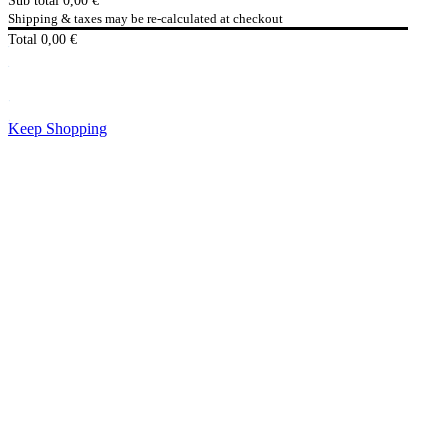
Sub total
0,00
€
Shipping & taxes may be re-calculated at checkout
Total
0,00
€
Checkout
0,00
€
Keep Shopping