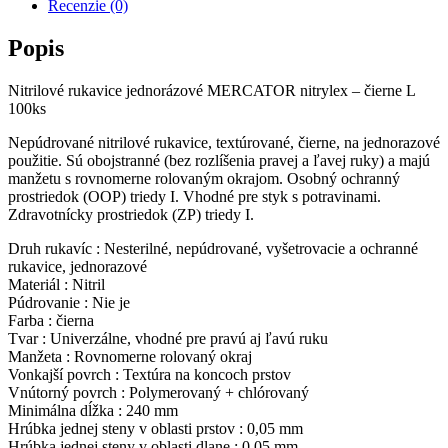
Recenzie (0)
Popis
Nitrilové rukavice jednorázové MERCATOR nitrylex – čierne L
100ks
Nepúdrované nitrilové rukavice, textúrované, čierne, na jednorazové
použitie. Sú obojstranné (bez rozlíšenia pravej a ľavej ruky) a majú
manžetu s rovnomerne rolovaným okrajom. Osobný ochranný
prostriedok (OOP) triedy I. Vhodné pre styk s potravinami.
Zdravotnícky prostriedok (ZP) triedy I.
Druh rukavíc : Nesterilné, nepúdrované, vyšetrovacie a ochranné
rukavice, jednorazové
Materiál : Nitril
Púdrovanie : Nie je
Farba : čierna
Tvar : Univerzálne, vhodné pre pravú aj ľavú ruku
Manžeta : Rovnomerne rolovaný okraj
Vonkajší povrch : Textúra na koncoch prstov
Vnútorný povrch : Polymerovaný + chlórovaný
Minimálna dĺžka : 240 mm
Hrúbka jednej steny v oblasti prstov : 0,05 mm
Hrúbka jednej steny v oblasti dlane : 0,05 mm