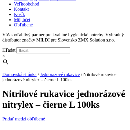
Veľkoobchod
Kontakt
Košík
Môj účet
Obľúbené
Váš spoľahlivý partner pre kvalitné hygienické potreby. Výhradný
distributor značky MILDI pre Slovensko ZMX Solution s.r.o.
Hľadať
×
Domovská stránka
/
Jednorazové rukavice
/
Nitrilové rukavice
jednorázové nitrylex – čierne L 100ks
Nitrilové rukavice jednorázové
nitrylex – čierne L 100ks
Pridať medzi obľúbené