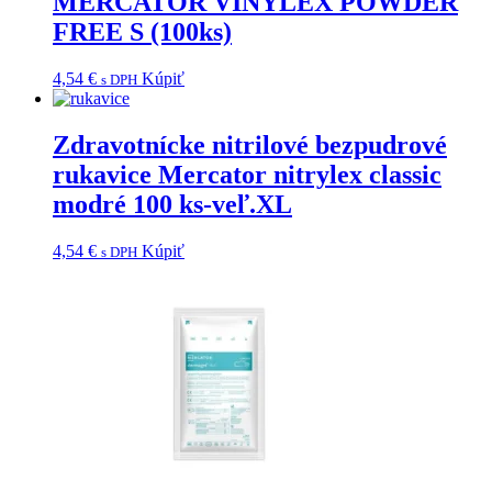
MERCATOR VINYLEX POWDER
FREE S (100ks)
4,54
€
Kúpiť
s DPH
Zdravotnícke nitrilové bezpudrové
rukavice Mercator nitrylex classic
modré 100 ks-veľ.XL
4,54
€
Kúpiť
s DPH