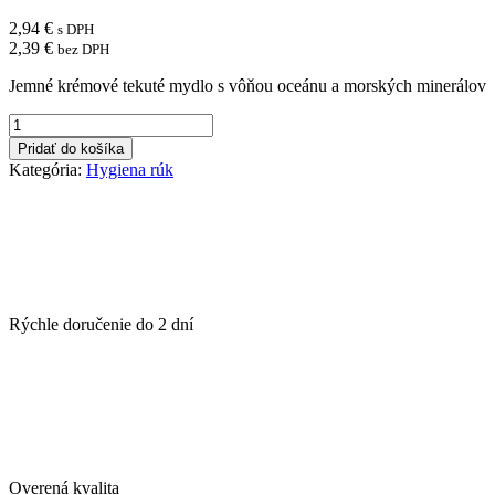
2,94
€
s DPH
2,39
€
bez DPH
Jemné krémové tekuté mydlo s vôňou oceánu a morských minerálov
množstvo
Tekuté
Pridať do košíka
mydlo
Kategória:
Hygiena rúk
krémove
Lilien
500
ml
Sea
minerals
Rýchle doručenie do
2 dní
Overená kvalita