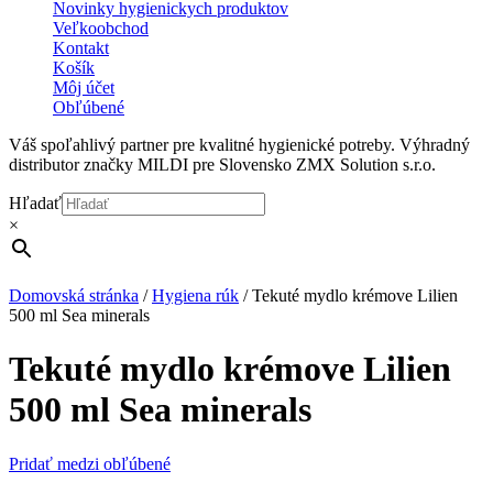
Novinky hygienickych produktov
Veľkoobchod
Kontakt
Košík
Môj účet
Obľúbené
Váš spoľahlivý partner pre kvalitné hygienické potreby. Výhradný
distributor značky MILDI pre Slovensko ZMX Solution s.r.o.
Hľadať
×
Domovská stránka
/
Hygiena rúk
/
Tekuté mydlo krémove Lilien
500 ml Sea minerals
Tekuté mydlo krémove Lilien
500 ml Sea minerals
Pridať medzi obľúbené