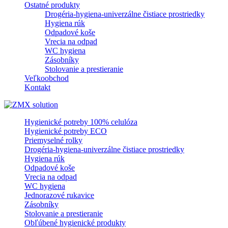
Ostatné produkty
Drogéria-hygiena-univerzálne čistiace prostriedky
Hygiena rúk
Odpadové koše
Vrecia na odpad
WC hygiena
Zásobníky
Stolovanie a prestieranie
Veľkoobchod
Kontakt
Hygienické potreby 100% celulóza
Hygienické potreby ECO
Priemyselné rolky
Drogéria-hygiena-univerzálne čistiace prostriedky
Hygiena rúk
Odpadové koše
Vrecia na odpad
WC hygiena
Jednorazové rukavice
Zásobníky
Stolovanie a prestieranie
Obľúbené hygienické produkty