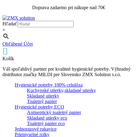
Doprava zadarmo pri nákupe nad 70€
Hľadať
×
Obľúbené
Účet
Košík
Váš spoľahlivý partner pre kvalitné hygienické potreby. Výhradný
distributor značky MILDI pre Slovensko ZMX Solution s.r.o.
Hygienické potreby 100% celulóza
Kuchynské utierky,skladané utierky
Skladané utierky
Toaletný papier
Hygienické potreby ECO
Antiseptický toaletný papier
Skladané utierky eco
Toaletný papier eco
Jednorazové rukavice
Priemyselné rolky