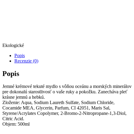
Ekologické
Popis
Recenzie (0)
Popis
Jemné krémové tekuté mydlo s vôňou oceánu a morských minerálov
pre dokonalú starostlivosť o vaše ruky a pokožku. Zanecháva pleť
krásne jemnú a hebkú.
Zloženie: Aqua, Sodium Laureth Sulfate, Sodium Chloride,
Cocamide MEA, Glycerin, Parfum, CI 42051, Maris Sal,
Styrene/Acrylates Copolymer, 2-Bromo-2-Nitropropane-1,3-Diol,
Citric Acid.
Objem: 500ml