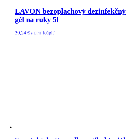
LAVON bezoplachový dezinfekčný
gél na ruky 5l
39,24
€
Kúpiť
s DPH