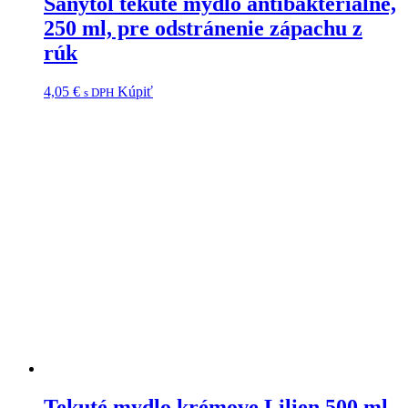
Sanytol tekuté mydlo antibakteriálne,
250 ml, pre odstránenie zápachu z
rúk
4,05
€
Kúpiť
s DPH
Tekuté mydlo krémove Lilien 500 ml