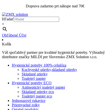
Doprava zadarmo pri nákupe nad 70€
Hľadať
×
Obľúbené
Účet
Košík
Váš spoľahlivý partner pre kvalitné hygienické potreby. Výhradný
distributor značky MILDI pre Slovensko ZMX Solution s.r.o.
Hygienické potreby 100% celulóza
Kuchynské utierky,skladané utierky
Skladané utierky
Toaletný papier
Hygienické potreby ECO
Antiseptický toaletný papier
Skladané utierky eco
Toaletný papier eco
Jednorazové rukavice
Priemyselné rolky
Ostatné produkty