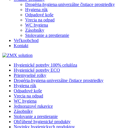
Drogéria-hygiena-univerzálne čistiace prostriedky
Hygiena rúk
Odpadové koše
Vrecia na odpad
WC hygiena
Zásobníky
Stolovanie a prestieranie
Veľkoobchod
Kontakt
Hygienické potreby 100% celulóza
Hygienické potreby ECO
Priemyselné rolky
Drogéria-hygiena-univerzálne čistiace prostriedky
Hygiena rúk
Odpadové koše
Vrecia na odpad
WC hygiena
Jednorazové rukavice
Zásobníky
Stolovanie a prestieranie
Obľúbené hygienické produkty
Novinky hygienickych produktov