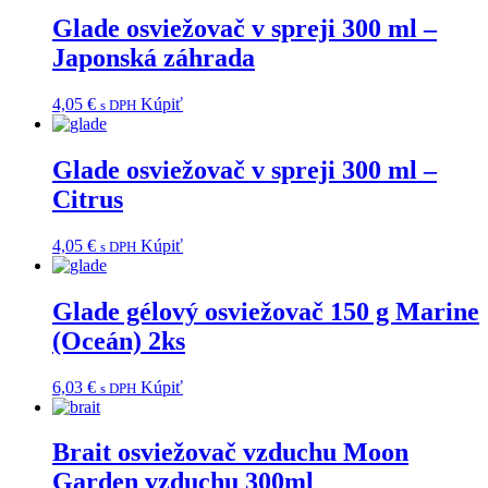
Glade osviežovač v spreji 300 ml –
Japonská záhrada
4,05
€
Kúpiť
s DPH
Glade osviežovač v spreji 300 ml –
Citrus
4,05
€
Kúpiť
s DPH
Glade gélový osviežovač 150 g Marine
(Oceán) 2ks
6,03
€
Kúpiť
s DPH
Brait osviežovač vzduchu Moon
Garden vzduchu 300ml