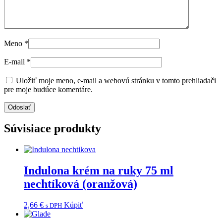
Meno
*
E-mail
*
Uložiť moje meno, e-mail a webovú stránku v tomto prehliadači
pre moje budúce komentáre.
Súvisiace produkty
Indulona krém na ruky 75 ml
nechtíková (oranžová)
2,66
€
Kúpiť
s DPH