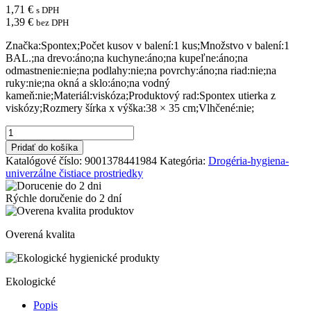
1,71
€
s DPH
1,39
€
bez DPH
Značka:Spontex;Počet kusov v balení:1 kus;Množstvo v balení:1
BAL.;na drevo:áno;na kuchyne:áno;na kupeľne:áno;na
odmastnenie:nie;na podlahy:nie;na povrchy:áno;na riad:nie;na
ruky:nie;na okná a sklo:áno;na vodný
kameň:nie;Materiál:viskóza;Produktový rad:Spontex utierka z
viskózy;Rozmery šírka x výška:38 × 35 cm;Vlhčené:nie;
množstvo
Utierka
Pridať do košíka
z
Katalógové číslo:
9001378441984
Kategória:
Drogéria-hygiena-
viskózy
univerzálne čistiace prostriedky
Spontex
Fast
Rýchle doručenie do
2 dní
Wipes
3
kusy
Overená kvalita
Ekologické
Popis