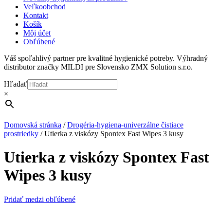
Veľkoobchod
Kontakt
Košík
Môj účet
Obľúbené
Váš spoľahlivý partner pre kvalitné hygienické potreby. Výhradný
distributor značky MILDI pre Slovensko ZMX Solution s.r.o.
Hľadať
×
Domovská stránka
/
Drogéria-hygiena-univerzálne čistiace
prostriedky
/
Utierka z viskózy Spontex Fast Wipes 3 kusy
Utierka z viskózy Spontex Fast
Wipes 3 kusy
Pridať medzi obľúbené