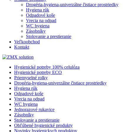
Drogéria-hygiena-univerzálne čistiace prostriedky
Hygiena rúk
Odpadové koše
Vrecia na odpad
WC hygiena
Zásobníky
Stolovanie a prestieranie
Veľkoobchod
Kontakt
Hygienické potreby 100% celulóza
Hygienické potreby ECO
Priemyselné rolky
Drogéria-hygiena-univerzálne čistiace prostriedky
Hygiena rúk
Odpadové koše
Vrecia na odpad
WC hygiena
Jednorazové rukavice
Zásobníky
Stolovanie a prestieranie
Obľúbené hygienické produkty
Novinky hygienickych produktov