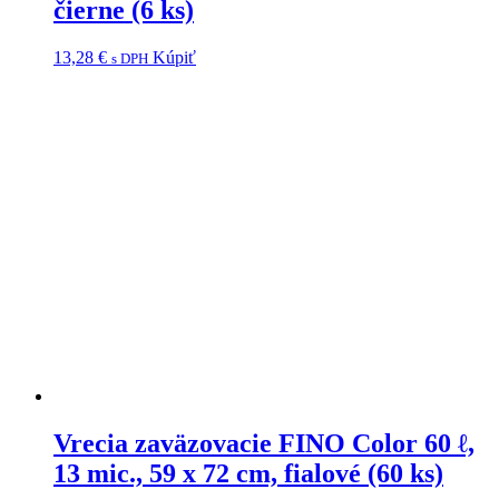
čierne (6 ks)
13,28
€
Kúpiť
s DPH
Vrecia zaväzovacie FINO Color 60 ℓ,
13 mic., 59 x 72 cm, fialové (60 ks)