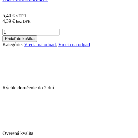
5,40
€
s DPH
4,39
€
bez DPH
množstvo
Vrecia
Pridať do košíka
na
Kategórie:
Vrecia na odpad
,
Vrecia na odpad
odpadky
PROFI
120
ℓ
,
45mic.,
70
x
Rýchle doručenie do
2 dní
110
cm,
čierne,
LDPE,
10
ks
Overená kvalita