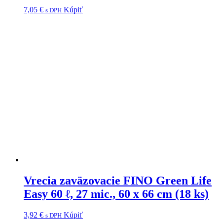
7,05
€
Kúpiť
s DPH
Vrecia zaväzovacie FINO Green Life
Easy 60 ℓ, 27 mic., 60 x 66 cm (18 ks)
3,92
€
Kúpiť
s DPH