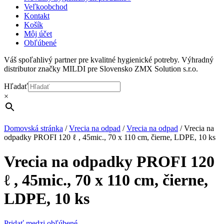
Veľkoobchod
Kontakt
Košík
Môj účet
Obľúbené
Váš spoľahlivý partner pre kvalitné hygienické potreby. Výhradný
distributor značky MILDI pre Slovensko ZMX Solution s.r.o.
Hľadať
×
Domovská stránka
/
Vrecia na odpad
/
Vrecia na odpad
/
Vrecia na
odpadky PROFI 120 ℓ , 45mic., 70 x 110 cm, čierne, LDPE, 10 ks
Vrecia na odpadky PROFI 120
ℓ , 45mic., 70 x 110 cm, čierne,
LDPE, 10 ks
Pridať medzi obľúbené