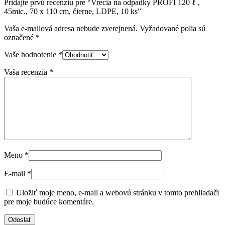
Pridajte prvú recenziu pre “Vrecia na odpadky PROFI 120 ℓ ,
45mic., 70 x 110 cm, čierne, LDPE, 10 ks”
Vaša e-mailová adresa nebude zverejnená.
Vyžadované polia sú
označené
*
Vaše hodnotenie
*
Vaša recenzia
*
Meno
*
E-mail
*
Uložiť moje meno, e-mail a webovú stránku v tomto prehliadači
pre moje budúce komentáre.