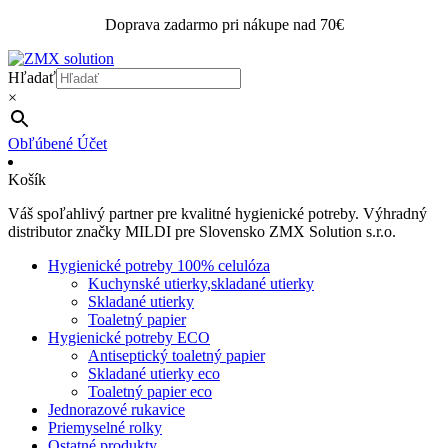
Doprava zadarmo pri nákupe nad 70€
Hľadať
×
Obľúbené
Účet
Košík
Váš spoľahlivý partner pre kvalitné hygienické potreby. Výhradný
distributor značky MILDI pre Slovensko ZMX Solution s.r.o.
Hygienické potreby 100% celulóza
Kuchynské utierky,skladané utierky
Skladané utierky
Toaletný papier
Hygienické potreby ECO
Antiseptický toaletný papier
Skladané utierky eco
Toaletný papier eco
Jednorazové rukavice
Priemyselné rolky
Ostatné produkty