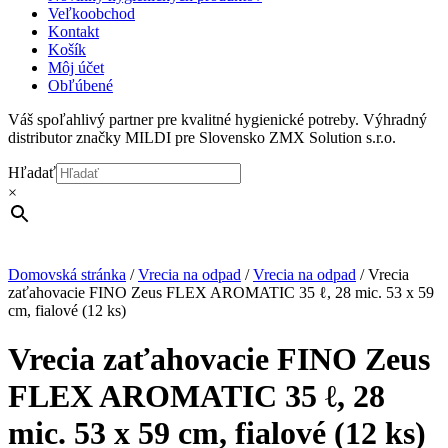
Veľkoobchod
Kontakt
Košík
Môj účet
Obľúbené
Váš spoľahlivý partner pre kvalitné hygienické potreby. Výhradný
distributor značky MILDI pre Slovensko ZMX Solution s.r.o.
Hľadať
×
Domovská stránka
/
Vrecia na odpad
/
Vrecia na odpad
/
Vrecia
zaťahovacie FINO Zeus FLEX AROMATIC 35 ℓ, 28 mic. 53 x 59
cm, fialové (12 ks)
Vrecia zaťahovacie FINO Zeus
FLEX AROMATIC 35 ℓ, 28
mic. 53 x 59 cm, fialové (12 ks)