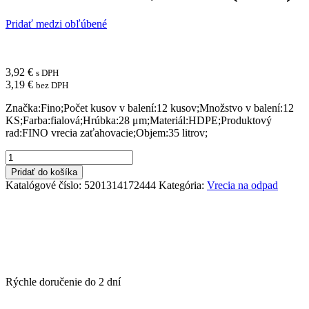
Pridať medzi obľúbené
3,92
€
s DPH
3,19
€
bez DPH
Značka:Fino;Počet kusov v balení:12 kusov;Množstvo v balení:12
KS;Farba:fialová;Hrúbka:28 μm;Materiál:HDPE;Produktový
rad:FINO vrecia zaťahovacie;Objem:35 litrov;
množstvo
Vrecia
Pridať do košíka
zaťahovacie
Katalógové číslo:
5201314172444
Kategória:
Vrecia na odpad
FINO
Zeus
FLEX
AROMATIC
35
ℓ,
28
mic.
Rýchle doručenie do
2 dní
53
x