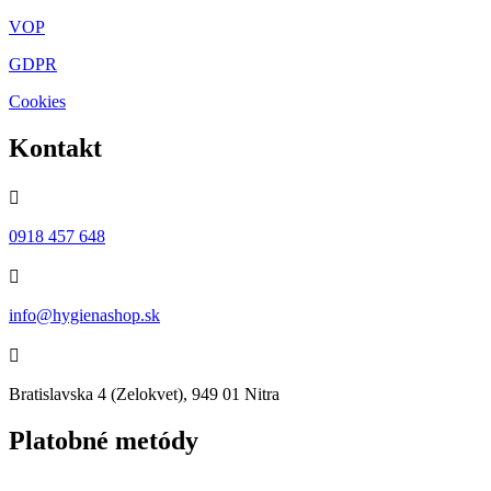
VOP
GDPR
Cookies
Kontakt

0918 457 648

info@hygienashop.sk

Bratislavska 4 (Zelokvet), 949 01 Nitra
Platobné metódy