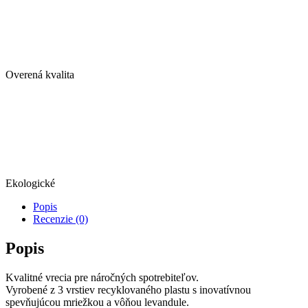
59
cm,
fialové
(12
ks)
Overená kvalita
Ekologické
Popis
Recenzie (0)
Popis
Kvalitné vrecia pre náročných spotrebiteľov.
Vyrobené z 3 vrstiev recyklovaného plastu s inovatívnou
spevňujúcou mriežkou a vôňou levandule.