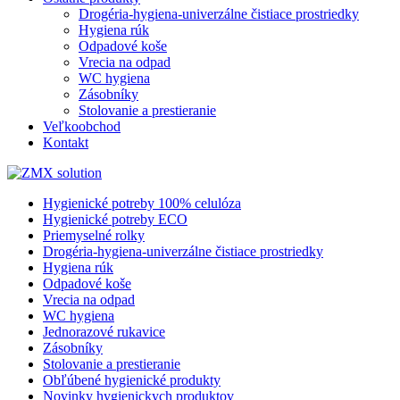
Drogéria-hygiena-univerzálne čistiace prostriedky
Hygiena rúk
Odpadové koše
Vrecia na odpad
WC hygiena
Zásobníky
Stolovanie a prestieranie
Veľkoobchod
Kontakt
Hygienické potreby 100% celulóza
Hygienické potreby ECO
Priemyselné rolky
Drogéria-hygiena-univerzálne čistiace prostriedky
Hygiena rúk
Odpadové koše
Vrecia na odpad
WC hygiena
Jednorazové rukavice
Zásobníky
Stolovanie a prestieranie
Obľúbené hygienické produkty
Novinky hygienickych produktov