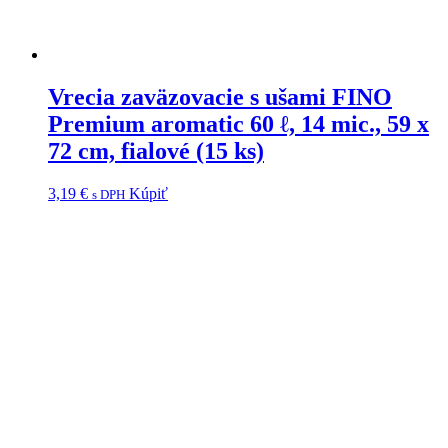
Vrecia zaväzovacie s ušami FINO
Premium aromatic 60 ℓ, 14 mic., 59 x
72 cm, fialové (15 ks)
3,19
€
Kúpiť
s DPH