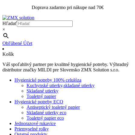
Doprava zadarmo pri nákupe nad 70€
Hľadať
×
Obľúbené
Účet
Košík
Váš spoľahlivý partner pre kvalitné hygienické potreby. Výhradný
distributor značky MILDI pre Slovensko ZMX Solution s.r.o.
Hygienické potreby 100% celulóza
Kuchynské utierky,skladané utierky
Skladané utierky
Toaletný papier
Hygienické potreby ECO
Antiseptický toaletný papier
Skladané utierky eco
Toaletný papier eco
Jednorazové rukavice
Priemyselné rolky
Ostatné produkty