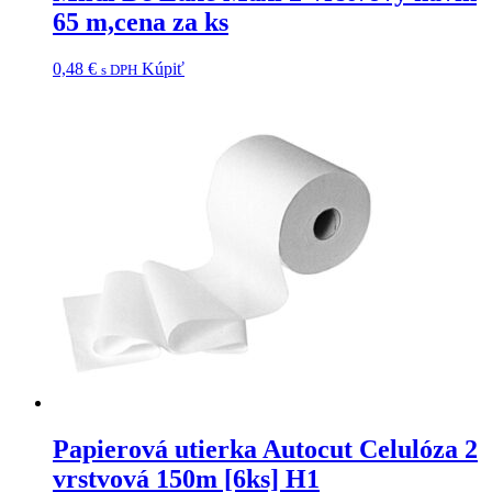
65 m,cena za ks
0,48
€
Kúpiť
s DPH
Papierová utierka Autocut Celulóza 2
vrstvová 150m [6ks] H1