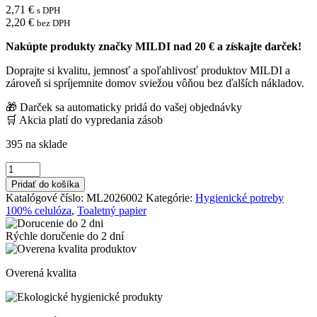
2,71
€
s DPH
2,20
€
bez DPH
Nakúpte produkty značky MILDI nad 20 € a získajte darček!
Doprajte si kvalitu, jemnosť a spoľahlivosť produktov MILDI a
zároveň si spríjemnite domov sviežou vôňou bez ďalších nákladov.
🎁 Darček sa automaticky pridá do vašej objednávky
🛒 Akcia platí do vypredania zásob
395 na sklade
množstvo
Toaletný
Pridať do košíka
papier
Katalógové číslo:
ML2026002
Kategórie:
Hygienické potreby
2-
100% celulóza
,
Toaletný papier
vrstvový
Mildi
Rýchle doručenie do
2 dní
Smart
12
roliek
Overená kvalita