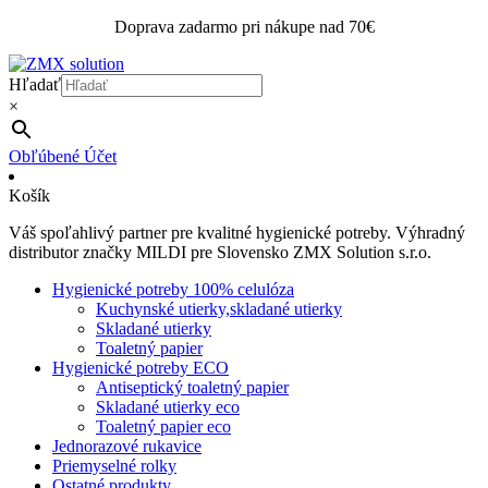
Doprava zadarmo pri nákupe nad 70€
Hľadať
×
Obľúbené
Účet
Košík
Váš spoľahlivý partner pre kvalitné hygienické potreby. Výhradný
distributor značky MILDI pre Slovensko ZMX Solution s.r.o.
Hygienické potreby 100% celulóza
Kuchynské utierky,skladané utierky
Skladané utierky
Toaletný papier
Hygienické potreby ECO
Antiseptický toaletný papier
Skladané utierky eco
Toaletný papier eco
Jednorazové rukavice
Priemyselné rolky
Ostatné produkty