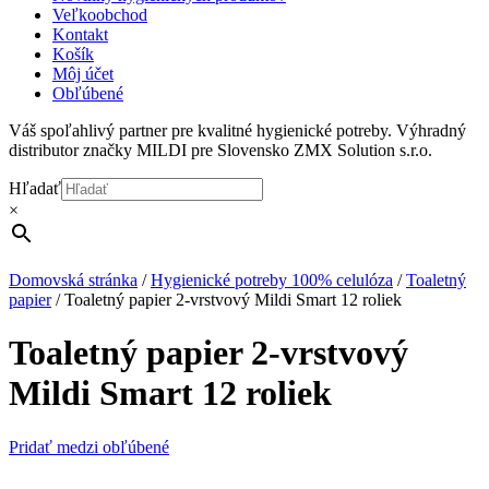
Veľkoobchod
Kontakt
Košík
Môj účet
Obľúbené
Váš spoľahlivý partner pre kvalitné hygienické potreby. Výhradný
distributor značky MILDI pre Slovensko ZMX Solution s.r.o.
Hľadať
×
Domovská stránka
/
Hygienické potreby 100% celulóza
/
Toaletný
papier
/
Toaletný papier 2-vrstvový Mildi Smart 12 roliek
Toaletný papier 2-vrstvový
Mildi Smart 12 roliek
Pridať medzi obľúbené