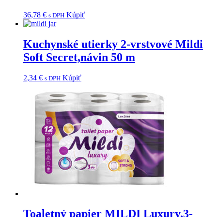
36,78
€
Kúpiť
s DPH
Kuchynské utierky 2-vrstvové Mildi
Soft Secret,návin 50 m
2,34
€
Kúpiť
s DPH
Toaletný papier MILDI Luxury,3-