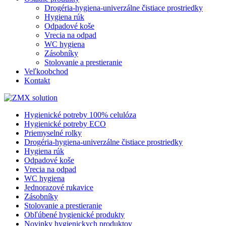
Drogéria-hygiena-univerzálne čistiace prostriedky
Hygiena rúk
Odpadové koše
Vrecia na odpad
WC hygiena
Zásobníky
Stolovanie a prestieranie
Veľkoobchod
Kontakt
Hygienické potreby 100% celulóza
Hygienické potreby ECO
Priemyselné rolky
Drogéria-hygiena-univerzálne čistiace prostriedky
Hygiena rúk
Odpadové koše
Vrecia na odpad
WC hygiena
Jednorazové rukavice
Zásobníky
Stolovanie a prestieranie
Obľúbené hygienické produkty
Novinky hygienickych produktov