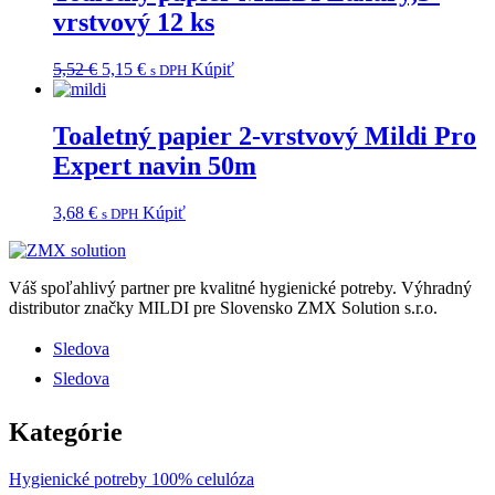
vrstvový 12 ks
Pôvodná
Aktuálna
5,52
€
5,15
€
Kúpiť
s DPH
cena
cena
bola:
je:
5,52 €.
5,15 €.
Toaletný papier 2-vrstvový Mildi Pro
Expert navin 50m
3,68
€
Kúpiť
s DPH
Váš spoľahlivý partner pre kvalitné hygienické potreby.
Výhradný
distributor značky MILDI pre Slovensko ZMX Solution s.r.o.
Sledova
Sledova
Kategórie
Hygienické potreby 100% celulóza