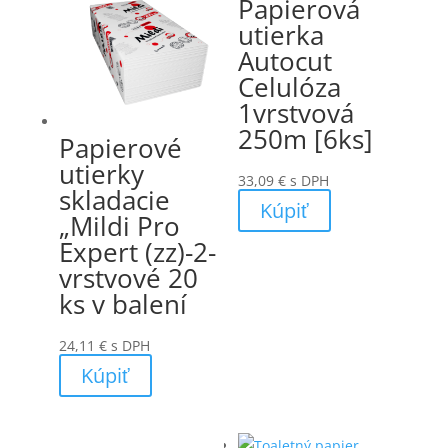
Papierová
utierka
Autocut
Celulóza
1vrstvová
250m [6ks]
Papierové
utierky
33,09
€
s DPH
skladacie
Kúpiť
„Mildi Pro
Expert (zz)-2-
vrstvové 20
ks v balení
24,11
€
s DPH
Kúpiť