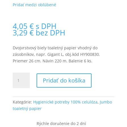
Pridať medzi obľúbené
4,05
€
s DPH
3,29
€
bez DPH
Dvojvrstvový biely toaletný papier vhodný do
zásobníkov, napr. Gigant L, obj.kód HY900830.
Priemer 26 cm. Návin 220 m. Balenie 6 ks.
množstvo
Pridať do košíka
Toaletný
papier
2-
vrstvový
Kategórie:
Hygienické potreby 100% celulóza
,
Jumbo
Softly
toaletný papier
Jumbo
biely
Rýchle doručenie do
2 dní