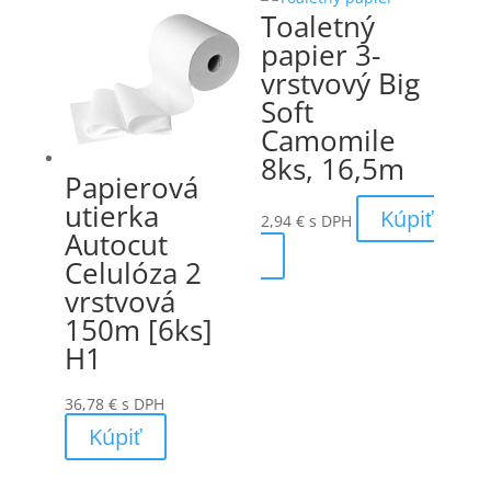
Toaletný
papier 3-
vrstvový Big
Soft
Camomile
8ks, 16,5m
Papierová
utierka
Kúpiť
2,94
€
s DPH
Autocut
Celulóza 2
vrstvová
150m [6ks]
H1
36,78
€
s DPH
Kúpiť