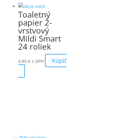
Toaletný
papier 2-
vrstvový
Mildi Smart
24 roliek
Kúpiť
4,80
€
s DPH