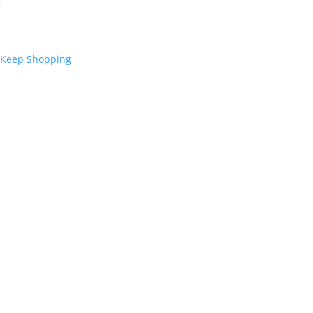
Checkout
0,00
€
Keep Shopping