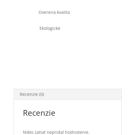
26
cm,
Overená kvalita
návin
220
Ekologické
m
Recenzie (0)
Recenzie
Nikto zatiaľ nepridal hodnotenie.