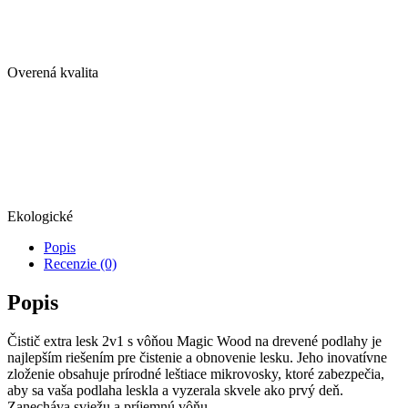
Overená kvalita
Ekologické
Popis
Recenzie (0)
Popis
Čistič extra lesk 2v1 s vôňou Magic Wood na drevené podlahy je
najlepším riešením pre čistenie a obnovenie lesku. Jeho inovatívne
zloženie obsahuje prírodné leštiace mikrovosky, ktoré zabezpečia,
aby sa vaša podlaha leskla a vyzerala skvele ako prvý deň.
Zanecháva sviežu a príjemnú vôňu.