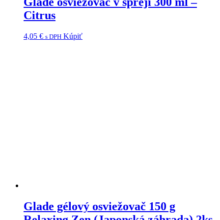
Glade osviežovač v spreji 300 ml –
Citrus
4,05
€
Kúpiť
s DPH
Glade gélový osviežovač 150 g
Relaxing Zen (Japonská záhrada) 2ks