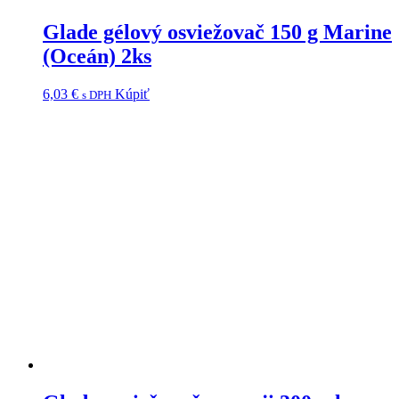
Glade gélový osviežovač 150 g Marine
(Oceán) 2ks
6,03
€
Kúpiť
s DPH