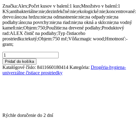
Značka:Alex;Počet kusov v balení:1 kus;Množstvo v balení:1
KS;antibakteriálne:nie;dezinfekčné:nie;ekologické:nie;koncentrované
drevo:áno;na hrdzu:nie;na odmastnenie:nie;na odpady:nie;na
podlahy:áno;na povrchy:nie;na riad:nie;na okná a sklo:nie;na vodný
kameň:nie;Objem:750;Použitie:na drevené podlahy;Produktový
rad:ALEX čistič na podlahy;Typ čistiaceho
prostriedku:tekutý;Objem:750 mℓ;Vôňa:magic wood;Hmotnosť:-
gram;
množstvo
ALEX
Pridať do košíka
čistič
Katalógové číslo:
8411660180414
Kategória:
Drogéria-hygiena-
extra
univerzálne čistiace prostriedky
lesk
2v1
na
drevo
citrón
750
ml
Rýchle doručenie do
2 dní