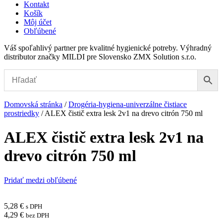
Kontakt
Košík
Môj účet
Obľúbené
Váš spoľahlivý partner pre kvalitné hygienické potreby. Výhradný
distributor značky MILDI pre Slovensko ZMX Solution s.r.o.
Domovská stránka
/
Drogéria-hygiena-univerzálne čistiace
prostriedky
/
ALEX čistič extra lesk 2v1 na drevo citrón 750 ml
ALEX čistič extra lesk 2v1 na
drevo citrón 750 ml
Pridať medzi obľúbené
5,28
€
s DPH
4,29
€
bez DPH