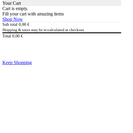
Your Cart
Cart is empty.
Fill your cart with amazing items
Shop Now
Sub total
0,00
€
Shipping & taxes may be re-calculated at checkout
Total
0,00
€
Checkout
0,00
€
Keep Shopping