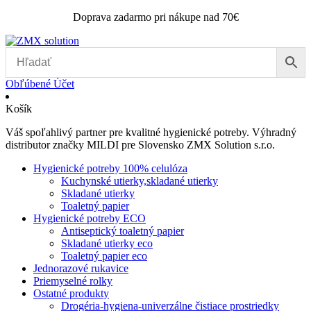
Doprava zadarmo pri nákupe nad 70€
Obľúbené
Účet
Košík
Váš spoľahlivý partner pre kvalitné hygienické potreby. Výhradný
distributor značky MILDI pre Slovensko ZMX Solution s.r.o.
Hygienické potreby 100% celulóza
Kuchynské utierky,skladané utierky
Skladané utierky
Toaletný papier
Hygienické potreby ECO
Antiseptický toaletný papier
Skladané utierky eco
Toaletný papier eco
Jednorazové rukavice
Priemyselné rolky
Ostatné produkty
Drogéria-hygiena-univerzálne čistiace prostriedky