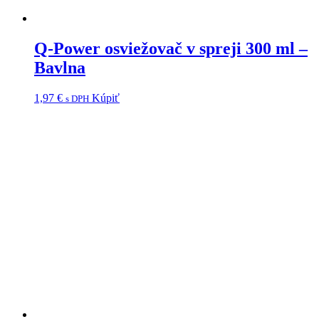
Q-Power osviežovač v spreji 300 ml –
Bavlna
1,97
€
Kúpiť
s DPH