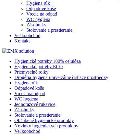
Hygiena rúk
Odpadové koše
Vrecia na odpad
WC hygiena
Zásobníky
Stolovanie a prestieranie
Veľkoobchod
Kontakt
Hygienické potreby 100% celulóza
Hygienické potreby ECO
Priemyselné rolky
Drogéria-hygiena-univerzálne čistiace prostriedky
Hygiena rúk
Odpadové koše
Vrecia na odpad
WC hygiena
Jednorazové rukavice
Zásobníky
Stolovanie a prestieranie
Obľúbené hygienické produkty
Novinky hygienickych produktov
Veľkoobchod