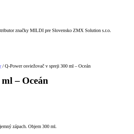
istributor značky MILDI pre Slovensko ZMX Solution s.r.o.
y
/
Q-Power osviežovač v spreji 300 ml – Oceán
0 ml – Oceán
ríjemný zápach. Objem 300 ml.