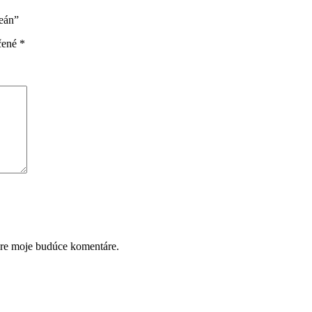
ceán”
čené
*
pre moje budúce komentáre.