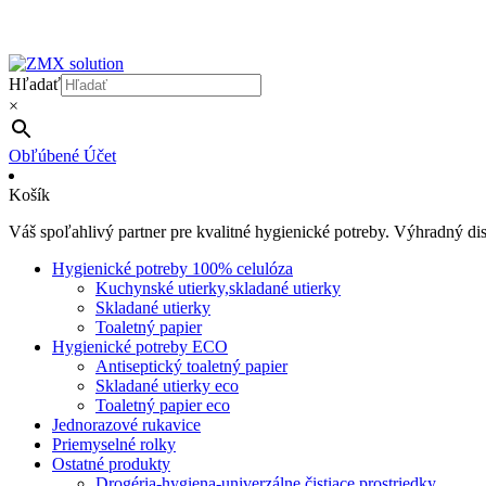
Hľadať
×
Obľúbené
Účet
Košík
Váš spoľahlivý partner pre kvalitné hygienické potreby. Výhradný d
Hygienické potreby 100% celulóza
Kuchynské utierky,skladané utierky
Skladané utierky
Toaletný papier
Hygienické potreby ECO
Antiseptický toaletný papier
Skladané utierky eco
Toaletný papier eco
Jednorazové rukavice
Priemyselné rolky
Ostatné produkty
Drogéria-hygiena-univerzálne čistiace prostriedky