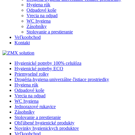
Hygiena rúk
Odpadové koše
Vrecia na odpad
WC hygiena
Zásobníky
Stolovanie a prestieranie
Veľkoobchod
Kontakt
Hygienické potreby 100% celulóza
Hygienické potreby ECO
Priemyselné rolky
Drogéria-hygiena-univerzálne čistiace prostriedky
Hygiena rúk
Odpadové koše
Vrecia na odpad
WC hygiena
Jednorazové rukavice
Zásobníky
Stolovanie a prestieranie
Obľúbené hygienické produkty
Novinky hygienickych produktov
Veľkoobchod