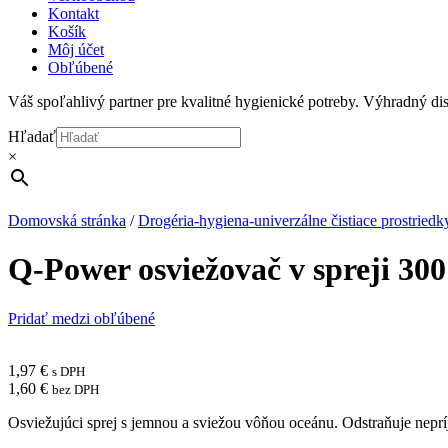
Kontakt
Košík
Môj účet
Obľúbené
Váš spoľahlivý partner pre kvalitné hygienické potreby. Výhradný d
Hľadať
×
Domovská stránka
/
Drogéria-hygiena-univerzálne čistiace prostriedk
Q-Power osviežovač v spreji 30
Pridať medzi obľúbené
1,97
€
s DPH
1,60
€
bez DPH
Osviežujúci sprej s jemnou a sviežou vôňou oceánu. Odstraňuje nep