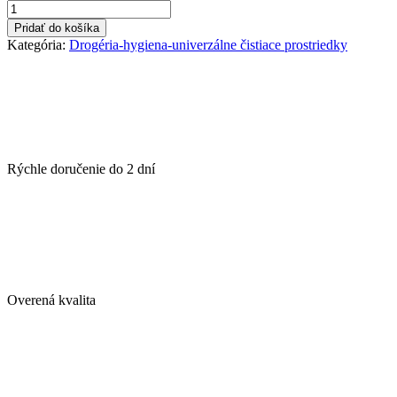
množstvo
Q-
Pridať do košíka
Power
Kategória:
Drogéria-hygiena-univerzálne čistiace prostriedky
osviežovač
v
spreji
300
ml
-
Oceán
Rýchle doručenie do
2 dní
Overená kvalita