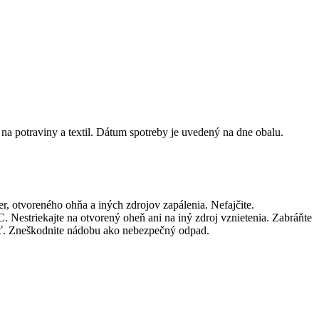
na potraviny a textil. Dátum spotreby je uvedený na dne obalu.
r, otvoreného ohňa a iných zdrojov zapálenia. Nefajčite.
. Nestriekajte na otvorený oheň ani na iný zdroj vznietenia. Zabráňte
ť. Zneškodnite nádobu ako nebezpečný odpad.