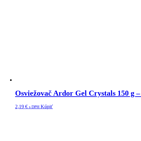
Osviežovač Ardor Gel Crystals 150 g 
2,19
€
Kúpiť
s DPH