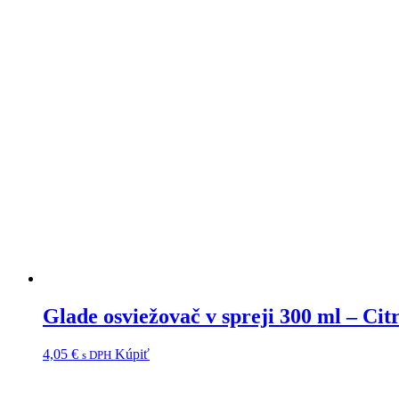
Glade osviežovač v spreji 300 ml – Cit
4,05
€
Kúpiť
s DPH