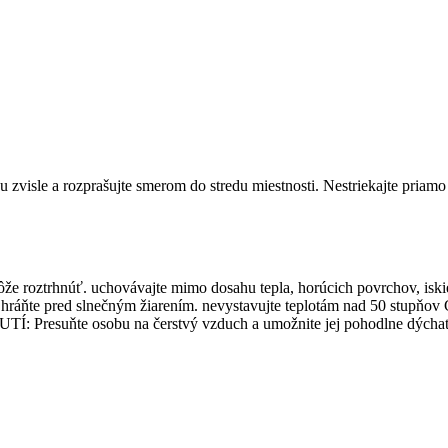
zvisle a rozprašujte smerom do stredu miestnosti. Nestriekajte priamo 
že roztrhnúť. uchovávajte mimo dosahu tepla, horúcich povrchov, iskie
Chráňte pred slnečným žiarením. nevystavujte teplotám nad 50 stupňov C
: Presuňte osobu na čerstvý vzduch a umožnite jej pohodlne dýcha