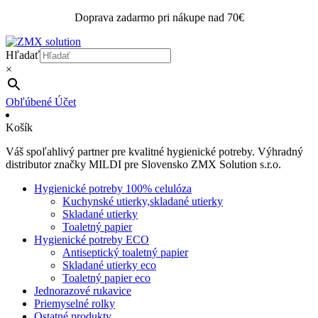
Doprava zadarmo pri nákupe nad 70€
Hľadať
×
Obľúbené
Účet
Košík
Váš spoľahlivý partner pre kvalitné hygienické potreby. Výhradný
distributor značky MILDI pre Slovensko ZMX Solution s.r.o.
Hygienické potreby 100% celulóza
Kuchynské utierky,skladané utierky
Skladané utierky
Toaletný papier
Hygienické potreby ECO
Antiseptický toaletný papier
Skladané utierky eco
Toaletný papier eco
Jednorazové rukavice
Priemyselné rolky
Ostatné produkty