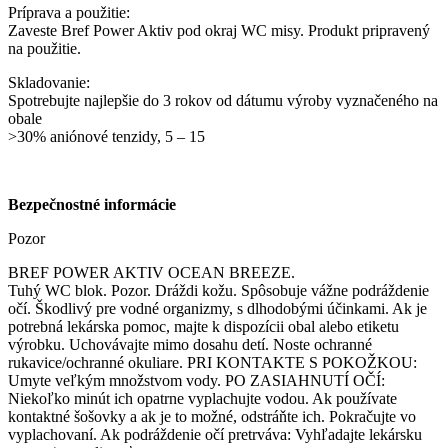
Príprava a použitie:
Zaveste Bref Power Aktiv pod okraj WC misy. Produkt pripravený
na použitie.
Skladovanie:
Spotrebujte najlepšie do 3 rokov od dátumu výroby vyznačeného na
obale
>30% aniónové tenzidy, 5 – 15
Bezpečnostné informácie
Pozor
BREF POWER AKTIV OCEAN BREEZE.
Tuhý WC blok. Pozor. Dráždi kožu. Spôsobuje vážne podráždenie
očí. Škodlivý pre vodné organizmy, s dlhodobými účinkami. Ak je
potrebná lekárska pomoc, majte k dispozícii obal alebo etiketu
výrobku. Uchovávajte mimo dosahu detí. Noste ochranné
rukavice/ochranné okuliare. PRI KONTAKTE S POKOŽKOU:
Umyte veľkým množstvom vody. PO ZASIAHNUTÍ OČÍ:
Niekoľko minút ich opatrne vyplachujte vodou. Ak používate
kontaktné šošovky a ak je to možné, odstráňte ich. Pokračujte vo
vyplachovaní. Ak podráždenie očí pretrváva: Vyhľadajte lekársku