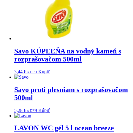
Savo KÚPEĽŇA na vodný kameň s
rozprašovačom 500ml
3,44
€
Kúpiť
s DPH
Savo proti plesniam s rozprašovačom
500ml
5,28
€
Kúpiť
s DPH
LAVON WC gél 5 l ocean breeze