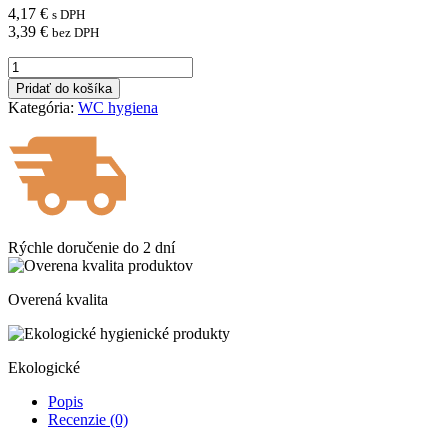
4,17
€
s DPH
3,39
€
bez DPH
množstvo
Bref
Pridať do košíka
Color
Kategória:
WC hygiena
Aktiv
WC
závesný
blok
tuhý
3
x
50
Rýchle doručenie do
2 dní
g
Eukalyptus
Overená kvalita
Ekologické
Popis
Recenzie (0)