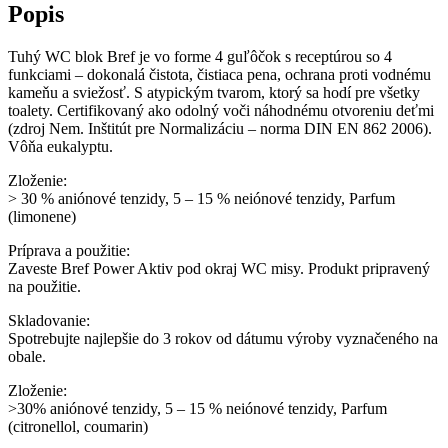
Popis
Tuhý WC blok Bref je vo forme 4 guľôčok s receptúrou so 4
funkciami – dokonalá čistota, čistiaca pena, ochrana proti vodnému
kameňu a sviežosť. S atypickým tvarom, ktorý sa hodí pre všetky
toalety. Certifikovaný ako odolný voči náhodnému otvoreniu deťmi
(zdroj Nem. Inštitút pre Normalizáciu – norma DIN EN 862 2006).
Vôňa eukalyptu.
Zloženie:
> 30 % aniónové tenzidy, 5 – 15 % neiónové tenzidy, Parfum
(limonene)
Príprava a použitie:
Zaveste Bref Power Aktiv pod okraj WC misy. Produkt pripravený
na použitie.
Skladovanie:
Spotrebujte najlepšie do 3 rokov od dátumu výroby vyznačeného na
obale.
Zloženie:
>30% aniónové tenzidy, 5 – 15 % neiónové tenzidy, Parfum
(citronellol, coumarin)