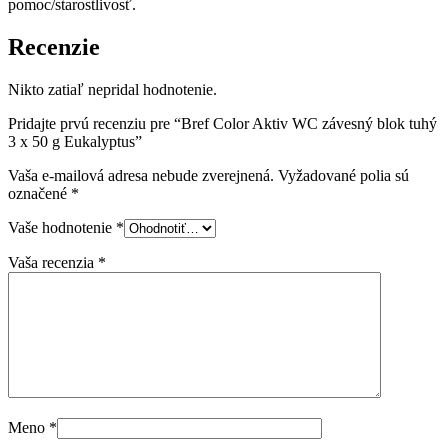
pomoc/starostlivosť.
Recenzie
Nikto zatiaľ nepridal hodnotenie.
Pridajte prvú recenziu pre “Bref Color Aktiv WC závesný blok tuhý
3 x 50 g Eukalyptus”
Vaša e-mailová adresa nebude zverejnená.
Vyžadované polia sú
označené
*
Vaše hodnotenie
*
Vaša recenzia
*
Meno
*