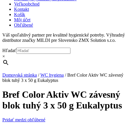
Veľkoobchod
Kontakt
Košík
Môj účet
Obľúbené
Váš spoľahlivý partner pre kvalitné hygienické potreby. Výhradný
distributor značky MILDI pre Slovensko ZMX Solution s.r.o.
Hľadať
×
Domovská stránka
/
WC hygiena
/
Bref Color Aktiv WC závesný
blok tuhý 3 x 50 g Eukalyptus
Bref Color Aktiv WC závesný
blok tuhý 3 x 50 g Eukalyptus
Pridať medzi obľúbené