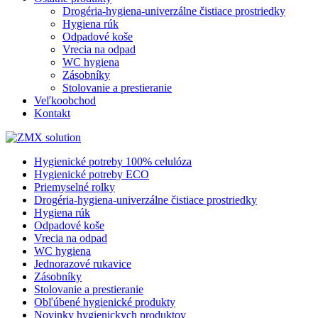
Drogéria-hygiena-univerzálne čistiace prostriedky
Hygiena rúk
Odpadové koše
Vrecia na odpad
WC hygiena
Zásobníky
Stolovanie a prestieranie
Veľkoobchod
Kontakt
Hygienické potreby 100% celulóza
Hygienické potreby ECO
Priemyselné rolky
Drogéria-hygiena-univerzálne čistiace prostriedky
Hygiena rúk
Odpadové koše
Vrecia na odpad
WC hygiena
Jednorazové rukavice
Zásobníky
Stolovanie a prestieranie
Obľúbené hygienické produkty
Novinky hygienickych produktov