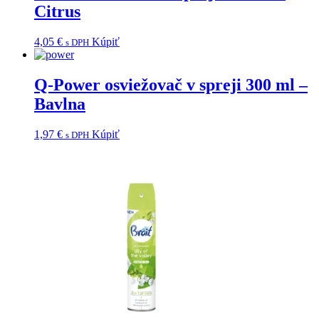
Citrus
4,05
€
Kúpiť
s DPH
Q-Power osviežovač v spreji 300 ml –
Bavlna
1,97
€
Kúpiť
s DPH