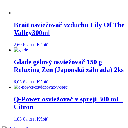
Brait osviežovač vzduchu Lily Of The
Valley300ml
2,69
€
Kúpiť
s DPH
Glade gélový osviežovač 150 g
Relaxing Zen (Japonská záhrada) 2ks
6,03
€
Kúpiť
s DPH
Q-Power osviežovač v spreji 300 ml –
Citrón
1,83
€
Kúpiť
s DPH