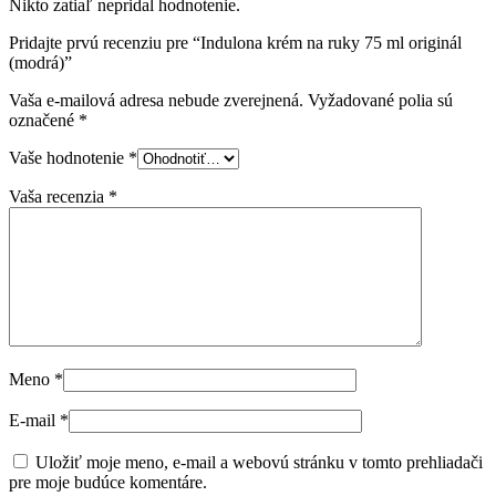
Nikto zatiaľ nepridal hodnotenie.
Pridajte prvú recenziu pre “Indulona krém na ruky 75 ml originál
(modrá)”
Vaša e-mailová adresa nebude zverejnená.
Vyžadované polia sú
označené
*
Vaše hodnotenie
*
Vaša recenzia
*
Meno
*
E-mail
*
Uložiť moje meno, e-mail a webovú stránku v tomto prehliadači
pre moje budúce komentáre.