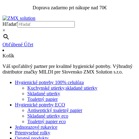
Doprava zadarmo pri nákupe nad 70€
Hľadať
×
Obľúbené
Účet
Košík
Váš spoľahlivý partner pre kvalitné hygienické potreby. Výhradný
distributor značky MILDI pre Slovensko ZMX Solution s.r.o.
Hygienické potreby 100% celulóza
Kuchynské utierky,skladané utierky
Skladané utierky
Toaletný papier
Hygienické potreby ECO
Antiseptický toaletný papier
Skladané utierky eco
Toaletný papier eco
Jednorazové rukavice
Priemyselné rolky
Ostatné produkty