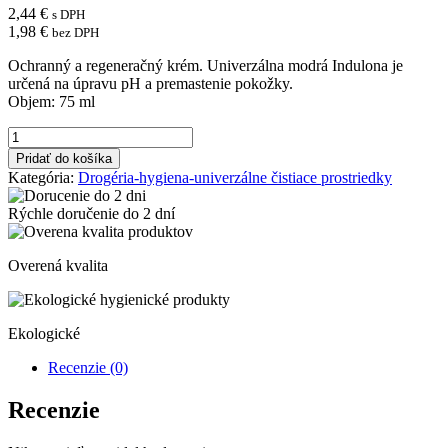
2,44
€
s DPH
1,98
€
bez DPH
Ochranný a regeneračný krém. Univerzálna modrá Indulona je
určená na úpravu pH a premastenie pokožky.
Objem: 75 ml
množstvo
Indulona
Pridať do košíka
krém
Kategória:
Drogéria-hygiena-univerzálne čistiace prostriedky
na
ruky
Rýchle doručenie do
2 dní
75
ml
originál
Overená kvalita
(modrá)
Ekologické
Recenzie (0)
Recenzie