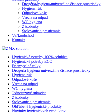
Drogéria-hygiena-univerzálne čistiace prostriedky
Hygiena rúk
Odpadové koše
Vrecia na odpad
WC hygiena
Zásobníky
Stolovanie a prestieranie
Veľkoobchod
Kontakt
Hygienické potreby 100% celulóza
Hygienické potreby ECO
Priemyselné rolky
Drogéria-hygiena-univerzálne čistiace prostriedky
Hygiena rúk
Odpadové koše
Vrecia na odpad
WC hygiena
Jednorazové rukavice
Zásobníky
Stolovanie a prestieranie
Obľúbené hygienické produkty
Novinky hygienickych produktov