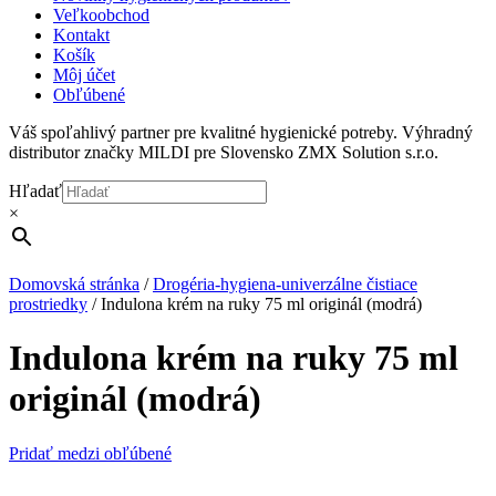
Veľkoobchod
Kontakt
Košík
Môj účet
Obľúbené
Váš spoľahlivý partner pre kvalitné hygienické potreby. Výhradný
distributor značky MILDI pre Slovensko ZMX Solution s.r.o.
Hľadať
×
Domovská stránka
/
Drogéria-hygiena-univerzálne čistiace
prostriedky
/
Indulona krém na ruky 75 ml originál (modrá)
Indulona krém na ruky 75 ml
originál (modrá)
Pridať medzi obľúbené