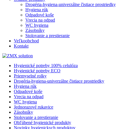
Drogéria-hygiena-univerzálne čistiace prostriedky
Hygiena rúk
Odpadové koše
Vrecia na odpad
WC hygiena
Zásobníky
Stolovanie a prestieranie
Veľkoobchod
Kontakt
Hygienické potreby 100% celulóza
Hygienické potreby ECO
Priemyselné rolky
Drogéria-hygiena-univerzálne čistiace prostriedky
Hygiena rúk
Odpadové koše
Vrecia na odpad
WC hygiena
Jednorazové rukavice
Zásobníky
Stolovanie a prestieranie
Obľúbené hygienické produkty
Novinky hygienickych produktov