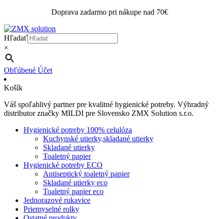
Doprava zadarmo pri nákupe nad 70€
Hľadať
×
Obľúbené
Účet
Košík
Váš spoľahlivý partner pre kvalitné hygienické potreby. Výhradný
distributor značky MILDI pre Slovensko ZMX Solution s.r.o.
Hygienické potreby 100% celulóza
Kuchynské utierky,skladané utierky
Skladané utierky
Toaletný papier
Hygienické potreby ECO
Antiseptický toaletný papier
Skladané utierky eco
Toaletný papier eco
Jednorazové rukavice
Priemyselné rolky
Ostatné produkty