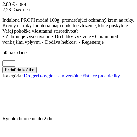
2,80
€
s DPH
2,28
€
bez DPH
Indulona PROFI modrá 100g, premasťujúci ochranný krém na ruky.
Krémy na ruky Indulona majú unikátne zloženie, ktoré poskytuje
Vašej pokožke všestrannú starostlivosť:
• Zabraňuje vysušovaniu • Do hĺbky vyživuje • Chráni pred
vonkajšími vplyvmi • Dodáva hebkosť • Regeneruje
50 na sklade
množstvo
Indulona
Pridať do košíka
PROFI
Kategória:
Drogéria-hygiena-univerzálne čistiace prostriedky
krém
na
ruky
100
ml
originál
(modrá)
Rýchle doručenie do
2 dní