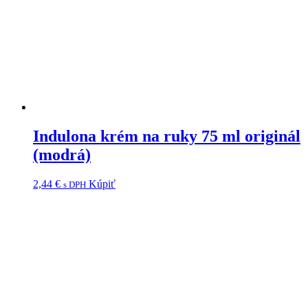
Indulona krém na ruky 75 ml originál
(modrá)
2,44
€
Kúpiť
s DPH