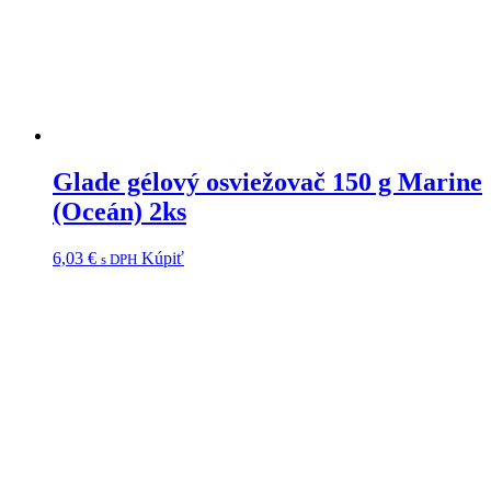
Glade gélový osviežovač 150 g Marine
(Oceán) 2ks
6,03
€
Kúpiť
s DPH