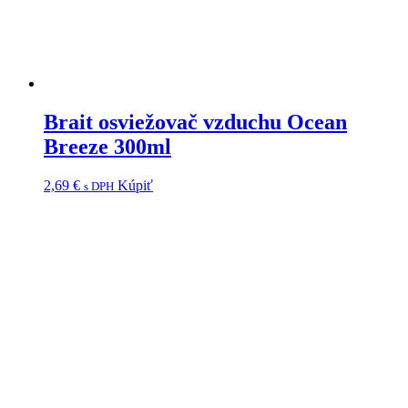
Brait osviežovač vzduchu Ocean
Breeze 300ml
2,69
€
Kúpiť
s DPH