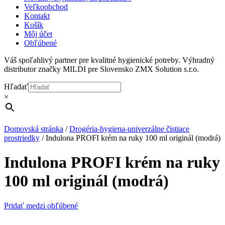
Veľkoobchod
Kontakt
Košík
Môj účet
Obľúbené
Váš spoľahlivý partner pre kvalitné hygienické potreby. Výhradný
distributor značky MILDI pre Slovensko ZMX Solution s.r.o.
Hľadať
×
Domovská stránka
/
Drogéria-hygiena-univerzálne čistiace
prostriedky
/
Indulona PROFI krém na ruky 100 ml originál (modrá)
Indulona PROFI krém na ruky
100 ml originál (modrá)
Pridať medzi obľúbené