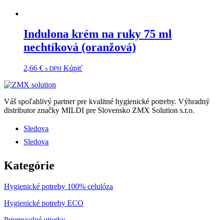
Indulona krém na ruky 75 ml
nechtíková (oranžová)
2,66
€
Kúpiť
s DPH
Váš spoľahlivý partner pre kvalitné hygienické potreby.
Výhradný
distributor značky MILDI pre Slovensko ZMX Solution s.r.o.
Sledova
Sledova
Kategórie
Hygienické potreby 100% celulóza
Hygienické potreby ECO
Priemyselné utierky