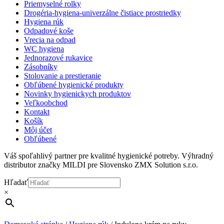
Priemyselné rolky
Drogéria-hygiena-univerzálne čistiace prostriedky
Hygiena rúk
Odpadové koše
Vrecia na odpad
WC hygiena
Jednorazové rukavice
Zásobníky
Stolovanie a prestieranie
Obľúbené hygienické produkty
Novinky hygienickych produktov
Veľkoobchod
Kontakt
Košík
Môj účet
Obľúbené
Váš spoľahlivý partner pre kvalitné hygienické potreby. Výhradný
distributor značky MILDI pre Slovensko ZMX Solution s.r.o.
Hľadať
×