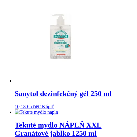
Sanytol dezinfekčný gél 250 ml
10,18
€
Kúpiť
s DPH
Tekuté mydlo NÁPLŇ XXL
Granátové jablko 1250 ml