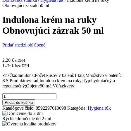
Domovská stránka
/
Hygiena rúk
/
Indulona krém na ruky
Obnovujúci zázrak 50 ml
Indulona krém na ruky
Obnovujúci zázrak 50 ml
Pridať medzi obľúbené
2,20
€
s DPH
1,79
€
bez DPH
Značka:Indulona;Počet kusov v balení:1 kus;Množstvo v balení:1
KS;Produktový rad:Indulona krém na ruky;Typ:hydratačný a
regeneračný;Objem:50 mℓ;Vôňa:kvety;
množstvo
Indulona
Pridať do košíka
krém
Katalógové číslo:
8592297010098
Kategória:
Hygiena rúk
na
ruky
Rýchle doručenie do
2 dní
Obnovujúci
zázrak