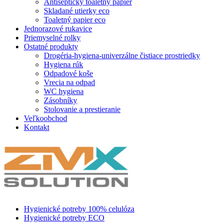
Antiseptický toaletný papier
Skladané utierky eco
Toaletný papier eco
Jednorazové rukavice
Priemyselné rolky
Ostatné produkty
Drogéria-hygiena-univerzálne čistiace prostriedky
Hygiena rúk
Odpadové koše
Vrecia na odpad
WC hygiena
Zásobníky
Stolovanie a prestieranie
Veľkoobchod
Kontakt
Hygienické potreby 100% celulóza
Hygienické potreby ECO