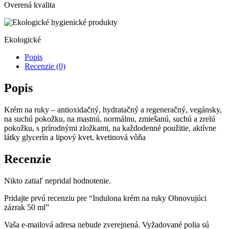
50
Overená kvalita
ml
Ekologické
Popis
Recenzie (0)
Popis
Krém na ruky – antioxidačný, hydratačný a regeneračný, vegánsky,
na suchú pokožku, na mastnú, normálnu, zmiešanú, suchú a zrelú
pokožku, s prírodnými zložkami, na každodenné použitie, aktívne
látky glycerín a lipový kvet, kvetinová vôňa
Recenzie
Nikto zatiaľ nepridal hodnotenie.
Pridajte prvú recenziu pre “Indulona krém na ruky Obnovujúci
zázrak 50 ml”
Vaša e-mailová adresa nebude zverejnená.
Vyžadované polia sú