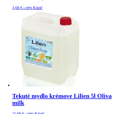
3,68
€
Kúpiť
s DPH
Tekuté mydlo krémove Lilien 5l Oliva
milk
11,66
€
Kúpiť
s DPH