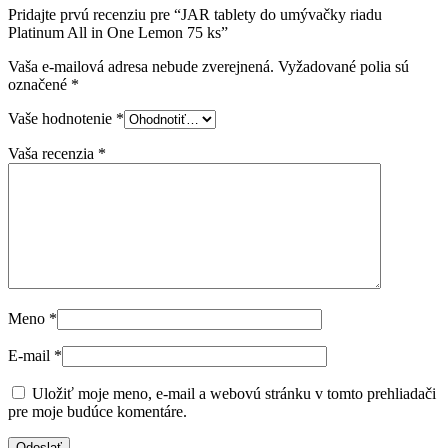
Pridajte prvú recenziu pre “JAR tablety do umývačky riadu
Platinum All in One Lemon 75 ks”
Vaša e-mailová adresa nebude zverejnená.
Vyžadované polia sú
označené
*
Vaše hodnotenie
*
Vaša recenzia
*
Meno
*
E-mail
*
Uložiť moje meno, e-mail a webovú stránku v tomto prehliadači
pre moje budúce komentáre.