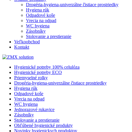
Drogéria-hygiena-univerzálne čistiace prostriedky
Hygiena rúk
Odpadové koše
Vrecia na odpad
WC hygiena
Zásobníky
Stolovanie a prestieranie
Veľkoobchod
Kontakt
Hygienické potreby 100% celulóza
Hygienické potreby ECO
Priemyselné rolky
Drogéria-hygiena-univerzálne čistiace prostriedky
Hygiena rúk
Odpadové koše
Vrecia na odpad
WC hygiena
Jednorazové rukavice
Zásobníky
Stolovanie a prestieranie
Obľúbené hygienické produkty
Novinky hygienickych produktov