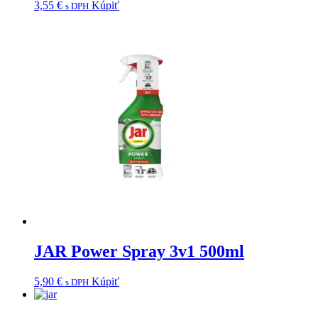
3,55
€
Kúpiť
s DPH
JAR Power Spray 3v1 500ml
5,90
€
Kúpiť
s DPH