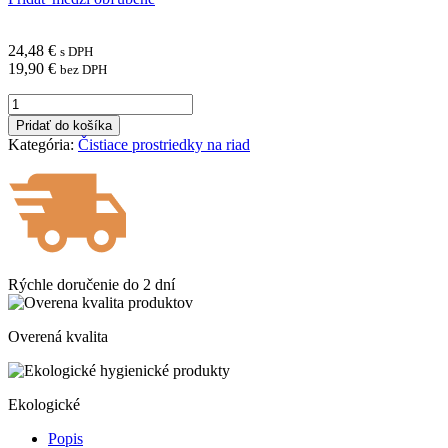
24,48
€
s DPH
19,90
€
bez DPH
množstvo
JAR
Pridať do košíka
tablety
Kategória:
Čistiace prostriedky na riad
do
umývačky
riadu
Platinum
All
in
One
Lemon
Rýchle doručenie do
2 dní
75
ks
Overená kvalita
Ekologické
Popis