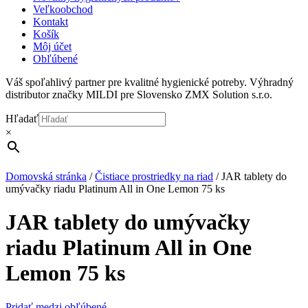
Veľkoobchod
Kontakt
Košík
Môj účet
Obľúbené
Váš spoľahlivý partner pre kvalitné hygienické potreby. Výhradný
distributor značky MILDI pre Slovensko ZMX Solution s.r.o.
Hľadať
×
Domovská stránka
/
Čistiace prostriedky na riad
/
JAR tablety do
umývačky riadu Platinum All in One Lemon 75 ks
JAR tablety do umývačky
riadu Platinum All in One
Lemon 75 ks
Pridať medzi obľúbené