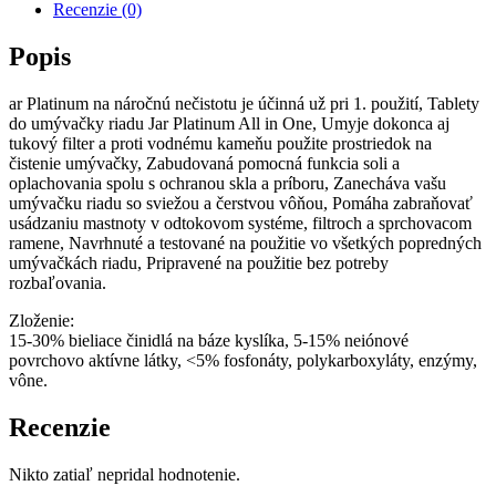
Recenzie (0)
Popis
ar Platinum na náročnú nečistotu je účinná už pri 1. použití, Tablety
do umývačky riadu Jar Platinum All in One, Umyje dokonca aj
tukový filter a proti vodnému kameňu použite prostriedok na
čistenie umývačky, Zabudovaná pomocná funkcia soli a
oplachovania spolu s ochranou skla a príboru, Zanecháva vašu
umývačku riadu so sviežou a čerstvou vôňou, Pomáha zabraňovať
usádzaniu mastnoty v odtokovom systéme, filtroch a sprchovacom
ramene, Navrhnuté a testované na použitie vo všetkých popredných
umývačkách riadu, Pripravené na použitie bez potreby
rozbaľovania.
Zloženie:
15-30% bieliace činidlá na báze kyslíka, 5-15% neiónové
povrchovo aktívne látky, <5% fosfonáty, polykarboxyláty, enzýmy,
vône.
Recenzie
Nikto zatiaľ nepridal hodnotenie.