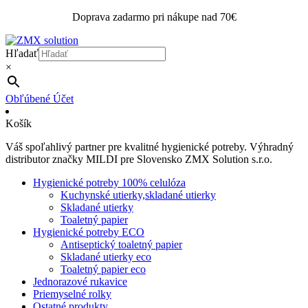
Doprava zadarmo pri nákupe nad 70€
Hľadať
×
Obľúbené
Účet
Košík
Váš spoľahlivý partner pre kvalitné hygienické potreby. Výhradný
distributor značky MILDI pre Slovensko ZMX Solution s.r.o.
Hygienické potreby 100% celulóza
Kuchynské utierky,skladané utierky
Skladané utierky
Toaletný papier
Hygienické potreby ECO
Antiseptický toaletný papier
Skladané utierky eco
Toaletný papier eco
Jednorazové rukavice
Priemyselné rolky
Ostatné produkty