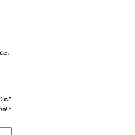
edkov.
30 ml”
čené
*