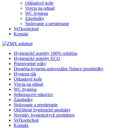
Odpadové koše
Vrecia na odpad
WC hygiena
Zásobníky
Stolovanie a prestieranie
Veľkoobchod
Kontakt
Hygienické potreby 100% celulóza
Hygienické potreby ECO
Priemyselné rolky
Drogéria-hygiena-univerzálne čistiace prostriedky
Hygiena rúk
Odpadové koše
Vrecia na odpad
WC hygiena
Jednorazové rukavice
Zásobníky
Stolovanie a prestieranie
Obľúbené hygienické produkty
Novinky hygienickych produktov
Veľkoobchod
Kontakt