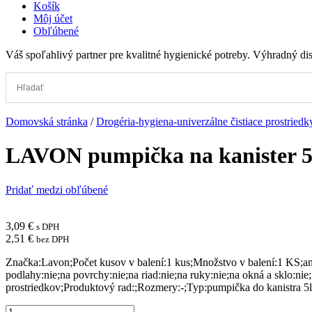
Košík
Môj účet
Obľúbené
Váš spoľahlivý partner pre kvalitné hygienické potreby. Výhradný d
Domovská stránka
/
Drogéria-hygiena-univerzálne čistiace prostriedk
LAVON pumpička na kanister 5l
Pridať medzi obľúbené
3,09
€
s DPH
2,51
€
bez DPH
Značka:Lavon;Počet kusov v balení:1 kus;Množstvo v balení:1 KS;anti
podlahy:nie;na povrchy:nie;na riad:nie;na ruky:nie;na okná a sklo:ni
prostriedkov;Produktový rad:;Rozmery:-;Typ:pumpička do kanistra 5l
množstvo