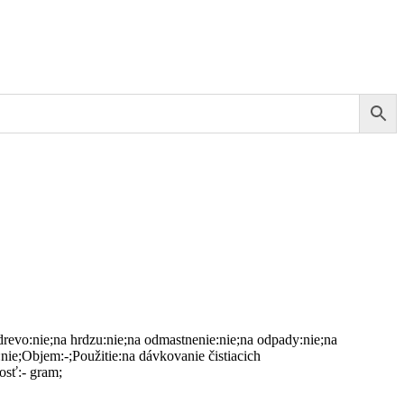
drevo:nie;na hrdzu:nie;na odmastnenie:nie;na odpady:nie;na
nie;Objem:-;Použitie:na dávkovanie čistiacich
osť:- gram;