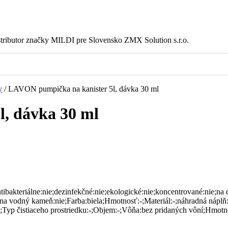
istributor značky MILDI pre Slovensko ZMX Solution s.r.o.
y
/
LAVON pumpička na kanister 5l, dávka 30 ml
, dávka 30 ml
bakteriálne:nie;dezinfekčné:nie;ekologické:nie;koncentrované:nie;na 
e;na vodný kameň:nie;Farba:biela;Hmotnosť:-;Materiál:-;náhradná náplň:
;Typ čistiaceho prostriedku:-;Objem:-;Vôňa:bez pridaných vôní;Hmotn