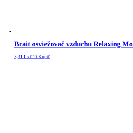
Brait osviežovač vzduchu Relaxing M
3,31
€
Kúpiť
s DPH