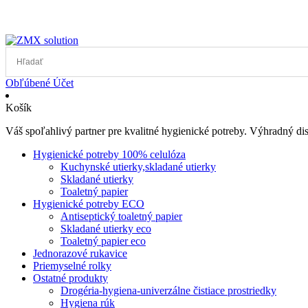
Obľúbené
Účet
Košík
Váš spoľahlivý partner pre kvalitné hygienické potreby. Výhradný d
Hygienické potreby 100% celulóza
Kuchynské utierky,skladané utierky
Skladané utierky
Toaletný papier
Hygienické potreby ECO
Antiseptický toaletný papier
Skladané utierky eco
Toaletný papier eco
Jednorazové rukavice
Priemyselné rolky
Ostatné produkty
Drogéria-hygiena-univerzálne čistiace prostriedky
Hygiena rúk