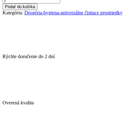
LAVON
Pridať do košíka
pumpička
Kategória:
Drogéria-hygiena-univerzálne čistiace prostriedky
na
kanister
5l,
dávka
30
ml
Rýchle doručenie do
2 dní
Overená kvalita