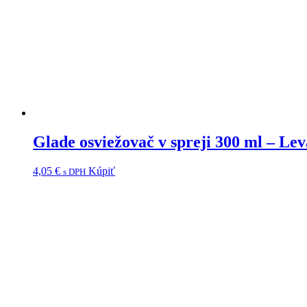
Glade osviežovač v spreji 300 ml – Le
4,05
€
Kúpiť
s DPH