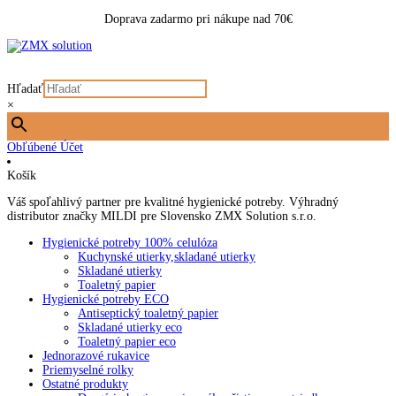
Doprava zadarmo pri nákupe nad 70€
Hľadať
×
Obľúbené
Účet
Košík
Váš spoľahlivý partner pre kvalitné hygienické potreby. Výhradný
distributor značky MILDI pre Slovensko ZMX Solution s.r.o.
Hygienické potreby 100% celulóza
Kuchynské utierky,skladané utierky
Skladané utierky
Toaletný papier
Hygienické potreby ECO
Antiseptický toaletný papier
Skladané utierky eco
Toaletný papier eco
Jednorazové rukavice
Priemyselné rolky
Ostatné produkty