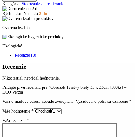
1vrstvý
Kategória:
Stolovanie a prestieranie
biely
33
Rýchle doručenie do
2 dní
x
33cm
[500ks]
Overená kvalita
-
ECO
Verzia
Ekologické
Recenzie (0)
Recenzie
Nikto zatiaľ nepridal hodnotenie.
Pridajte prvú recenziu pre “Obrúsok 1vrstvý biely 33 x 33cm [500ks] –
ECO Verzia”
Vaša e-mailová adresa nebude zverejnená.
Vyžadované polia sú označené
*
Vaše hodnotenie
*
Vaša recenzia
*