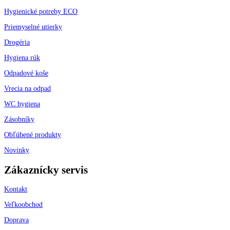
Hygienické potreby ECO
Priemyselné utierky
Drogéria
Hygiena rúk
Odpadové koše
Vrecia na odpad
WC hygiena
Zásobníky
Obľúbené produkty
Novinky
Zákaznícky servis
Kontakt
Veľkoobchod
Doprava