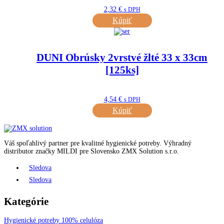
2,32
€
s DPH
Kúpiť
DUNI Obrúsky 2vrstvé žlté 33 x 33cm
[125ks]
4,54
€
s DPH
Kúpiť
Váš spoľahlivý partner pre kvalitné hygienické potreby.
Výhradný
distributor značky MILDI pre Slovensko ZMX Solution s.r.o.
Sledova
Sledova
Kategórie
Hygienické potreby 100% celulóza