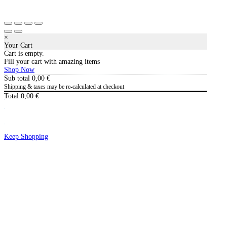
×
Your Cart
Cart is empty.
Fill your cart with amazing items
Shop Now
Sub total
0,00
€
Shipping & taxes may be re-calculated at checkout
Total
0,00
€
Checkout
0,00
€
Keep Shopping