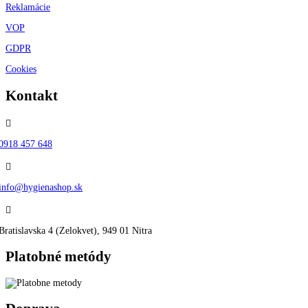
Reklamácie
VOP
GDPR
Cookies
Kontakt

0918 457 648

info@hygienashop.sk

Bratislavska 4 (Zelokvet), 949 01 Nitra
Platobné metódy