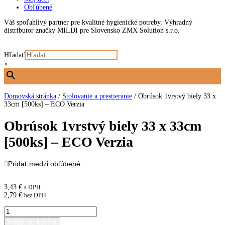
Obľúbené
Váš spoľahlivý partner pre kvalitné hygienické potreby. Výhradný
distributor značky MILDI pre Slovensko ZMX Solution s.r.o.
Hľadať
×
Domovská stránka
/
Stolovanie a prestieranie
/
Obrúsok 1vrstvý biely 33 x
33cm [500ks] – ECO Verzia
Obrúsok 1vrstvý biely 33 x 33cm
[500ks] – ECO Verzia
Pridať medzi obľúbené
3,43
€
s DPH
2,79
€
bez DPH
množstvo
Obrúsok
Pridať do košíka