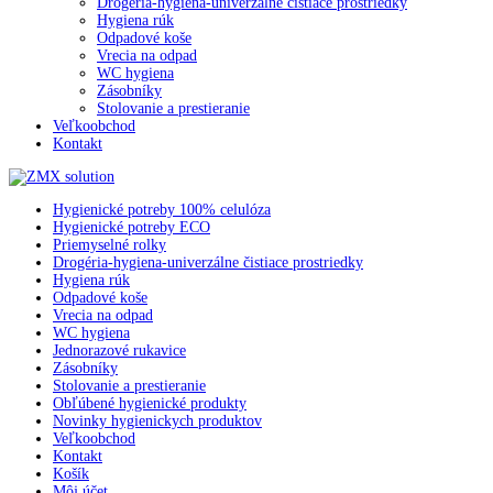
Drogéria-hygiena-univerzálne čistiace prostriedky
Hygiena rúk
Odpadové koše
Vrecia na odpad
WC hygiena
Zásobníky
Stolovanie a prestieranie
Veľkoobchod
Kontakt
Hygienické potreby 100% celulóza
Hygienické potreby ECO
Priemyselné rolky
Drogéria-hygiena-univerzálne čistiace prostriedky
Hygiena rúk
Odpadové koše
Vrecia na odpad
WC hygiena
Jednorazové rukavice
Zásobníky
Stolovanie a prestieranie
Obľúbené hygienické produkty
Novinky hygienickych produktov
Veľkoobchod
Kontakt
Košík
Môj účet