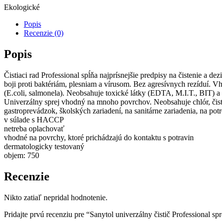
Ekologické
Popis
Recenzie (0)
Popis
Čistiaci rad Professional spĺňa najprísnejšie predpisy na čistenie a d
boji proti baktériám, plesniam a vírusom. Bez agresívnych rezíduí. 
(E.coli, salmonela). Neobsahuje toxické látky (EDTA, M.I.T., BIT) a 
Univerzálny sprej vhodný na mnoho povrchov. Neobsahuje chlór, čistí 
gastroprevádzok, školských zariadení, na sanitárne zariadenia, na potr
v súlade s HACCP
netreba oplachovať
vhodné na povrchy, ktoré prichádzajú do kontaktu s potravin
dermatologicky testovaný
objem: 750
Recenzie
Nikto zatiaľ nepridal hodnotenie.
Pridajte prvú recenziu pre “Sanytol univerzálny čistič Professional sp