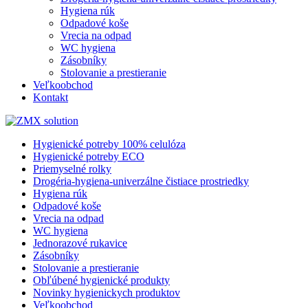
Hygiena rúk
Odpadové koše
Vrecia na odpad
WC hygiena
Zásobníky
Stolovanie a prestieranie
Veľkoobchod
Kontakt
Hygienické potreby 100% celulóza
Hygienické potreby ECO
Priemyselné rolky
Drogéria-hygiena-univerzálne čistiace prostriedky
Hygiena rúk
Odpadové koše
Vrecia na odpad
WC hygiena
Jednorazové rukavice
Zásobníky
Stolovanie a prestieranie
Obľúbené hygienické produkty
Novinky hygienickych produktov
Veľkoobchod