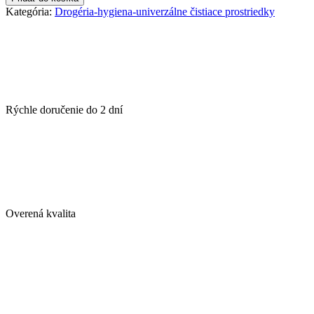
univerzálny
Kategória:
Drogéria-hygiena-univerzálne čistiace prostriedky
čistič
Professional
sprej
750
ml
Rýchle doručenie do
2 dní
Overená kvalita