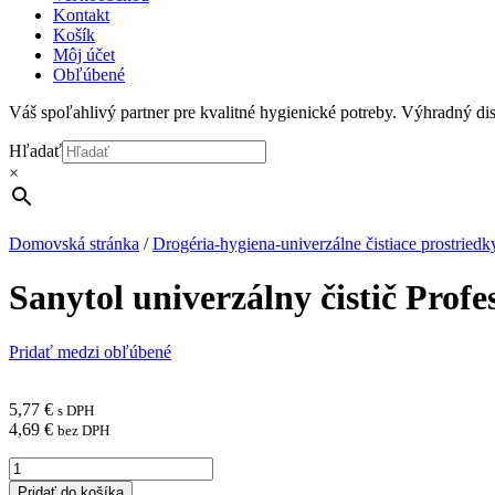
Kontakt
Košík
Môj účet
Obľúbené
Váš spoľahlivý partner pre kvalitné hygienické potreby. Výhradný d
Hľadať
×
Domovská stránka
/
Drogéria-hygiena-univerzálne čistiace prostriedk
Sanytol univerzálny čistič Profe
Pridať medzi obľúbené
5,77
€
s DPH
4,69
€
bez DPH
množstvo
Sanytol
Pridať do košíka