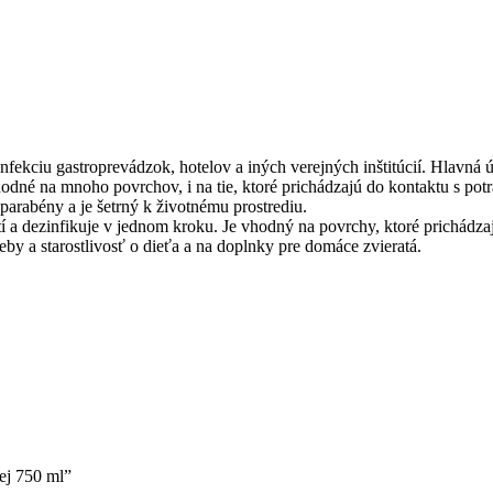
ezinfekciu gastroprevádzok, hotelov a iných verejných inštitúcií. Hlavná
Vhodné na mnoho povrchov, i na tie, ktoré prichádzajú do kontaktu s po
parabény a je šetrný k životnému prostrediu.
a dezinfikuje v jednom kroku. Je vhodný na povrchy, ktoré prichádzajú
eby a starostlivosť o dieťa a na doplnky pre domáce zvieratá.
rej 750 ml”