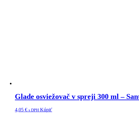
Glade osviežovač v spreji 300 ml – Sa
4,05
€
Kúpiť
s DPH