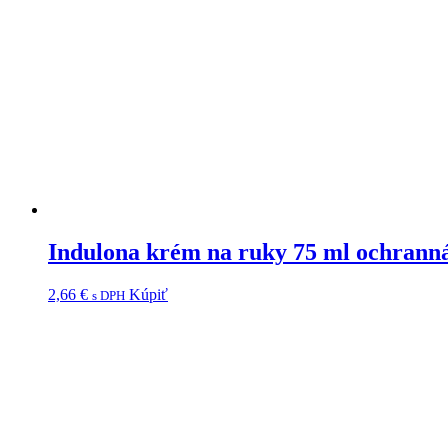
Indulona krém na ruky 75 ml ochranná
2,66
€
Kúpiť
s DPH