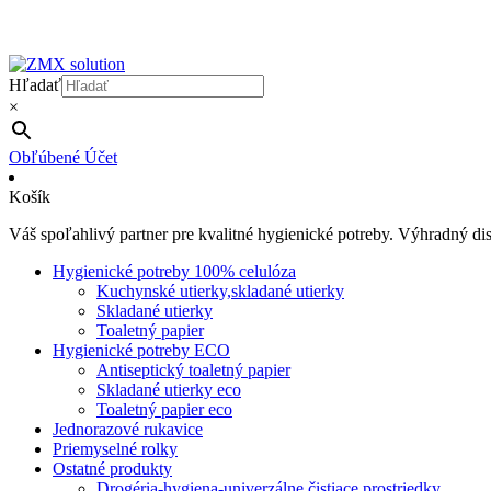
Hľadať
×
Obľúbené
Účet
Košík
Váš spoľahlivý partner pre kvalitné hygienické potreby. Výhradný d
Hygienické potreby 100% celulóza
Kuchynské utierky,skladané utierky
Skladané utierky
Toaletný papier
Hygienické potreby ECO
Antiseptický toaletný papier
Skladané utierky eco
Toaletný papier eco
Jednorazové rukavice
Priemyselné rolky
Ostatné produkty
Drogéria-hygiena-univerzálne čistiace prostriedky