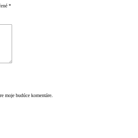
čené
*
pre moje budúce komentáre.