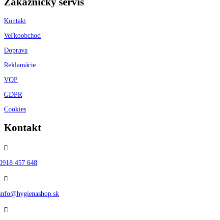
Zákaznícky servis
Kontakt
Veľkoobchod
Doprava
Reklamácie
VOP
GDPR
Cookies
Kontakt

0918 457 648

info@hygienashop.sk
