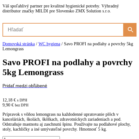
Váš spoľahlivý partner pre kvalitné hygienické potreby. Výhradný
distributor značky MILDI pre Slovensko ZMX Solution s.r.o.
Domovská stránka
/
WC hygiena
/
Savo PROFI na podlahy a povrchy 5kg
Lemongrass
Savo PROFI na podlahy a povrchy
5kg Lemongrass
Pridať medzi obľúbené
12,18
€
s DPH
9,90
€
bez DPH
Prípravok s vôňou lemongrass na každodenné upratovanie plôch v
kanceláriách, školách, škôlkach, zdravotníckych zariadeniach a pod.
Odstraňuje mastnotu aj zaschnutú špinu. Používajte na podlahové plochy,
stoly, kachličky a iné umývateľné povrchy. Hmotnosť 5 kg.
množstvo