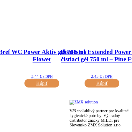
Bref WC Power Aktiv gél 700 ml
Domestos Extended Powe
Flower
čistiaci gél 750 ml – Pine 
3,44
€
2,45
€
s DPH
s DPH
Kúpiť
Kúpiť
Váš spoľahlivý partner pre kvalitné
hygienické potreby.
Výhradný
distributor značky MILDI pre
Slovensko ZMX Solution s.r.o.