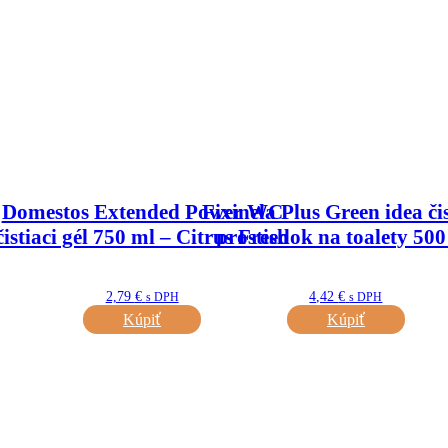
Domestos Extended Power WC
Fixinela Plus Green idea čis
čistiaci gél 750 ml – Citrus Fresh
prostiedok na toalety 500
2,79
€
4,42
€
s DPH
s DPH
Kúpiť
Kúpiť