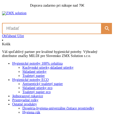
Doprava zadarmo pri nákupe nad 70€
Obľúbené
Účet
Košík
Váš spoľahlivý partner pre kvalitné hygienické potreby. Výhradný
distributor značky MILDI pre Slovensko ZMX Solution s.r.o.
Hygienické potreby 100% celulóza
Kuchynské utierky,skladané utierky
Skladané utierky
Toaletný papier
Hygienické potreby ECO
Antiseptický toaletný papier
Skladané utierky eco
Toaletný papier eco
Jednorazové rukavice
Priemyselné rolky
Ostatné produkty
Drogéria-hygiena-univerzálne čistiace prostriedky
Hygiena rúk