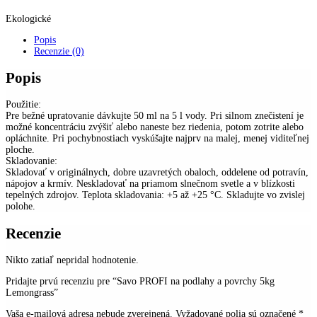
Ekologické
Popis
Recenzie (0)
Popis
Použitie:
Pre bežné upratovanie dávkujte 50 ml na 5 l vody. Pri silnom znečistení je
možné koncentráciu zvýšiť alebo naneste bez riedenia, potom zotrite alebo
opláchnite. Pri pochybnostiach vyskúšajte najprv na malej, menej viditeľnej
ploche.
Skladovanie:
Skladovať v originálnych, dobre uzavretých obaloch, oddelene od potravín,
nápojov a krmív. Neskladovať na priamom slnečnom svetle a v blízkosti
tepelných zdrojov. Teplota skladovania: +5 až +25 °C. Skladujte vo zvislej
polohe.
Recenzie
Nikto zatiaľ nepridal hodnotenie.
Pridajte prvú recenziu pre “Savo PROFI na podlahy a povrchy 5kg
Lemongrass”
Vaša e-mailová adresa nebude zverejnená.
Vyžadované polia sú označené
*