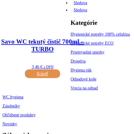
Sledova
Sledova
Kategórie
Hygienické potreby 100% celulóza
Savo WC tekutý čistič 700ml –
Hygienické potreby ECO
TURBO
Priemyselné utierky
Drogéria
3,46
€
s DPH
Hygiena rúk
Kúpiť
Odpadové koše
Vrecia na odpad
WC hygiena
Zásobníky
Obľúbené produkty
Novinky