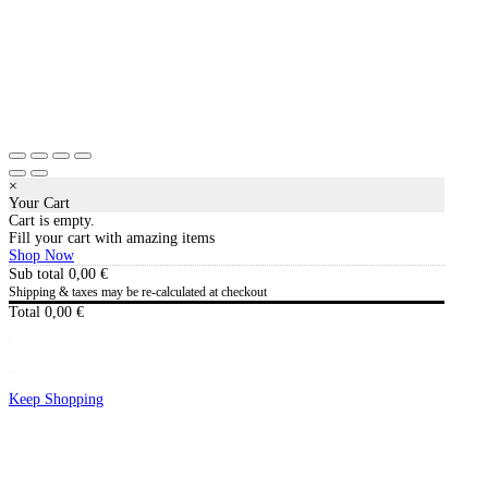
×
Your Cart
Cart is empty.
Fill your cart with amazing items
Shop Now
Sub total
0,00
€
Shipping & taxes may be re-calculated at checkout
Total
0,00
€
Checkout
0,00
€
Keep Shopping