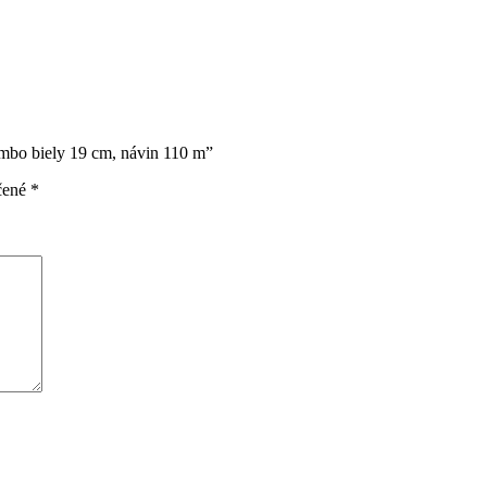
Jumbo biely 19 cm, návin 110 m”
čené
*