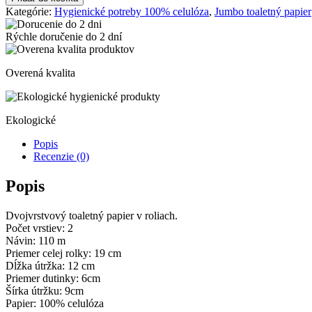
papier
Kategórie:
Hygienické potreby 100% celulóza
,
Jumbo toaletný papier
2-
vrstvový
Rýchle doručenie do
2 dní
Softly
Mini
Jumbo
Overená kvalita
biely
19
cm,
návin
Ekologické
110
Popis
m
Recenzie (0)
Popis
Dvojvrstvový toaletný papier v roliach.
Počet vrstiev: 2
Návin: 110 m
Priemer celej rolky: 19 cm
Dĺžka útržka: 12 cm
Priemer dutinky: 6cm
Šírka útržku: 9cm
Papier: 100% celulóza