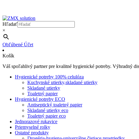
Hľadať
×
Obľúbené
Účet
Košík
Váš spoľahlivý partner pre kvalitné hygienické potreby. Výhradný d
Hygienické potreby 100% celulóza
Kuchynské utierky,skladané utierky
Skladané utierky
Toaletný papier
Hygienické potreby ECO
Antiseptický toaletný papier
Skladané utierky eco
Toaletný papier eco
Jednorazové rukavice
Priemyselné rolky
Ostatné produkty
Drogéria-hygiena-univerzálne čistiace prostriedky