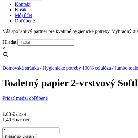
Kontakt
Košík
Môj účet
Obľúbené
Váš spoľahlivý partner pre kvalitné hygienické potreby. Výhradný d
Hľadať
×
Domovská stránka
/
Hygienické potreby 100% celulóza
/
Jumbo toale
Toaletný papier 2-vrstvový Soft
Pridať medzi obľúbené
1,83
€
s DPH
1,49
€
bez DPH
množstvo
Toaletný
Pridať do košíka