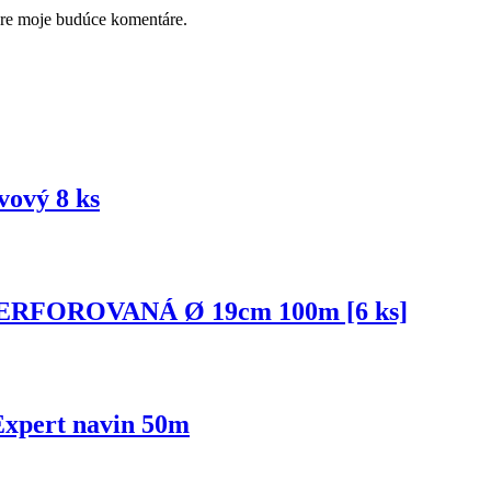
pre moje budúce komentáre.
vový 8 ks
EPERFOROVANÁ Ø 19cm 100m [6 ks]
 Expert navin 50m