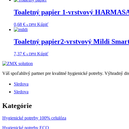
Toaletný papier 1-vrstvový HARMASA
0,68
€
Kúpiť
s DPH
Toaletný papier2-vrstvový Mildi Smart
7,37
€
Kúpiť
s DPH
Váš spoľahlivý partner pre kvalitné hygienické potreby.
Výhradný dis
Sledova
Sledova
Kategórie
Hygienické potreby 100% celulóza
Hygienické potreby ECO