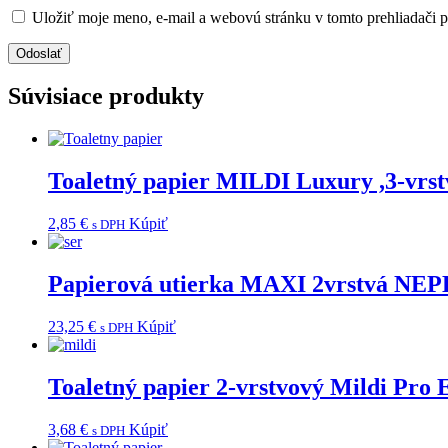
Uložiť moje meno, e-mail a webovú stránku v tomto prehliadači 
Súvisiace produkty
Toaletný papier MILDI Luxury ,3-vrst
2,85
€
Kúpiť
s DPH
Papierová utierka MAXI 2vrstvá N
23,25
€
Kúpiť
s DPH
Toaletný papier 2-vrstvový Mildi Pro
3,68
€
Kúpiť
s DPH