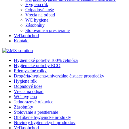
Hygiena rúk
Odpadové koše
Vrecia na odpad
WC hygiena
Zásobníky
Stolovanie a prestieranie
Veľkoobchod
Kontakt
Hygienické potreby 100% celulóza
Hygienické potreby ECO
Priemyselné rolky
Drogéria-hygiena-univerzálne čistiace prostriedky
Hygiena rúk
Odpadové koše
Vrecia na odpad
WC hygiena
Jednorazové rukavice
Zásobníky
Stolovanie a prestieranie
Obľúbené hygienické produkty
Novinky hygienickych produktov
Veľkoobchod