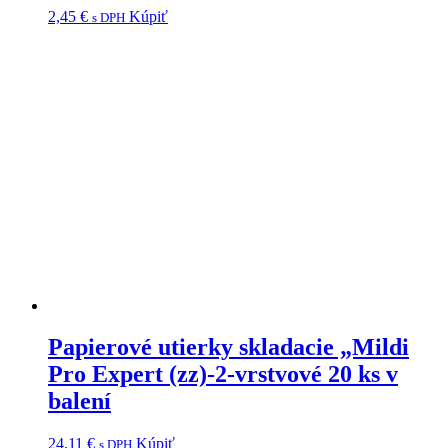
2,45
€
Kúpiť
s DPH
Papierové utierky skladacie „Mildi
Pro Expert (zz)-2-vrstvové 20 ks v
balení
24,11
€
Kúpiť
s DPH