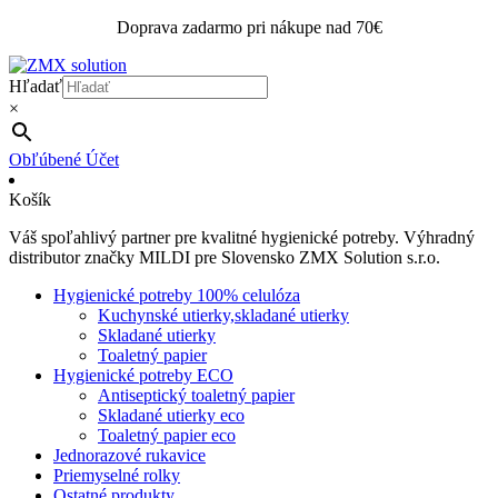
Doprava zadarmo pri nákupe nad 70€
Hľadať
×
Obľúbené
Účet
Košík
Váš spoľahlivý partner pre kvalitné hygienické potreby. Výhradný
distributor značky MILDI pre Slovensko ZMX Solution s.r.o.
Hygienické potreby 100% celulóza
Kuchynské utierky,skladané utierky
Skladané utierky
Toaletný papier
Hygienické potreby ECO
Antiseptický toaletný papier
Skladané utierky eco
Toaletný papier eco
Jednorazové rukavice
Priemyselné rolky
Ostatné produkty