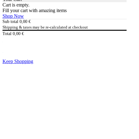
Cart is empty.
Fill your cart with amazing items
Shop Now
Sub total
0,00
€
Shipping & taxes may be re-calculated at checkout
Total
0,00
€
Checkout
0,00
€
Keep Shopping