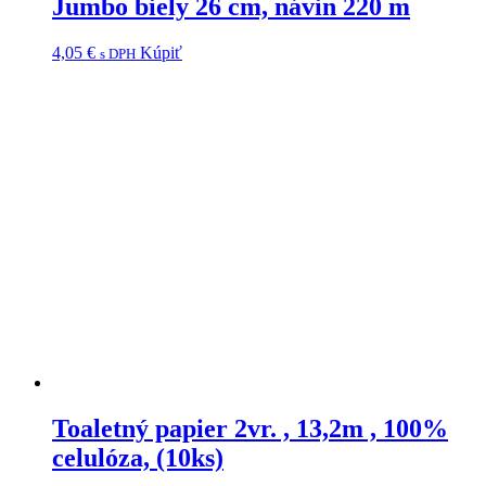
Jumbo biely 26 cm, návin 220 m
4,05
€
Kúpiť
s DPH
Toaletný papier 2vr. , 13,2m , 100%
celulóza, (10ks)