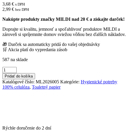
3,68
€
s DPH
2,99
€
bez DPH
Nakúpte produkty značky MILDI nad 20 € a získajte darček!
Doprajte si kvalitu, jemnosť a spoľahlivosť produktov MILDI a
zároveň si spríjemnite domov sviežou vôňou bez ďalších nákladov.
🎁 Darček sa automaticky pridá do vašej objednávky
🛒 Akcia platí do vypredania zásob
587 na sklade
množstvo
Toaletný
Pridať do košíka
papier
Katalógové číslo:
ML2026005
Kategórie:
Hygienické potreby
2-
100% celulóza
,
Toaletný papier
vrstvový
Mildi
Pro
Expert
navin
50m
Rýchle doručenie do
2 dní