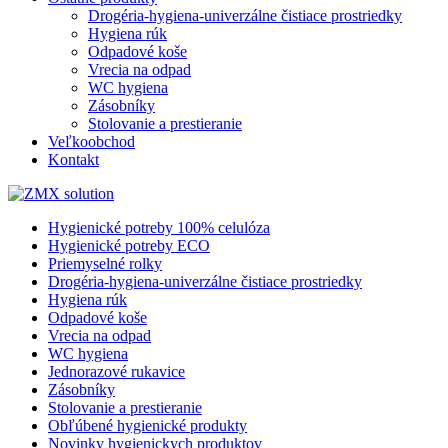
Drogéria-hygiena-univerzálne čistiace prostriedky
Hygiena rúk
Odpadové koše
Vrecia na odpad
WC hygiena
Zásobníky
Stolovanie a prestieranie
Veľkoobchod
Kontakt
Hygienické potreby 100% celulóza
Hygienické potreby ECO
Priemyselné rolky
Drogéria-hygiena-univerzálne čistiace prostriedky
Hygiena rúk
Odpadové koše
Vrecia na odpad
WC hygiena
Jednorazové rukavice
Zásobníky
Stolovanie a prestieranie
Obľúbené hygienické produkty
Novinky hygienickych produktov