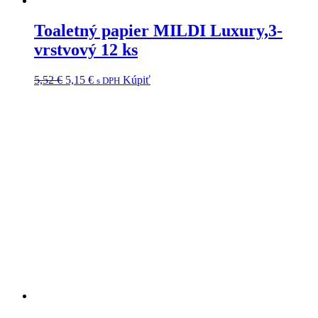
Toaletný papier MILDI Luxury,3-
vrstvový 12 ks
Pôvodná
Aktuálna
5,52
€
5,15
€
Kúpiť
s DPH
cena
cena
bola:
je:
5,52 €.
5,15 €.