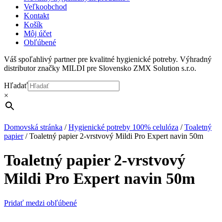
Veľkoobchod
Kontakt
Košík
Môj účet
Obľúbené
Váš spoľahlivý partner pre kvalitné hygienické potreby. Výhradný
distributor značky MILDI pre Slovensko ZMX Solution s.r.o.
Hľadať
×
Domovská stránka
/
Hygienické potreby 100% celulóza
/
Toaletný
papier
/
Toaletný papier 2-vrstvový Mildi Pro Expert navin 50m
Toaletný papier 2-vrstvový
Mildi Pro Expert navin 50m
Pridať medzi obľúbené