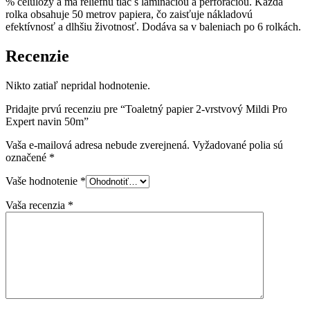
% celulózy a má reliéfnu tlač s lamináciou a perforáciou. Každá
rolka obsahuje 50 metrov papiera, čo zaisťuje nákladovú
efektívnosť a dlhšiu životnosť. Dodáva sa v baleniach po 6 rolkách.
Recenzie
Nikto zatiaľ nepridal hodnotenie.
Pridajte prvú recenziu pre “Toaletný papier 2-vrstvový Mildi Pro
Expert navin 50m”
Vaša e-mailová adresa nebude zverejnená.
Vyžadované polia sú
označené
*
Vaše hodnotenie
*
Vaša recenzia
*