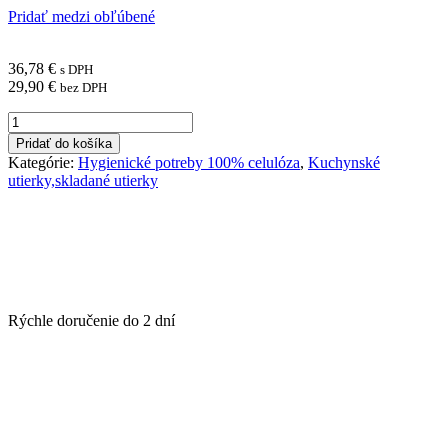
Pridať medzi obľúbené
36,78
€
s DPH
29,90
€
bez DPH
množstvo
Papierová
Pridať do košíka
utierka
Kategórie:
Hygienické potreby 100% celulóza
,
Kuchynské
Autocut
utierky,skladané utierky
Celulóza
2
vrstvová
150m
[6ks]
H1
Rýchle doručenie do
2 dní