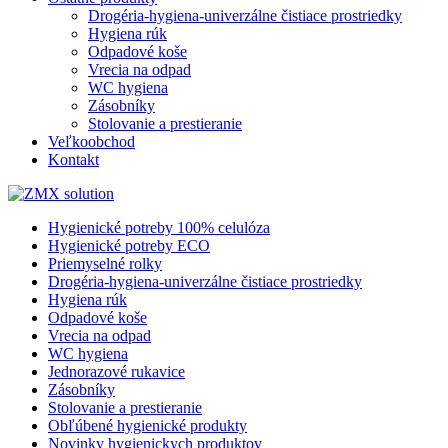
Drogéria-hygiena-univerzálne čistiace prostriedky
Hygiena rúk
Odpadové koše
Vrecia na odpad
WC hygiena
Zásobníky
Stolovanie a prestieranie
Veľkoobchod
Kontakt
Hygienické potreby 100% celulóza
Hygienické potreby ECO
Priemyselné rolky
Drogéria-hygiena-univerzálne čistiace prostriedky
Hygiena rúk
Odpadové koše
Vrecia na odpad
WC hygiena
Jednorazové rukavice
Zásobníky
Stolovanie a prestieranie
Obľúbené hygienické produkty
Novinky hygienickych produktov