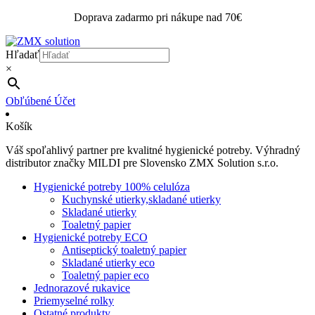
Doprava zadarmo pri nákupe nad 70€
Hľadať
×
Obľúbené
Účet
Košík
Váš spoľahlivý partner pre kvalitné hygienické potreby. Výhradný
distributor značky MILDI pre Slovensko ZMX Solution s.r.o.
Hygienické potreby 100% celulóza
Kuchynské utierky,skladané utierky
Skladané utierky
Toaletný papier
Hygienické potreby ECO
Antiseptický toaletný papier
Skladané utierky eco
Toaletný papier eco
Jednorazové rukavice
Priemyselné rolky
Ostatné produkty