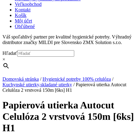
Veľkoobchod
Kontakt
Košík
Môj účet
Obľúbené
Váš spoľahlivý partner pre kvalitné hygienické potreby. Výhradný
distributor značky MILDI pre Slovensko ZMX Solution s.r.o.
Hľadať
×
Domovská stránka
/
Hygienické potreby 100% celulóza
/
Kuchynské utierky,skladané utierky
/
Papierová utierka Autocut
Celulóza 2 vrstvová 150m [6ks] H1
Papierová utierka Autocut
Celulóza 2 vrstvová 150m [6ks]
H1