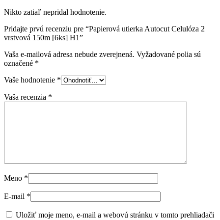
Nikto zatiaľ nepridal hodnotenie.
Pridajte prvú recenziu pre “Papierová utierka Autocut Celulóza 2
vrstvová 150m [6ks] H1”
Vaša e-mailová adresa nebude zverejnená.
Vyžadované polia sú
označené
*
Vaše hodnotenie
*
Vaša recenzia
*
Meno
*
E-mail
*
Uložiť moje meno, e-mail a webovú stránku v tomto prehliadači