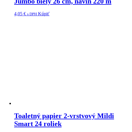
Jumbo biely 26 cm, návin 220 m
4,05
€
Kúpiť
s DPH
Toaletný papier 2-vrstvový Mildi
Smart 24 roliek