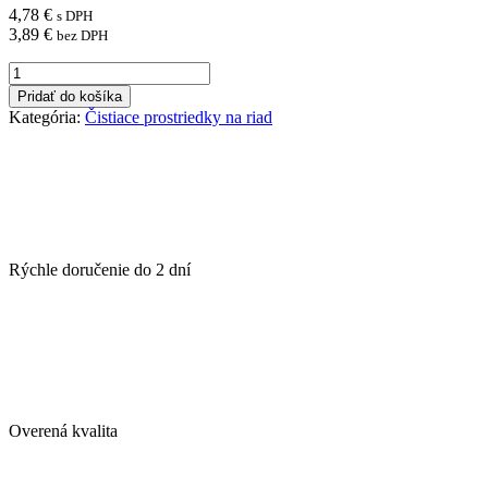
4,78
€
s DPH
3,89
€
bez DPH
množstvo
JAR
Pridať do košíka
odmasťovací
Kategória:
Čistiace prostriedky na riad
sprej
Professional
750ml
Rýchle doručenie do
2 dní
Overená kvalita