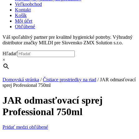
Veľkoobchod
Kontakt
Košík
Môj účet
Obľúbené
Váš spoľahlivý partner pre kvalitné hygienické potreby. Výhradný
distributor značky MILDI pre Slovensko ZMX Solution s.r.o.
Hľadať
×
Domovská stránka
/
Čistiace prostriedky na riad
/
JAR odmasťovací
sprej Professional 750ml
JAR odmasťovací sprej
Professional 750ml
Pridať medzi obľúbené