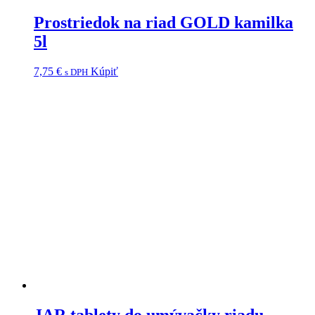
Prostriedok na riad GOLD kamilka
5l
7,75
€
Kúpiť
s DPH
JAR tablety do umývačky riadu