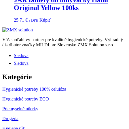
Original Yellow 100ks
25,71
€
Kúpiť
s DPH
Váš spoľahlivý partner pre kvalitné hygienické potreby.
Výhradný
distributor značky MILDI pre Slovensko ZMX Solution s.r.o.
Sledova
Sledova
Kategórie
Hygienické potreby 100% celulóza
Hygienické potreby ECO
Priemyselné utierky
Drogéria
Hygiena rúk