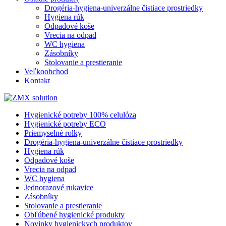
Drogéria-hygiena-univerzálne čistiace prostriedky
Hygiena rúk
Odpadové koše
Vrecia na odpad
WC hygiena
Zásobníky
Stolovanie a prestieranie
Veľkoobchod
Kontakt
Hygienické potreby 100% celulóza
Hygienické potreby ECO
Priemyselné rolky
Drogéria-hygiena-univerzálne čistiace prostriedky
Hygiena rúk
Odpadové koše
Vrecia na odpad
WC hygiena
Jednorazové rukavice
Zásobníky
Stolovanie a prestieranie
Obľúbené hygienické produkty
Novinky hygienickych produktov