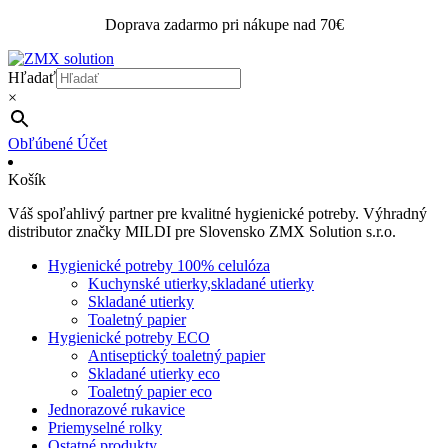
Doprava zadarmo pri nákupe nad 70€
Hľadať
×
Obľúbené
Účet
Košík
Váš spoľahlivý partner pre kvalitné hygienické potreby. Výhradný
distributor značky MILDI pre Slovensko ZMX Solution s.r.o.
Hygienické potreby 100% celulóza
Kuchynské utierky,skladané utierky
Skladané utierky
Toaletný papier
Hygienické potreby ECO
Antiseptický toaletný papier
Skladané utierky eco
Toaletný papier eco
Jednorazové rukavice
Priemyselné rolky
Ostatné produkty