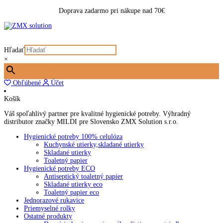
Doprava zadarmo pri nákupe nad 70€
Hľadať
×
Obľúbené
Účet
Košík
Váš spoľahlivý partner pre kvalitné hygienické potreby. Výhradný
distributor značky MILDI pre Slovensko ZMX Solution s.r.o.
Hygienické potreby 100% celulóza
Kuchynské utierky,skladané utierky
Skladané utierky
Toaletný papier
Hygienické potreby ECO
Antiseptický toaletný papier
Skladané utierky eco
Toaletný papier eco
Jednorazové rukavice
Priemyselné rolky
Ostatné produkty