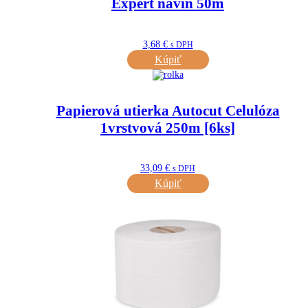
Expert navin 50m
3,68
€
s DPH
Kúpiť
Papierová utierka Autocut Celulóza
1vrstvová 250m [6ks]
33,09
€
s DPH
Kúpiť