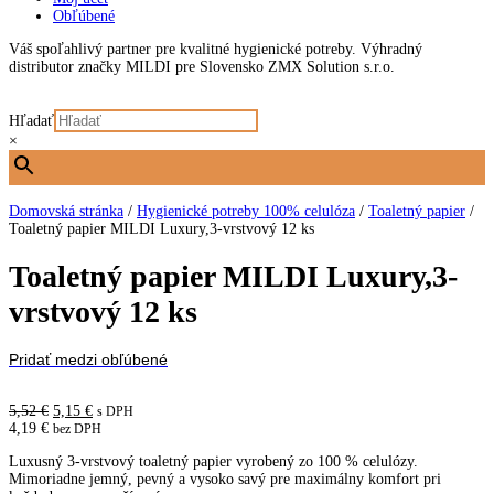
Obľúbené
Váš spoľahlivý partner pre kvalitné hygienické potreby. Výhradný
distributor značky MILDI pre Slovensko ZMX Solution s.r.o.
Hľadať
×
Domovská stránka
/
Hygienické potreby 100% celulóza
/
Toaletný papier
/
Toaletný papier MILDI Luxury,3-vrstvový 12 ks
Toaletný papier MILDI Luxury,3-
vrstvový 12 ks
Pridať medzi obľúbené
Pôvodná
Aktuálna
5,52
€
5,15
€
s DPH
cena
cena
4,19
€
bez DPH
bola:
je:
Luxusný 3-vrstvový toaletný papier vyrobený zo 100 % celulózy.
5,52 €.
5,15 €.
Mimoriadne jemný, pevný a vysoko savý pre maximálny komfort pri