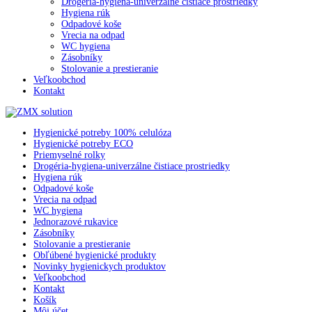
Drogéria-hygiena-univerzálne čistiace prostriedky
Hygiena rúk
Odpadové koše
Vrecia na odpad
WC hygiena
Zásobníky
Stolovanie a prestieranie
Veľkoobchod
Kontakt
Hygienické potreby 100% celulóza
Hygienické potreby ECO
Priemyselné rolky
Drogéria-hygiena-univerzálne čistiace prostriedky
Hygiena rúk
Odpadové koše
Vrecia na odpad
WC hygiena
Jednorazové rukavice
Zásobníky
Stolovanie a prestieranie
Obľúbené hygienické produkty
Novinky hygienickych produktov
Veľkoobchod
Kontakt
Košík
Môj účet