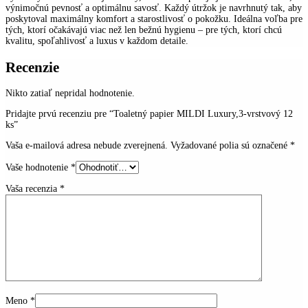
výnimočnú pevnosť a optimálnu savosť. Každý útržok je navrhnutý tak, aby
poskytoval maximálny komfort a starostlivosť o pokožku. Ideálna voľba pre
tých, ktorí očakávajú viac než len bežnú hygienu – pre tých, ktorí chcú
kvalitu, spoľahlivosť a luxus v každom detaile.
Recenzie
Nikto zatiaľ nepridal hodnotenie.
Pridajte prvú recenziu pre “Toaletný papier MILDI Luxury,3-vrstvový 12
ks”
Vaša e-mailová adresa nebude zverejnená.
Vyžadované polia sú označené
*
Vaše hodnotenie
*
Vaša recenzia
*
Meno
*