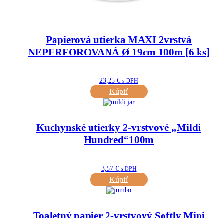
Papierová utierka MAXI 2vrstvá
NEPERFOROVANÁ Ø 19cm 100m [6 ks]
23,25
€
s DPH
Kúpiť
Kuchynské utierky 2-vrstvové „Mildi
Hundred“100m
3,57
€
s DPH
Kúpiť
Toaletný papier 2-vrstvový Softly Mini