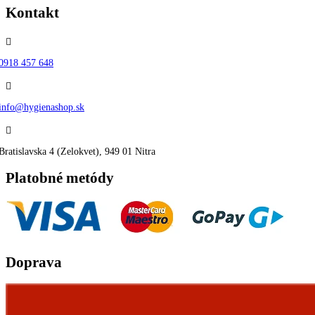
Kontakt

0918 457 648

info@hygienashop.sk

Bratislavska 4 (Zelokvet), 949 01 Nitra
Platobné metódy
Doprava